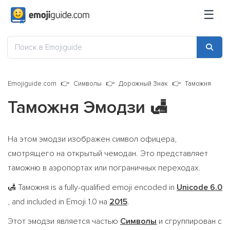
☰
Emojiguide.com
Символы
Дорожный Знак
Таможня
Таможня Эмодзи
🛃
На этом эмодзи изображен символ офицера,
смотрящего на открытый чемодан. Это представляет
таможню в аэропортах или пограничных переходах.
Таможня is a fully-qualified emoji encoded in
Unicode 6.0
🛃
, and included in Emoji 1.0 на
2015
.
Этот эмодзи является частью
Символы
и сгруппирован с