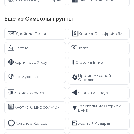
🚮
🏧
Бросайте Мусор В Урну
Значок Банкомата
Ещё из
Символы
группы
➿
6️⃣
Двойная Петля
Кнопка С Цифрой «6»
🈶
➰
Платно
Петля
🟤
⬇️
Коричневый Круг
Стрелка Вниз
🚯
Против Часовой
🔄
Не Мусорьте
Стрелки
🆒
◀️
Значок «круто»
Кнопка «назад»
🔟
Треугольник Острием
🔽
Кнопка С Цифрой «10»
Вниз
⭕
🟨
Красное Кольцо
Желтый Квадрат