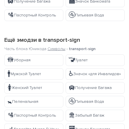
🛄
🏧
Получение Багажа
Значок Банкомата
🛂
🚰
Паспортный Контроль
Питьевая Вода
Ещё эмодзи в
transport-sign
Часть блока Юникода
Символы
›
transport-sign
🚻
🚾
Уборная
Туалет
🚹
♿
Мужской Туалет
Значок «для Инвалидов»
🚺
🛄
Женский Туалет
Получение Багажа
🚼
🚰
Пеленальная
Питьевая Вода
🛂
🛅
Паспортный Контроль
Забытый Багаж