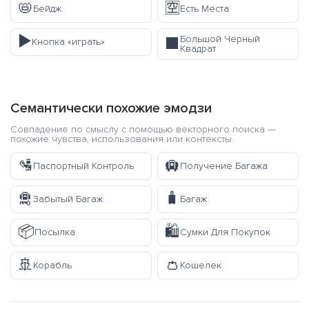
📛
🈳
Бейдж
Есть Места
▶️
Большой Черный
⬛
Кнопка «играть»
Квадрат
Семантически похожие эмодзи
Совпадение по смыслу с помощью векторного поиска —
похожие чувства, использования или контексты.
🛂
🛄
Паспортный Контроль
Получение Багажа
🛅
🧳
Забытый Багаж
Багаж
📦
🛍️
Посылка
Сумки Для Покупок
🚢
👛
Корабль
Кошелек