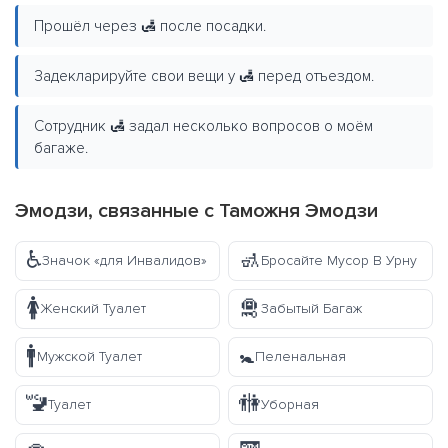
Прошёл через 🛃 после посадки.
Задекларируйте свои вещи у 🛃 перед отъездом.
Сотрудник 🛃 задал несколько вопросов о моём
багаже.
Эмодзи, связанные с Таможня Эмодзи
♿
🚮
Значок «для Инвалидов»
Бросайте Мусор В Урну
🚺
🛅
Женский Туалет
Забытый Багаж
🚹
🚼
Мужской Туалет
Пеленальная
🚾
🚻
Туалет
Уборная