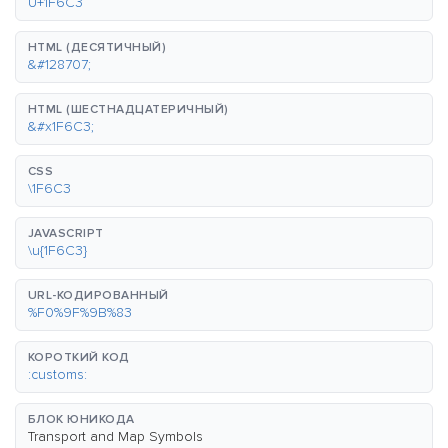
U+1F6C3
HTML (ДЕСЯТИЧНЫЙ)
&#128707;
HTML (ШЕСТНАДЦАТЕРИЧНЫЙ)
&#x1F6C3;
CSS
\1F6C3
JAVASCRIPT
\u{1F6C3}
URL-КОДИРОВАННЫЙ
%F0%9F%9B%83
КОРОТКИЙ КОД
:customs:
БЛОК ЮНИКОДА
Transport and Map Symbols