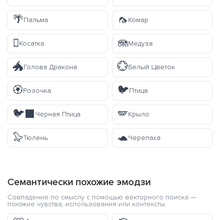
🌴
🦟
Пальма
Комар
🫍
🪼
Косатка
Медуза
🐲
💮
Голова Дракона
Белый Цветок
🏵️
🐦
Розочка
Птица
🐦‍⬛
🪽
Черная Птица
Крыло
🦭
🐢
Тюлень
Черепаха
Семантически похожие эмодзи
Совпадение по смыслу с помощью векторного поиска —
похожие чувства, использования или контексты.