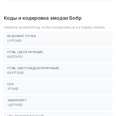
Коды и кодировка эмодзи Бобр
Нажмите на любой код, чтобы скопировать его в буфер обмена.
КОДОВАЯ ТОЧКА
U+1F9AB
HTML (ДЕСЯТИЧНЫЙ)
&#129451;
HTML (ШЕСТНАДЦАТЕРИЧНЫЙ)
&#x1F9AB;
CSS
\1F9AB
JAVASCRIPT
\u{1F9AB}