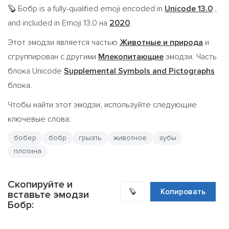
Бобр is a fully-qualified emoji encoded in
Unicode 13.0
,
🦫
and included in Emoji 13.0 на
2020
.
Этот эмодзи является частью
Животные и природа
и
сгруппирован с другими
Млекопитающие
эмодзи. Часть
блока Unicode
Supplemental Symbols and Pictographs
блока.
Чтобы найти этот эмодзи, используйте следующие
ключевые слова:
бобер
бобр
грызть
животное
зубы
плотина
Скопируйте и
🦫
Копировать
вставьте эмодзи
Бобр: