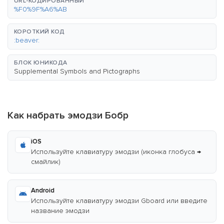
URL-КОДИРОВАННЫЙ
%F0%9F%A6%AB
КОРОТКИЙ КОД
:beaver:
БЛОК ЮНИКОДА
Supplemental Symbols and Pictographs
Как набрать эмодзи Бобр
iOS
Используйте клавиатуру эмодзи (иконка глобуса →
смайлик)
Android
Используйте клавиатуру эмодзи Gboard или введите
название эмодзи