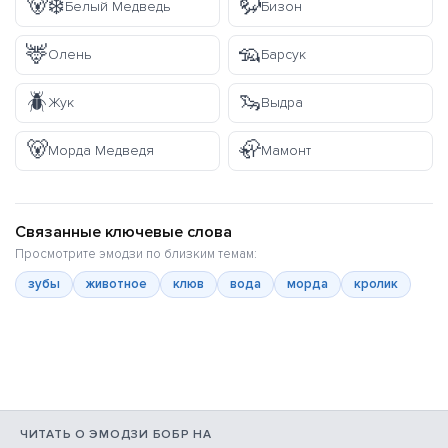
🐻‍❄️
🦬
Белый Медведь
Бизон
🦌
🦡
Олень
Барсук
🪲
🦦
Жук
Выдра
🐻
🦣
Морда Медведя
Мамонт
Связанные ключевые слова
Просмотрите эмодзи по близким темам:
зубы
животное
клюв
вода
морда
кролик
ЧИТАТЬ О ЭМОДЗИ БОБР НА