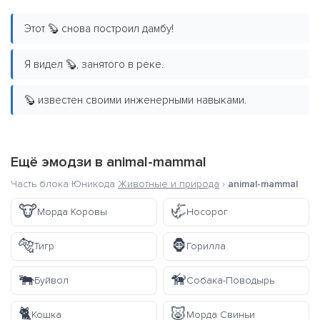
Этот 🦫 снова построил дамбу!
Я видел 🦫, занятого в реке.
🦫 известен своими инженерными навыками.
Ещё эмодзи в
animal-mammal
Часть блока Юникода
Животные и природа
›
animal-mammal
🐮
🦏
Морда Коровы
Носорог
🐅
🦍
Тигр
Горилла
🐃
🦮
Буйвол
Собака-Поводырь
🐈
🐷
Кошка
Морда Свиньи