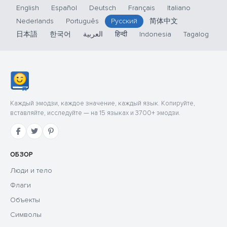
English
Español
Deutsch
Français
Italiano
Nederlands
Português
Русский
简体中文
日本語
한국어
العربية
हिन्दी
Indonesia
Tagalog
Каждый эмодзи, каждое значение, каждый язык. Копируйте,
вставляйте, исследуйте — на 15 языках и 3700+ эмодзи.
ОБЗОР
Люди и тело
Флаги
Объекты
Символы