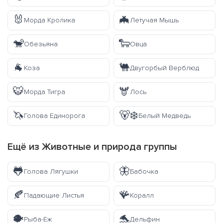
🐰
🦇
Морда Кролика
Летучая Мышь
🐒
🐑
Обезьяна
Овца
🐐
🐫
Коза
Двугорбый Верблюд
🐯
🫎
Морда Тигра
Лось
🦄
🐻‍❄️
Голова Единорога
Белый Медведь
Ещё из
Животные и природа
группы
🐸
🦋
Голова Лягушки
Бабочка
🍂
🪸
Падающие Листья
Коралл
🐡
🐬
Рыба-Еж
Дельфин