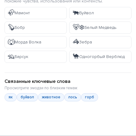
похожие чувства, использования или контексты.
🦣
🐃
Мамонт
Буйвол
🦫
🐻‍❄️
Бобр
Белый Медведь
🐺
🦓
Морда Волка
Зебра
🦡
🐪
Барсук
Одногорбый Верблюд
Связанные ключевые слова
Просмотрите эмодзи по близким темам:
як
буйвол
животное
лось
горб