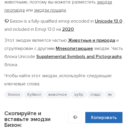
животными, поэтому вы можете разместить
эмодзи
леопарда
или
эмодзи лошади
.
Бизон is a fully-qualified emoji encoded in
Unicode 13.0
,
🦬
and included in Emoji 13.0 на
2020
.
Этот эмодзи является частью
Животные и природа
и
сгруппирован с другими
Млекопитающие
эмодзи. Часть
блока Unicode
Supplemental Symbols and Pictographs
блока.
Чтобы найти этот эмодзи, используйте следующие
ключевые слова:
бизон
буйвол
животное
зубр
стадо
як
Скопируйте и
🦬
Копировать
вставьте эмодзи
Бизон: