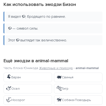
Как использовать эмодзи Бизон
Я видел 🦬, бродящего по равнине.
🦬 — символ силы.
Этот 🦬 выглядит так величественно.
Ещё эмодзи в
animal-mammal
Часть блока Юникода
Животные и природа
›
animal-mammal
🐏
🐖
Баран
Свинья
🫏
🐅
Осел
Тигр
🦏
🦮
Носорог
Собака-Поводырь