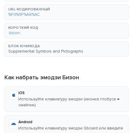
URL-КОДИРОВАННЫЙ
%F0%9F%A6%AC
КОРОТКИЙ КОД
:bison:
БЛОК ЮНИКОДА
Supplemental Symbols and Pictographs
Как набрать эмодзи Бизон
iOS
Используйте клавиатуру эмодзи (иконка глобуса →
смайлик)
Android
Используйте клавиатуру эмодзи Gboard или введите