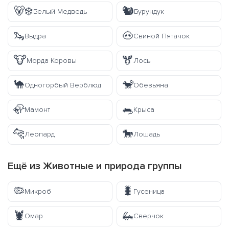
🐻‍❄️
🐿️
Белый Медведь
Бурундук
🦦
🐽
Выдра
Свиной Пятачок
🐮
🫎
Морда Коровы
Лось
🐪
🐒
Одногорбый Верблюд
Обезьяна
🦣
🐀
Мамонт
Крыса
🐆
🐎
Леопард
Лошадь
Ещё из
Животные и природа
группы
🦠
🐛
Микроб
Гусеница
🦞
🦗
Омар
Сверчок