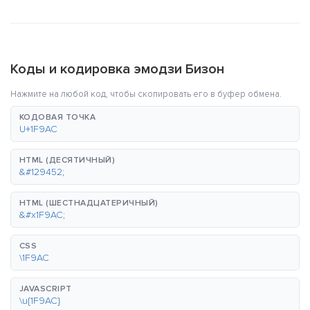
Коды и кодировка эмодзи Бизон
Нажмите на любой код, чтобы скопировать его в буфер обмена.
КОДОВАЯ ТОЧКА
U+1F9AC
HTML (ДЕСЯТИЧНЫЙ)
&#129452;
HTML (ШЕСТНАДЦАТЕРИЧНЫЙ)
&#x1F9AC;
CSS
\1F9AC
JAVASCRIPT
\u{1F9AC}