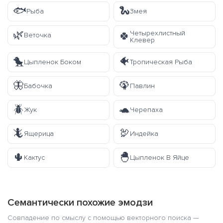
🐟
🐍
Рыба
Змея
🌿
Четырехлистный
🍀
Веточка
Клевер
🐤
🐠
Цыпленок Боком
Тропическая Рыба
🦋
🦚
Бабочка
Павлин
🪲
🐢
Жук
Черепаха
🦎
🦃
Ящерица
Индейка
🌵
🐣
Кактус
Цыпленок В Яйце
Семантически похожие эмодзи
Совпадение по смыслу с помощью векторного поиска —