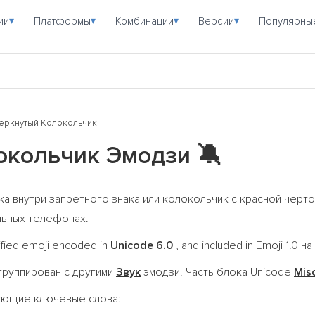
ии
Платформы
Комбинации
Версии
Популярны
▾
▾
▾
▾
еркнутый Колокольчик
окольчик Эмодзи
🔕
а внутри запретного знака или колокольчик с красной черт
льных телефонах.
ified emoji encoded in
Unicode 6.0
, and included in Emoji 1.0 на
группирован с другими
Звук
эмодзи. Часть блока Unicode
Mis
дующие ключевые слова: