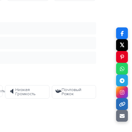
𝕏
Низкая
Почтовый
🔈
📯
ель
Громкость
Рожок