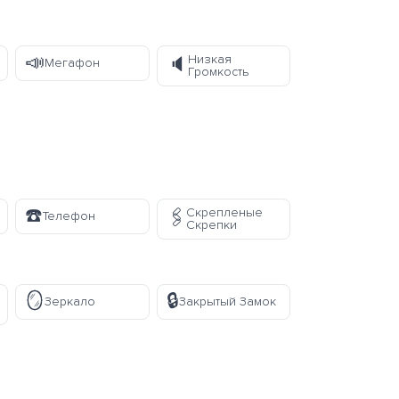
📣
Низкая
🔈
Мегафон
Громкость
☎️
Скрепленые
🖇️
Телефон
Скрепки
🪞
🔒
Зеркало
Закрытый Замок