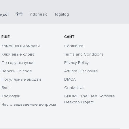
العربي
हिन्दी
Indonesia
Tagalog
ЕЩЁ
САЙТ
Комбинации эмодзи
Contribute
Ключевые слова
Terms and Conditions
По году выпуска
Privacy Policy
Версии Unicode
Affiliate Disclosure
Популярные эмодзи
DMCA
Блог
Contact Us
Каомодзи
GNOME: The Free Software
Desktop Project
Часто задаваемые вопросы