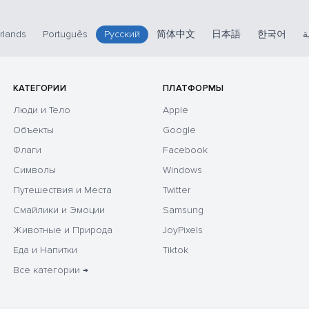
rlands
Português
Русский
简体中文
日本語
한국어
ة
КАТЕГОРИИ
ПЛАТФОРМЫ
Люди и Тело
Apple
Объекты
Google
Флаги
Facebook
Символы
Windows
Путешествия и Места
Twitter
Смайлики и Эмоции
Samsung
Животные и Природа
JoyPixels
Еда и Напитки
Tiktok
Все категории →