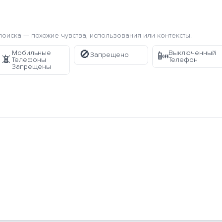
оиска — похожие чувства, использования или контексты.
🚫
Мобильные
Выключенный
📴
Запрещено
📵
Телефоны
Телефон
Запрещены