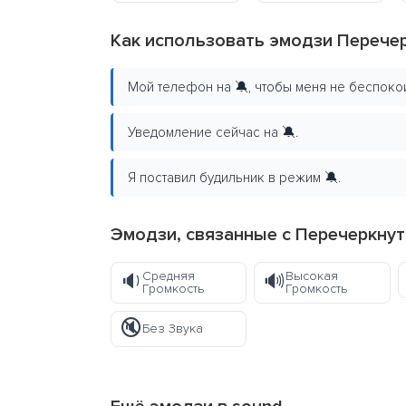
Как использовать эмодзи Перече
Мой телефон на 🔕, чтобы меня не беспоко
Уведомление сейчас на 🔕.
Я поставил будильник в режим 🔕.
Эмодзи, связанные с Перечеркну
Средняя
Высокая
🔉
🔊
Громкость
Громкость
🔇
Без Звука