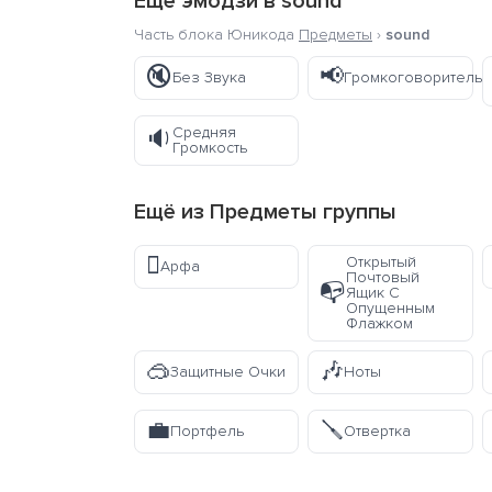
Ещё эмодзи в
sound
Часть блока Юникода
Предметы
›
sound
🔇
📢
Без Звука
Громкоговоритель
Средняя
🔉
Громкость
Ещё из
Предметы
группы
🪉
Открытый
Арфа
Почтовый
📭
Ящик С
Опущенным
Флажком
🥽
🎶
Защитные Очки
Ноты
💼
🪛
Портфель
Отвертка