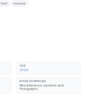
тихо
тишина
CSS
\1F515
БЛОК ЮНИКОДА
Miscellaneous Symbols and
Pictographs