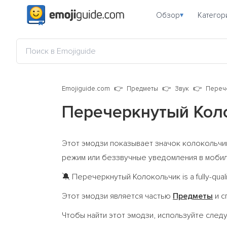
Обзор
Категор
▾
Emojiguide.com
Предметы
Звук
Переч
Перечеркнутый Кол
Этот эмодзи показывает значок колокольчик
режим или беззвучные уведомления в моби
Перечеркнутый Колокольчик is a fully-qual
🔕
Этот эмодзи является частью
Предметы
и с
Чтобы найти этот эмодзи, используйте сле