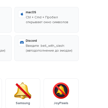
macOS
Ctrl + Cmd + Пробел
открывает окно символов
Discord
Введите :bell_with_slash:
зи)
(автодополнение до эмодзи)
Samsung
JoyPixels