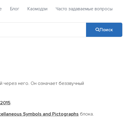
е
Блог
Каомодзи
Часто задаваемые вопросы
Поиск
ой через него. Он означает беззвучный
2015
.
cellaneous Symbols and Pictographs
блока.