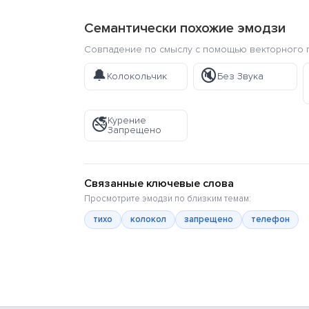
Семантически похожие эмодзи
Совпадение по смыслу с помощью векторного п
🔔
🔇
Колокольчик
Без Звука
Курение
🚭
Запрещено
Связанные ключевые слова
Просмотрите эмодзи по близким темам:
тихо
колокол
запрещено
телефон