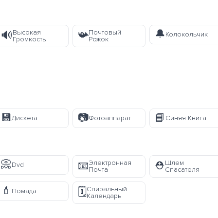
🔔
Высокая
Почтовый
🔊
📯
Колокольчик
Громкость
Рожок
💾
📷
📘
Дискета
Фотоаппарат
Синяя Книга
📀
Электронная
Шлем
📧
⛑️
Dvd
Почта
Спасателя
💄
Спиральный
🗓️
Помада
Календарь