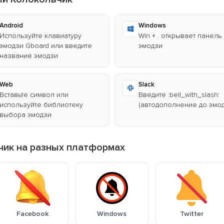
Android
Windows
Используйте клавиатуру
Win + . открывает панель
эмодзи Gboard или введите
эмодзи
название эмодзи
Web
Slack
Вставьте символ или
Введите :bell_with_slash:
используйте библиотеку
(автодополнение до эмод
выбора эмодзи
чик на разных платформах
Facebook
Windows
Twitter