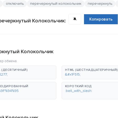
отключить
перечеркнутый колокольчик
перечеркнуть
🔕
Копировать
речеркнутый Колокольчик:
ркнутый Колокольчик
ер обмена.
 (ДЕСЯТИЧНЫЙ)
HTML (ШЕСТНАДЦАТЕРИЧНЫЙ)
8277;
&#x1F515;
-КОДИРОВАННЫЙ
КОРОТКИЙ КОД
%9F%94%95
:bell_with_slash:
ый Колокольчик