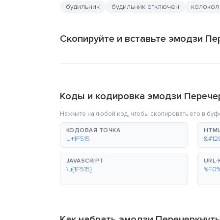
будильник
будильник отключен
колокол
Скопируйте и вставьте эмодзи Пе
Коды и кодировка эмодзи Перече
Нажмите на любой код, чтобы скопировать его в буф
КОДОВАЯ ТОЧКА
HTML
U+1F515
&#12
JAVASCRIPT
URL
\u{1F515}
%F0
Как набрать эмодзи Перечеркнут