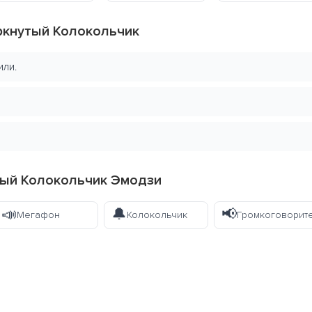
ркнутый Колокольчик
или.
тый Колокольчик Эмодзи
📣
🔔
📢
Мегафон
Колокольчик
Громкоговорит