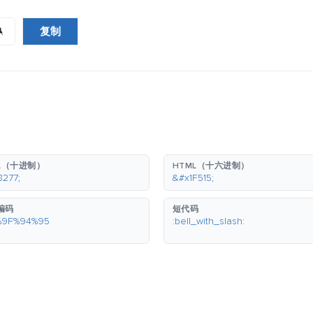
复制

L（十进制）
HTML（十六进制）
8277;
&#x1F515;
 编码
短代码
%9F%94%95
:bell_with_slash: