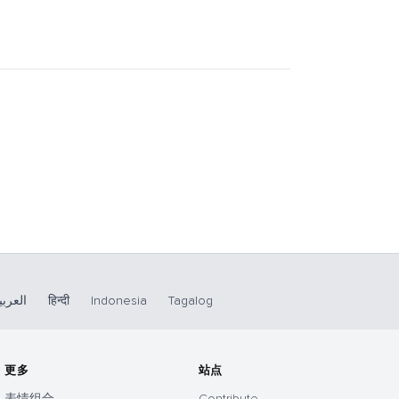
العربي
हिन्दी
Indonesia
Tagalog
更多
站点
表情组合
Contribute