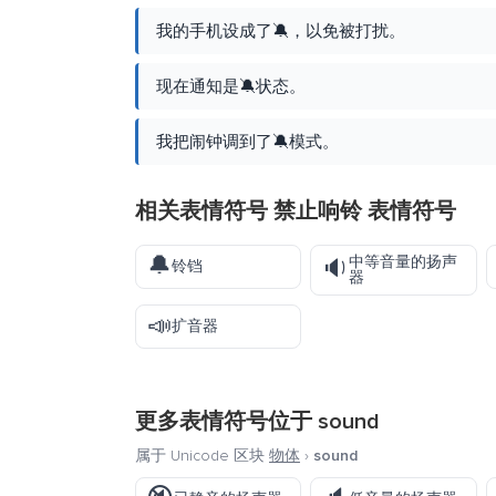
我的手机设成了🔕，以免被打扰。
现在通知是🔕状态。
我把闹钟调到了🔕模式。
相关表情符号 禁止响铃 表情符号
🔔
中等音量的扬声
🔉
铃铛
器
📣
扩音器
更多表情符号位于
sound
属于 Unicode 区块
物体
›
sound