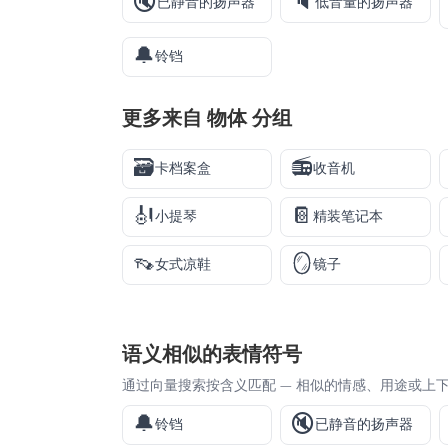
🔇
🔈
已静音的扬声器
低音量的扬声器
🔔
铃铛
更多来自
物体
分组
🗃️
📻
卡档案盒
收音机
🎻
📔
小提琴
精装笔记本
👡
🪞
女式凉鞋
镜子
语义相似的表情符号
通过向量搜索按含义匹配 — 相似的情感、用途或上
🔔
🔇
铃铛
已静音的扬声器