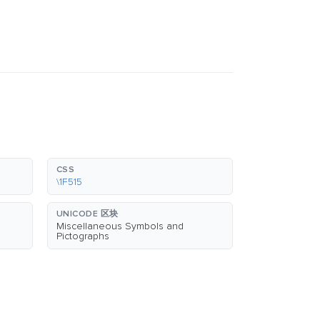
CSS
\1F515
UNICODE 区块
Miscellaneous Symbols and
Pictographs