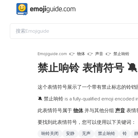
Emojiguide.com
物体
声音
禁止响铃
禁止响铃 表情符号
🔕
这个表情符号展示了一个带有禁止标志的铃铛
禁止响铃 is a fully-qualified emoji encoded i
🔕
此表情符号属于
物体
并与其他分组
声音
表情符
要找到此表情符号，您可以使用以下关键词：
响铃关闭
安静
无声
禁止响铃
铃