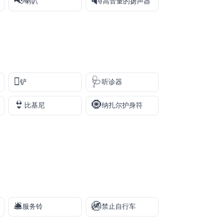
📢
🔊
喇叭
高音量的扬声器
🪏
🩺
铲
听诊器
👙
🧿
比基尼
纳扎尔护身符
🛎️
🚳
服务铃
禁止自行车