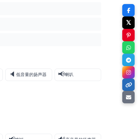
𝕏
🔈
📢
低音量的扬声器
喇叭