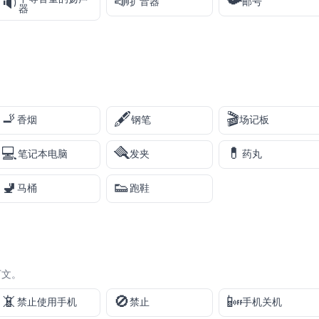
📣
📯
🔉
扩音器
邮号
器
🚬
🖋️
🎬
香烟
钢笔
场记板
💻
🪮
💊
笔记本电脑
发夹
药丸
🚽
👟
马桶
跑鞋
下文。
📵
🚫
📴
禁止使用手机
禁止
手机关机