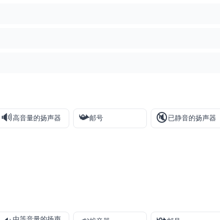
🔊
📯
🔇
高音量的扬声器
邮号
已静音的扬声器
中等音量的扬声