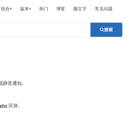
组合
版本
热门
博客
颜文字
常见问题
▾
▾
搜索
或静音通知。
aphs
区块。