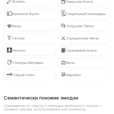
🪈
📕
Флейта
Закрытая Книга
💷
🗓️
Банкнота Фунта
Спиральный Календарь
🪭
📂
Веер
Открытая Папка
👔
⚔️
Галстук
Скрещенные Мечи
🩻
📙
Рентген
Оранжевая Книга
📑
⚖️
Стикеры-Закладки
Весы
🗝️
🥁
Старый Ключ
Барабан
Семантически похожие эмодзи
Совпадение по смыслу с помощью векторного поиска —
похожие чувства, использования или контексты.