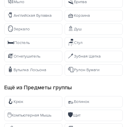
🧼
🪒
Мыло
Бритва
🧷
🧺
Английская Булавка
Корзина
🪞
🚿
Зеркало
Душ
🛏️
🪑
Постель
Стул
🧯
🪥
Огнетушитель
Зубная Щетка
🧴
🧻
Бутылка Лосьона
Рулон Бумаги
Ещё из
Предметы
группы
🪝
👞
Крюк
Ботинок
🖱️
🛡️
Компьютерная Мышь
Щит