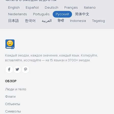
ЧИТАТЬ О ЭМОДЗИ ВЕДРО НА
English
Español
Deutsch
Français
Italiano
Nederlands
Português
Русский
简体中文
日本語
한국어
العربية
हिन्दी
Indonesia
Tagalog
Каждый эмодзи, каждое значение, каждый язык. Копируйте,
вставляйте, исследуйте — на 15 языках и 3700+ эмодзи.
ОБЗОР
Люди и тело
Флаги
Объекты
Символы