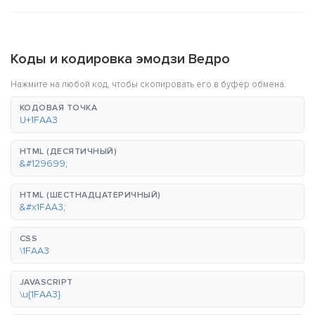
Коды и кодировка эмодзи Ведро
Нажмите на любой код, чтобы скопировать его в буфер обмена.
КОДОВАЯ ТОЧКА
U+1FAA3
HTML (ДЕСЯТИЧНЫЙ)
&#129699;
HTML (ШЕСТНАДЦАТЕРИЧНЫЙ)
&#x1FAA3;
CSS
\1FAA3
JAVASCRIPT
\u{1FAA3}