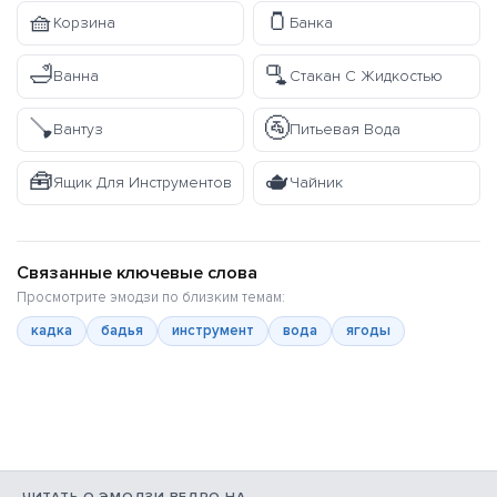
🧺
🫙
Корзина
Банка
🛁
🫗
Ванна
Стакан С Жидкостью
🪠
🚰
Вантуз
Питьевая Вода
🧰
🫖
Ящик Для Инструментов
Чайник
Связанные ключевые слова
Просмотрите эмодзи по близким темам:
кадка
бадья
инструмент
вода
ягоды