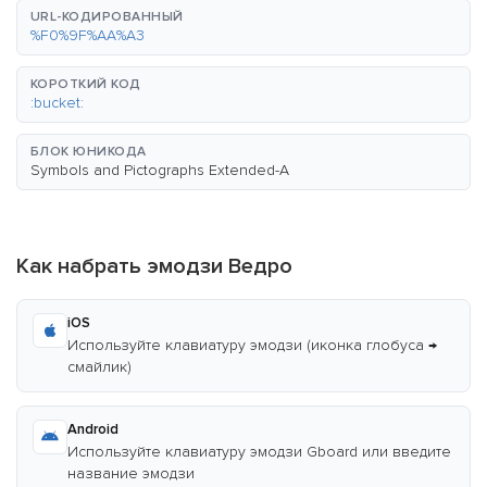
URL-КОДИРОВАННЫЙ
%F0%9F%AA%A3
КОРОТКИЙ КОД
:bucket:
БЛОК ЮНИКОДА
Symbols and Pictographs Extended-A
Как набрать эмодзи Ведро
iOS
Используйте клавиатуру эмодзи (иконка глобуса →
смайлик)
Android
Используйте клавиатуру эмодзи Gboard или введите
название эмодзи