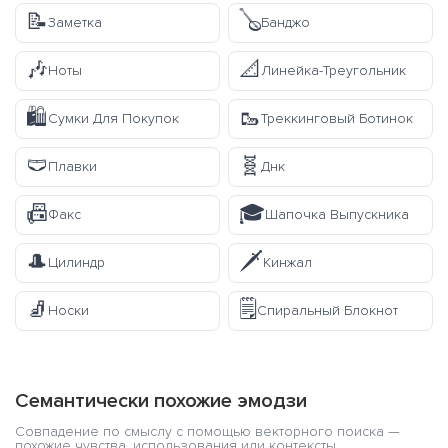
📝
🪕
Заметка
Банджо
🎶
📐
Ноты
Линейка-Треугольник
🛍️
🥾
Сумки Для Покупок
Треккинговый Ботинок
🩲
🧬
Плавки
Днк
📠
🎓
Факс
Шапочка Выпускника
🎩
🗡️
Цилиндр
Кинжал
🧦
🗒️
Носки
Спиральный Блокнот
Семантически похожие эмодзи
Совпадение по смыслу с помощью векторного поиска —
похожие чувства, использования или контексты.