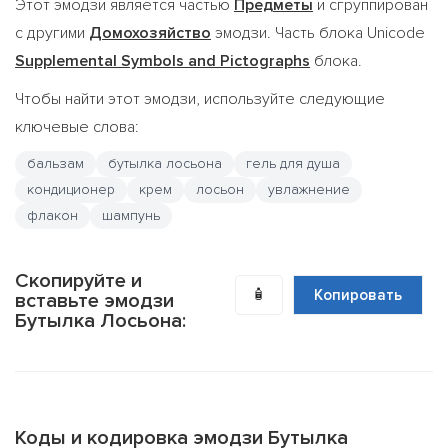
Этот эмодзи является частью
Предметы
и сгруппирован
с другими
Домохозяйство
эмодзи. Часть блока Unicode
Supplemental Symbols and Pictographs
блока.
Чтобы найти этот эмодзи, используйте следующие
ключевые слова:
бальзам
бутылка лосьона
гель для душа
кондиционер
крем
лосьон
увлажнение
флакон
шампунь
Скопируйте и
🧴
Копировать
вставьте эмодзи
Бутылка Лосьона:
Коды и кодировка эмодзи Бутылка