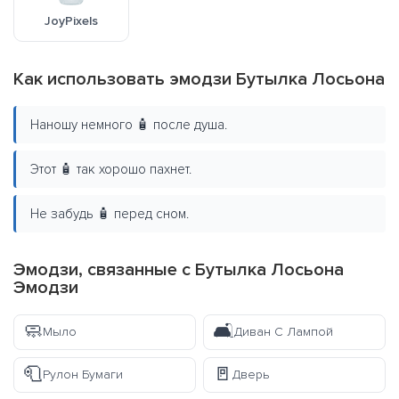
JoyPixels
Как использовать эмодзи Бутылка Лосьона
Наношу немного 🧴 после душа.
Этот 🧴 так хорошо пахнет.
Не забудь 🧴 перед сном.
Эмодзи, связанные с Бутылка Лосьона
Эмодзи
🧼
🛋️
Мыло
Диван С Лампой
🧻
🚪
Рулон Бумаги
Дверь