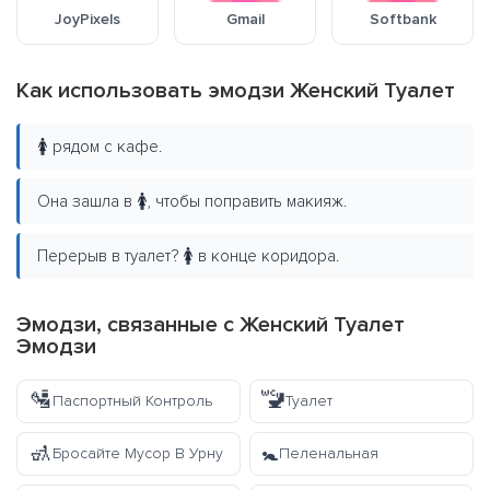
JoyPixels
Gmail
Softbank
Как использовать эмодзи Женский Туалет
🚺 рядом с кафе.
Она зашла в 🚺, чтобы поправить макияж.
Перерыв в туалет? 🚺 в конце коридора.
Эмодзи, связанные с Женский Туалет
Эмодзи
🛂
🚾
Паспортный Контроль
Туалет
🚮
🚼
Бросайте Мусор В Урну
Пеленальная