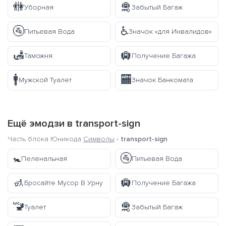
🚻
🛅
Уборная
Забытый Багаж
🚰
♿
Питьевая Вода
Значок «для Инвалидов»
🛃
🛄
Таможня
Получение Багажа
🚹
🏧
Мужской Туалет
Значок Банкомата
Ещё эмодзи в
transport-sign
Часть блока Юникода
Символы
›
transport-sign
🚼
🚰
Пеленальная
Питьевая Вода
🚮
🛄
Бросайте Мусор В Урну
Получение Багажа
🚾
🛅
Туалет
Забытый Багаж