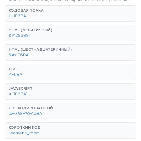
Нажмите на любой код, чтобы скопировать его в буфер обмена.
КОДОВАЯ ТОЧКА
U+1F6BA
HTML (ДЕСЯТИЧНЫЙ)
&#128698;
HTML (ШЕСТНАДЦАТЕРИЧНЫЙ)
&#x1F6BA;
CSS
\1F6BA
JAVASCRIPT
\u{1F6BA}
URL-КОДИРОВАННЫЙ
%F0%9F%9A%BA
КОРОТКИЙ КОД
:womens_room: