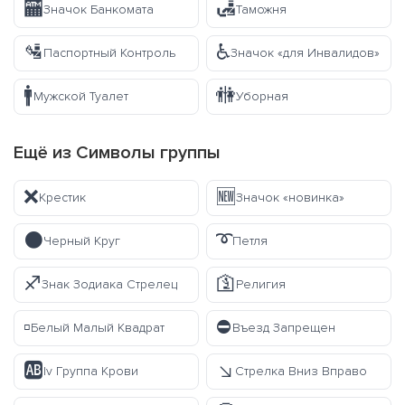
🏧
🛃
Значок Банкомата
Таможня
🛂
♿
Паспортный Контроль
Значок «для Инвалидов»
🚹
🚻
Мужской Туалет
Уборная
Ещё из
Символы
группы
❌
🆕
Крестик
Значок «новинка»
⚫
➰
Черный Круг
Петля
♐
🛐
Знак Зодиака Стрелец
Религия
▫️
⛔
Белый Малый Квадрат
Въезд Запрещен
🆎
↘️
Iv Группа Крови
Стрелка Вниз Вправо