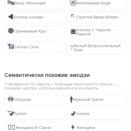
🔤
🚱
Ввод Латиницей
Непитьевая Вода
◀️
↖️
Кнопка «назад»
Стрелка Вверх-Влево
🟠
Кнопка С Черной
🔲
Оранжевый Круг
Рамкой
📶
Белый Вопросительный
❔
Сигнал Сети
Знак
Семантически похожие эмодзи
Совпадение по смыслу с помощью векторного поиска —
похожие чувства, использования или контексты.
🚻
🚹
Уборная
Мужской Туалет
🚾
🚽
Туалет
Унитаз
🧖‍♀️
👩
Женщина В Сауне
Женщина