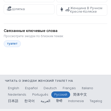
👒
Женщина В Ручном
👩‍🦽
Шляпка
Кресле-Коляске
Связанные ключевые слова
Просмотрите эмодзи по близким темам:
туалет
ЧИТАТЬ О ЭМОДЗИ ЖЕНСКИЙ ТУАЛЕТ НА
English
Español
Deutsch
Français
Italiano
Nederlands
Português
Русский
简体中文
日本語
한국어
العربية
हिन्दी
Indonesia
Tagalog