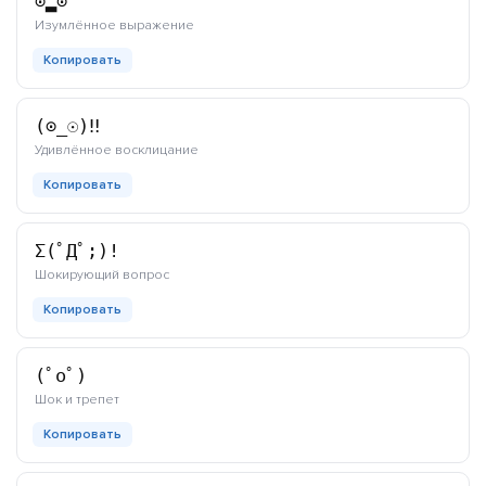
⊙▂⊙
каомодзи
Изумлённое выражение
Копировать
(⊙_☉)‼
каомодзи
Удивлённое восклицание
Копировать
Σ(ﾟДﾟ;)!
каомодзи
Шокирующий вопрос
Копировать
(ﾟoﾟ)
каомодзи
Шок и трепет
Копировать