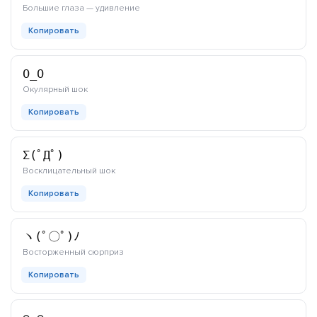
каомодзи
Большие глаза — удивление
Копировать
O_O
каомодзи
Окулярный шок
Копировать
Σ(ﾟДﾟ)
каомодзи
Восклицательный шок
Копировать
ヽ(ﾟ〇ﾟ)ﾉ
каомодзи
Восторженный сюрприз
Копировать