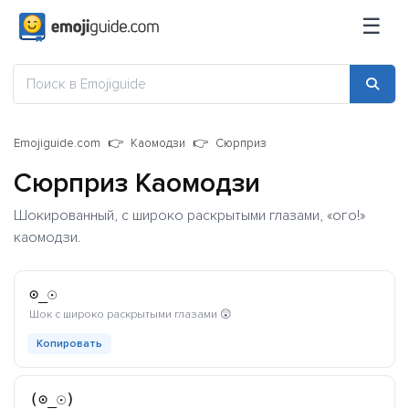
☰
Emojiguide.com
Каомодзи
Сюрприз
Сюрприз Каомодзи
Шокированный, с широко раскрытыми глазами, «ого!»
каомодзи.
⊙_☉
каомодзи
Шок с широко раскрытыми глазами 😲
Копировать
(⊙_☉)