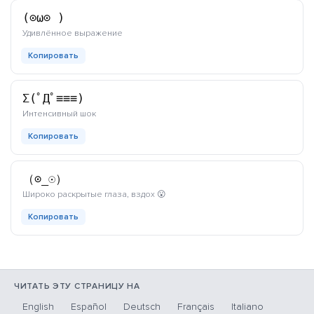
(⊙ω⊙ )
каомодзи
Удивлённое выражение
Копировать
Σ(ﾟДﾟ≡≡≡)
каомодзи
Интенсивный шок
Копировать
（⊙_☉）
каомодзи
Широко раскрытые глаза, вздох 😮
Копировать
ЧИТАТЬ ЭТУ СТРАНИЦУ НА
English
Español
Deutsch
Français
Italiano