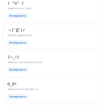
( °o° )
каомодзи
Удивлённое лицо
Копировать
ヽ(ﾟДﾟ)ﾉ
каомодзи
Взрыв удивления
Копировать
(☉_☉)
каомодзи
Широко раскрытые глаза
Копировать
O_O!
каомодзи
Удивление в форме O
Копировать