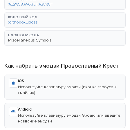
%E2%98%A6%EF%B8%8F
КОРОТКИЙ КОД
:orthodox_cross:
БЛОК ЮНИКОДА
Miscellaneous Symbols
Как набрать эмодзи Православный Крест
iOS
Используйте клавиатуру эмодзи (иконка глобуса →
смайлик)
Android
Используйте клавиатуру эмодзи Gboard или введите
название эмодзи