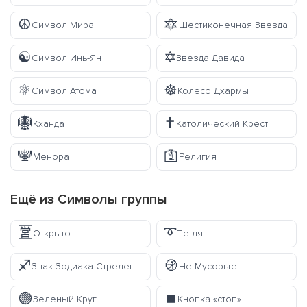
☮️
🔯
Символ Мира
Шестиконечная Звезда
☯️
✡️
Символ Инь-Ян
Звезда Давида
⚛️
☸️
Символ Атома
Колесо Дхармы
🪯
✝️
Кханда
Католический Крест
🕎
🛐
Менора
Религия
Ещё из
Символы
группы
🈺
➰
Открыто
Петля
♐
🚯
Знак Зодиака Стрелец
Не Мусорьте
🟢
⏹️
Зеленый Круг
Кнопка «стоп»