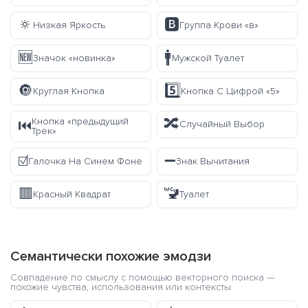
🔅
🅱️
Низкая Яркость
Группа Крови «в»
🆕
🚹
Значок «новинка»
Мужской Туалет
🔘
5️⃣
Круглая Кнопка
Кнопка С Цифрой «5»
🔀
Кнопка «предыдущий
⏮️
Случайный Выбор
Трек»
☑️
➖
Галочка На Синем Фоне
Знак Вычитания
🟥
🚾
Красный Квадрат
Туалет
Семантически похожие эмодзи
Совпадение по смыслу с помощью векторного поиска —
похожие чувства, использования или контексты.