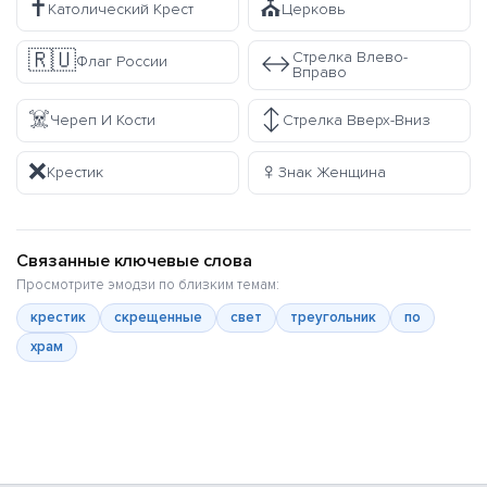
✝️
⛪
Католический Крест
Церковь
🇷🇺
Стрелка Влево-
↔️
Флаг России
Вправо
☠️
↕️
Череп И Кости
Стрелка Вверх-Вниз
❌
♀️
Крестик
Знак Женщина
Связанные ключевые слова
Просмотрите эмодзи по близким темам:
крестик
скрещенные
свет
треугольник
по
храм