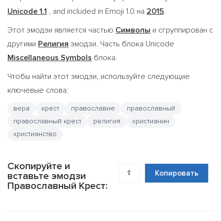
Unicode 1.1
, and included in Emoji 1.0 на
2015
.
Этот эмодзи является частью
Символы
и сгруппирован с
другими
Религия
эмодзи. Часть блока Unicode
Miscellaneous Symbols
блока.
Чтобы найти этот эмодзи, используйте следующие
ключевые слова:
вера
крест
православие
православный
православный крест
религия
христианин
христианство
Скопируйте и
☦️
Копировать
вставьте эмодзи
Православный Крест: