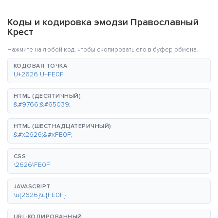
Коды и кодировка эмодзи Православный
Крест
Нажмите на любой код, чтобы скопировать его в буфер обмена.
КОДОВАЯ ТОЧКА
U+2626 U+FE0F
HTML (ДЕСЯТИЧНЫЙ)
&#9766;&#65039;
HTML (ШЕСТНАДЦАТЕРИЧНЫЙ)
&#x2626;&#xFE0F;
CSS
\2626\FE0F
JAVASCRIPT
\u{2626}\u{FE0F}
URL-КОДИРОВАННЫЙ