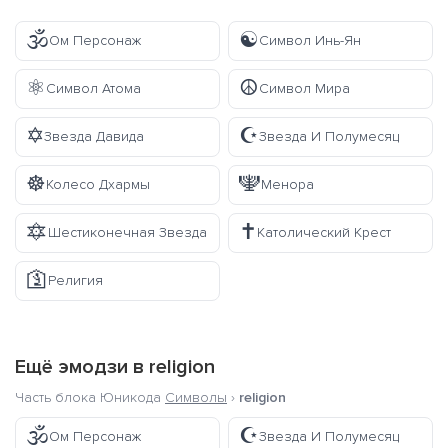
🕉️
☯️
Ом Персонаж
Символ Инь-Ян
⚛️
☮️
Символ Атома
Символ Мира
✡️
☪️
Звезда Давида
Звезда И Полумесяц
☸️
🕎
Колесо Дхармы
Менора
🔯
✝️
Шестиконечная Звезда
Католический Крест
🛐
Религия
Ещё эмодзи в
religion
Часть блока Юникода
Символы
›
religion
🕉️
☪️
Ом Персонаж
Звезда И Полумесяц