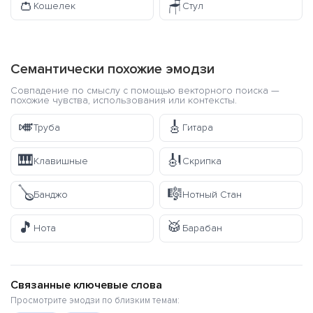
👛
🪑
Кошелек
Стул
Семантически похожие эмодзи
Совпадение по смыслу с помощью векторного поиска —
похожие чувства, использования или контексты.
🎺
🎸
Труба
Гитара
🎹
🎻
Клавишные
Скрипка
🪕
🎼
Банджо
Нотный Стан
🎵
🥁
Нота
Барабан
Связанные ключевые слова
Просмотрите эмодзи по близким темам: