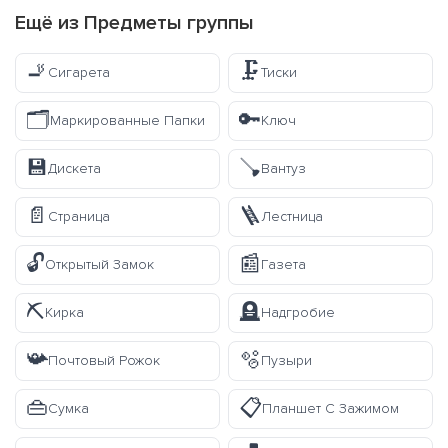
Ещё из
Предметы
группы
🚬
🗜️
Сигарета
Тиски
🗂️
🔑
Маркированные Папки
Ключ
💾
🪠
Дискета
Вантуз
📄
🪜
Страница
Лестница
🔓
📰
Открытый Замок
Газета
⛏️
🪦
Кирка
Надгробие
📯
🫧
Почтовый Рожок
Пузыри
👜
📋
Сумка
Планшет С Зажимом