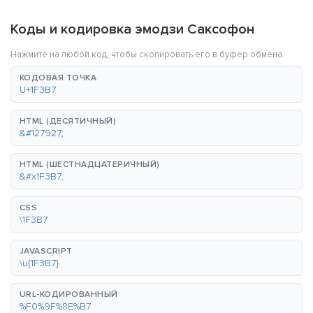
Коды и кодировка эмодзи Саксофон
Нажмите на любой код, чтобы скопировать его в буфер обмена.
КОДОВАЯ ТОЧКА
U+1F3B7
HTML (ДЕСЯТИЧНЫЙ)
&#127927;
HTML (ШЕСТНАДЦАТЕРИЧНЫЙ)
&#x1F3B7;
CSS
\1F3B7
JAVASCRIPT
\u{1F3B7}
URL-КОДИРОВАННЫЙ
%F0%9F%8E%B7