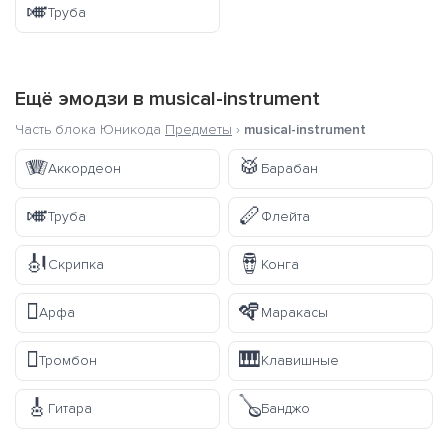
🎺
Труба
Ещё эмодзи в
musical-instrument
Часть блока Юникода
Предметы
›
musical-instrument
🪗
🥁
Аккордеон
Барабан
🎺
🪈
Труба
Флейта
🎻
🪘
Скрипка
Конга
🪉
🪇
Арфа
Маракасы
🪊
🎹
Тромбон
Клавишные
🎸
🪕
Гитара
Банджо