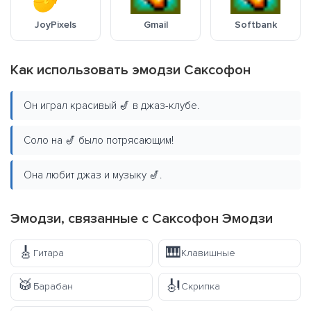
JoyPixels
Gmail
Softbank
Как использовать эмодзи Саксофон
Он играл красивый 🎷 в джаз-клубе.
Соло на 🎷 было потрясающим!
Она любит джаз и музыку 🎷.
Эмодзи, связанные с Саксофон Эмодзи
🎸
🎹
Гитара
Клавишные
🥁
🎻
Барабан
Скрипка