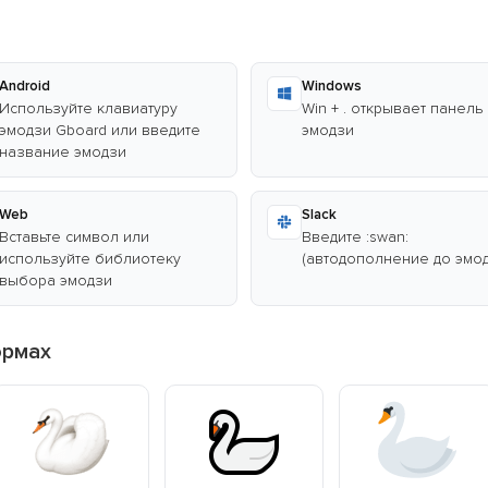
Android
Windows
Используйте клавиатуру
Win + . открывает панель
эмодзи Gboard или введите
эмодзи
название эмодзи
Web
Slack
Вставьте символ или
Введите :swan:
используйте библиотеку
(автодополнение до эмод
выбора эмодзи
ормах