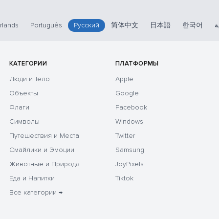
rlands
Português
Русский
简体中文
日本語
한국어
ة
КАТЕГОРИИ
ПЛАТФОРМЫ
Люди и Тело
Apple
Объекты
Google
Флаги
Facebook
Символы
Windows
Путешествия и Места
Twitter
Смайлики и Эмоции
Samsung
Животные и Природа
JoyPixels
Еда и Напитки
Tiktok
Все категории →