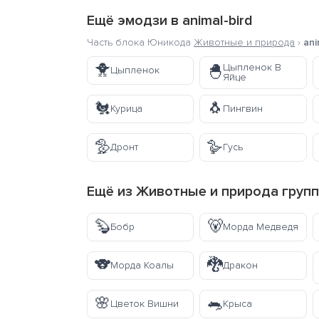
Ещё эмодзи в
animal-bird
Часть блока Юникода
Животные и природа
›
ani
🐥
Цыпленок В
🐣
Цыпленок
Яйце
🐔
🐧
Курица
Пингвин
🦤
🪿
Дронт
Гусь
Ещё из
Животные и природа
груп
🦫
🐻
Бобр
Морда Медведя
🐨
🐉
Морда Коалы
Дракон
🌸
🐀
Цветок Вишни
Крыса