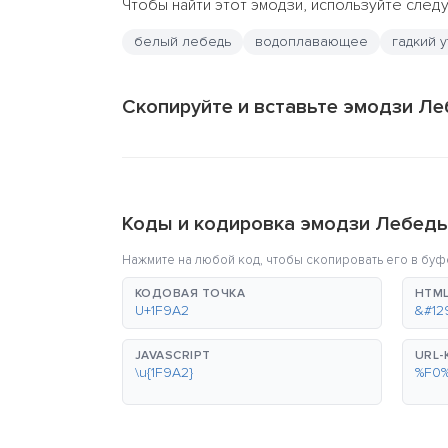
Чтобы найти этот эмодзи, используйте сле
белый лебедь
водоплавающее
гадкий 
Скопируйте и вставьте эмодзи Ле
Коды и кодировка эмодзи Лебедь
Нажмите на любой код, чтобы скопировать его в буф
КОДОВАЯ ТОЧКА
HTML
U+1F9A2
&#12
JAVASCRIPT
URL
\u{1F9A2}
%F0