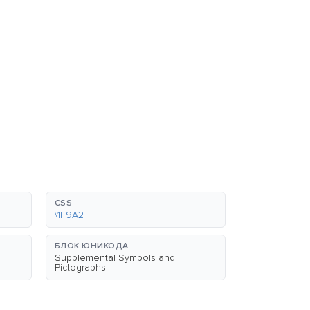
CSS
\1F9A2
БЛОК ЮНИКОДА
Supplemental Symbols and
Pictographs