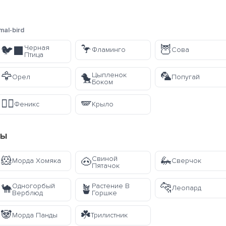
mal-bird
🦩
🦉
Черная
🐦‍⬛
Фламинго
Сова
Птица
🦅
🦜
Цыпленок
🐤
Орел
Попугай
Боком
🐦‍🔥
🪽
Феникс
Крыло
пы
🐹
🦗
Свиной
🐽
Морда Хомяка
Сверчок
Пятачок
🐆
Одногорбый
Растение В
🐪
🪴
Леопард
Верблюд
Горшке
🐼
☘️
Морда Панды
Трилистник