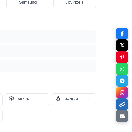
Samsung
JoyPixels
𝕏
🦚
🐧
Павлин
Пингвин