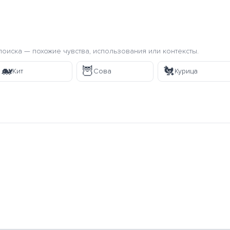
оиска — похожие чувства, использования или контексты.
🐋
🦉
🐔
Кит
Сова
Курица