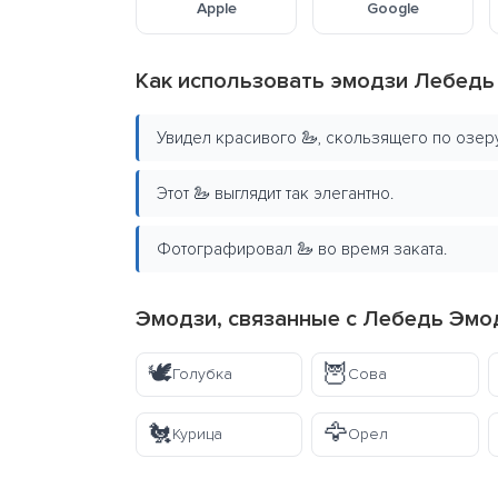
Apple
Google
Как использовать эмодзи Лебедь
Увидел красивого 🦢, скользящего по озеру
Этот 🦢 выглядит так элегантно.
Фотографировал 🦢 во время заката.
Эмодзи, связанные с Лебедь Эмо
🕊️
🦉
Голубка
Сова
🐔
🦅
Курица
Орел