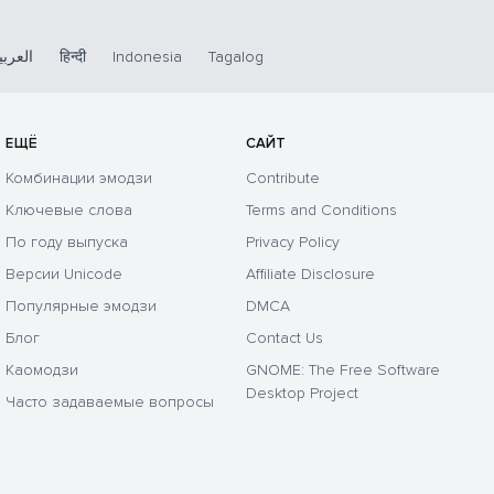
العربي
हिन्दी
Indonesia
Tagalog
ЕЩЁ
САЙТ
Комбинации эмодзи
Contribute
Ключевые слова
Terms and Conditions
По году выпуска
Privacy Policy
Версии Unicode
Affiliate Disclosure
Популярные эмодзи
DMCA
Блог
Contact Us
Каомодзи
GNOME: The Free Software
Desktop Project
Часто задаваемые вопросы