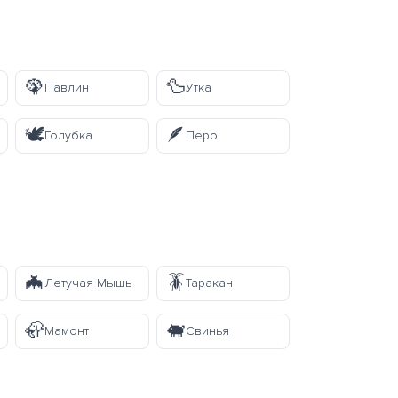
🦚
🦆
Павлин
Утка
🕊️
🪶
Голубка
Перо
🦇
🪳
Летучая Мышь
Таракан
🦣
🐖
Мамонт
Свинья