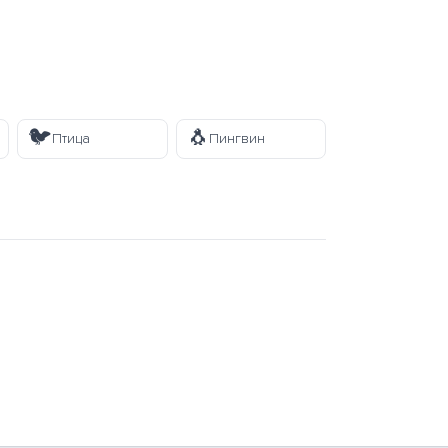
🐦
🐧
Птица
Пингвин