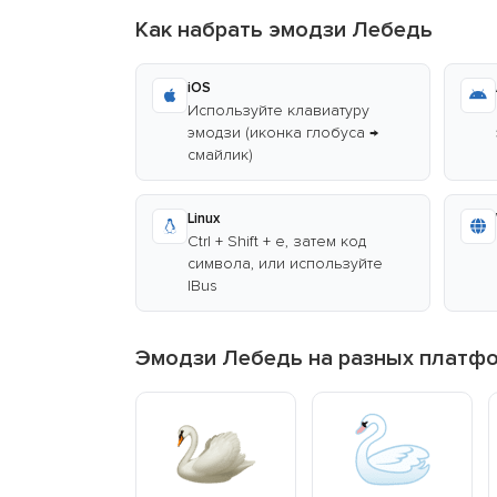
Как набрать эмодзи Лебедь
iOS
Используйте клавиатуру
эмодзи (иконка глобуса →
смайлик)
Linux
Ctrl + Shift + e, затем код
символа, или используйте
IBus
Эмодзи Лебедь на разных платф