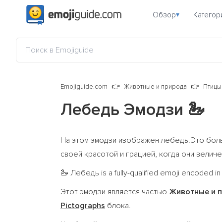
Обзор
Категор
▾
Emojiguide.com
Животные и природа
Птицы
Лебедь Эмодзи
🦢
На этом эмодзи изображен лебедь.Это боль
своей красотой и грацией, когда они велич
Лебедь is a fully-qualified emoji encoded i
🦢
Этот эмодзи является частью
Животные и 
Pictographs
блока.