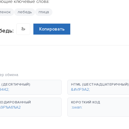
дующие ключевые слова:
утенок
лебедь
птица
🦢
Копировать
бедь:
ер обмена.
 (ДЕСЯТИЧНЫЙ)
HTML (ШЕСТНАДЦАТЕРИЧНЫЙ)
9442;
&#x1F9A2;
-КОДИРОВАННЫЙ
КОРОТКИЙ КОД
%9F%A6%A2
:swan: