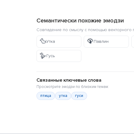
Семантически похожие эмодзи
Совпадение по смыслу с помощью векторного п
🦆
🦚
Утка
Павлин
🪿
Гусь
Связанные ключевые слова
Просмотрите эмодзи по близким темам:
птица
утка
гуси