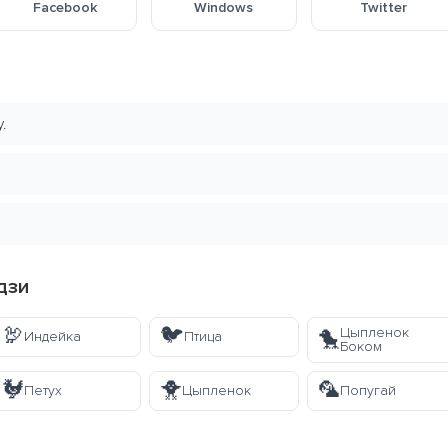
Facebook
Windows
Twitter
.
дзи
🦃
🐦
Цыпленок
🐤
Индейка
Птица
Боком
🐓
🐥
🦜
Петух
Цыпленок
Попугай