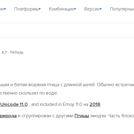
ии
Платформы
Комбинации
Версии
Популярны
▾
▾
▾
▾
Лебедь
шая и белая водяная птица с длинной шеей. Обычно встреча
ественно скользят по воде.
n
Unicode 11.0
, and included in Emoji 11.0 на
2018
.
природа
и сгруппирован с другими
Птицы
эмодзи. Часть блок