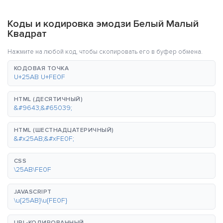
Коды и кодировка эмодзи Белый Малый
Квадрат
Нажмите на любой код, чтобы скопировать его в буфер обмена.
КОДОВАЯ ТОЧКА
U+25AB U+FE0F
HTML (ДЕСЯТИЧНЫЙ)
&#9643;&#65039;
HTML (ШЕСТНАДЦАТЕРИЧНЫЙ)
&#x25AB;&#xFE0F;
CSS
\25AB\FE0F
JAVASCRIPT
\u{25AB}\u{FE0F}
URL-КОДИРОВАННЫЙ