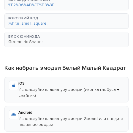
%E2%96%AB%EF%B8%8F
КОРОТКИЙ КОД
:white_small_square:
БЛОК ЮНИКОДА
Geometric Shapes
Как набрать эмодзи Белый Малый Квадрат
iOS
Используйте клавиатуру эмодзи (иконка глобуса →
смайлик)
Android
Используйте клавиатуру эмодзи Gboard или введите
название эмодзи