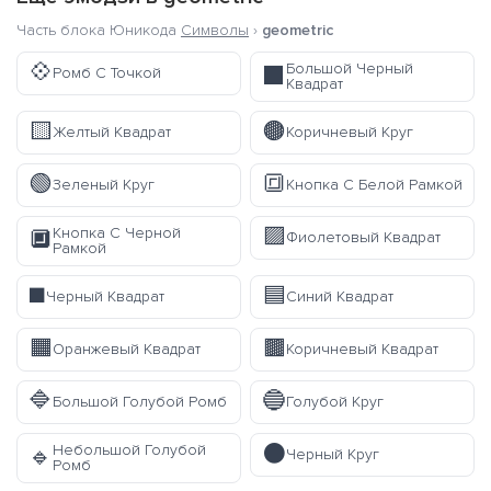
Часть блока Юникода
Символы
›
geometric
💠
Большой Черный
⬛
Ромб С Точкой
Квадрат
🟨
🟤
Желтый Квадрат
Коричневый Круг
🟢
🔳
Зеленый Круг
Кнопка С Белой Рамкой
🟪
Кнопка С Черной
🔲
Фиолетовый Квадрат
Рамкой
◼️
🟦
Черный Квадрат
Синий Квадрат
🟧
🟫
Оранжевый Квадрат
Коричневый Квадрат
🔷
🔵
Большой Голубой Ромб
Голубой Круг
⚫
Небольшой Голубой
🔹
Черный Круг
Ромб