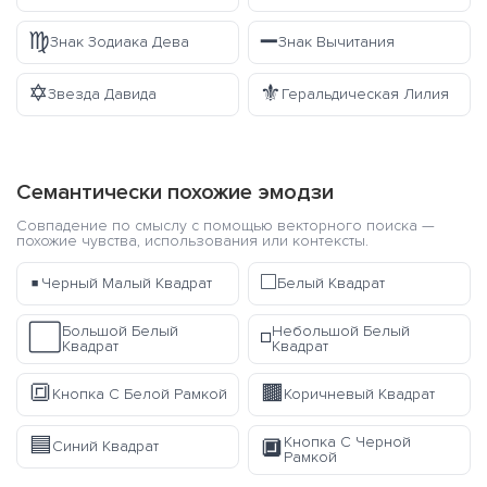
♍
➖
Знак Зодиака Дева
Знак Вычитания
✡️
⚜️
Звезда Давида
Геральдическая Лилия
Семантически похожие эмодзи
Совпадение по смыслу с помощью векторного поиска —
похожие чувства, использования или контексты.
▪️
◻️
Черный Малый Квадрат
Белый Квадрат
Большой Белый
Небольшой Белый
⬜
◽
Квадрат
Квадрат
🔳
🟫
Кнопка С Белой Рамкой
Коричневый Квадрат
🟦
Кнопка С Черной
🔲
Синий Квадрат
Рамкой