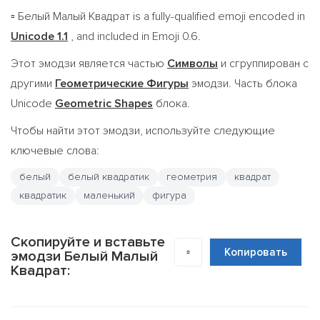
Белый Малый Квадрат is a fully-qualified emoji encoded in
▫️
Unicode 1.1
, and included in Emoji 0.6.
Этот эмодзи является частью
Символы
и сгруппирован с
другими
Геометрические Фигуры
эмодзи. Часть блока
Unicode
Geometric Shapes
блока.
Чтобы найти этот эмодзи, используйте следующие
ключевые слова:
белый
белый квадратик
геометрия
квадрат
квадратик
маленький
фигура
Скопируйте и вставьте
▫️
Копировать
эмодзи Белый Малый
Квадрат: