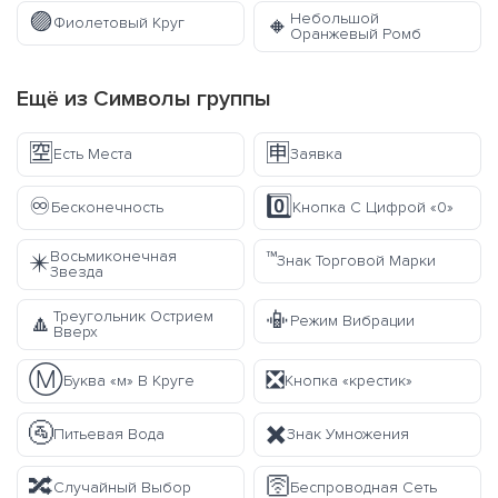
🟣
Небольшой
🔸
Фиолетовый Круг
Оранжевый Ромб
Ещё из
Символы
группы
🈳
🈸
Есть Места
Заявка
♾️
0️⃣
Бесконечность
Кнопка С Цифрой «0»
™️
Восьмиконечная
✴️
Знак Торговой Марки
Звезда
📳
Треугольник Острием
🔼
Режим Вибрации
Вверх
Ⓜ️
❎
Буква «м» В Круге
Кнопка «крестик»
🚰
✖️
Питьевая Вода
Знак Умножения
🔀
🛜
Случайный Выбор
Беспроводная Сеть