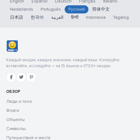
English
Español
Deutsch
Français
Italiano
Nederlands
Português
Русский
简体中文
日本語
한국어
العربية
हिन्दी
Indonesia
Tagalog
Каждый эмодзи, каждое значение, каждый язык. Копируйте,
вставляйте, исследуйте — на 15 языках и 3700+ эмодзи.
ОБЗОР
Люди и тело
Флаги
Объекты
Символы
Путешествия и места