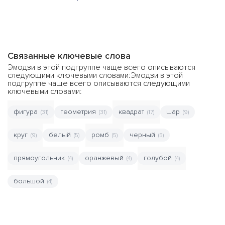
Связанные ключевые слова
Эмодзи в этой подгруппе чаще всего описываются
следующими ключевыми словами:Эмодзи в этой
подгруппе чаще всего описываются следующими
ключевыми словами:
фигура
геометрия
квадрат
шар
(31)
(31)
(17)
(9)
круг
белый
ромб
черный
(9)
(5)
(5)
(5)
прямоугольник
оранжевый
голубой
(4)
(4)
(4)
большой
(4)