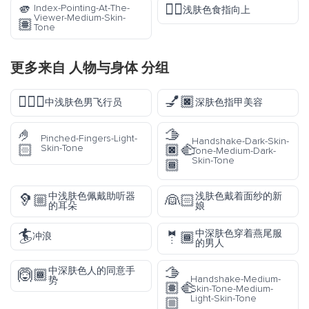
🫵
☝🏻
Index-Pointing-At-The-
浅肤色食指向上
Viewer-Medium-Skin-
🏽
Tone
更多来自
人物与身体
分组
👨🏼‍✈️
💅🏿
中浅肤色男飞行员
深肤色指甲美容
🤌
🫱
Pinched-Fingers-Light-
Handshake-Dark-Skin-
🏻
🏿‍🫲
Skin-Tone
Tone-Medium-Dark-
Skin-Tone
🏾
中浅肤色佩戴助听器
浅肤色戴着面纱的新
🦻🏼
👰🏻
的耳朵
娘
🏄
中深肤色穿着燕尾服
🤵🏾
冲浪
的男人
🫱
中深肤色人的同意手
🙆🏾
Handshake-Medium-
势
🏽‍🫲
Skin-Tone-Medium-
Light-Skin-Tone
🏼