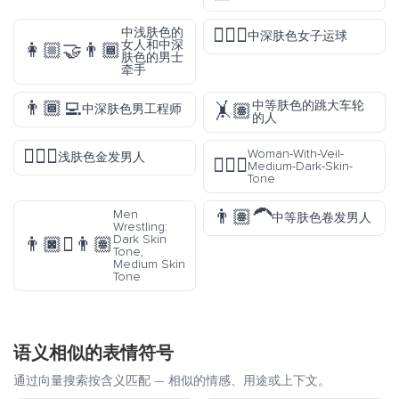
⛹🏾‍♀️
中浅肤色的
中深肤色女子运球
女人和中深
👩🏼‍🤝‍👨🏾
肤色的男士
牵手
👨🏾‍💻
中等肤色的跳大车轮
🤸🏽
中深肤色男工程师
的人
👱🏻‍♂️
Woman-With-Veil-
浅肤色金发男人
👰🏾‍♀️
Medium-Dark-Skin-
Tone
👨🏽‍🦱
Men
中等肤色卷发男人
Wrestling:
Dark Skin
👨🏿‍🫯‍👨🏽
Tone,
Medium Skin
Tone
语义相似的表情符号
通过向量搜索按含义匹配 — 相似的情感、用途或上下文。