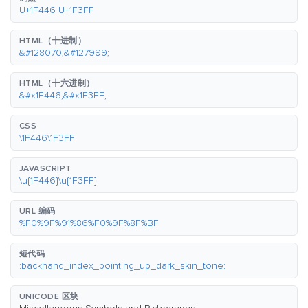
U+1F446 U+1F3FF
HTML（十进制）
&#128070;&#127999;
HTML（十六进制）
&#x1F446;&#x1F3FF;
CSS
\1F446\1F3FF
JAVASCRIPT
\u{1F446}\u{1F3FF}
URL 编码
%F0%9F%91%86%F0%9F%8F%BF
短代码
:backhand_index_pointing_up_dark_skin_tone:
UNICODE 区块