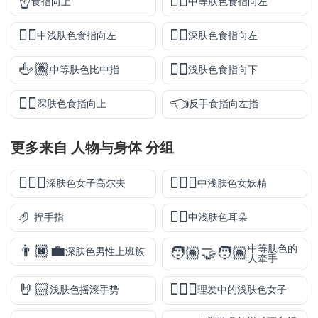
☝️
👈🏽
食指向上
中等肤色食指向左
👈🏼
👈🏿
中浅肤色食指向左
深肤色食指向左
🖕🏽
👇🏻
中等肤色比中指
浅肤色食指向下
☝🏿
👈
深肤色食指向上
反手食指向左指
更多来自
人物与身体
分组
🏌🏿‍♀️
🧚🏼‍♀️
深肤色女子高尔夫
中浅肤色女妖精
🤌
👂🏼
捏手指
中浅肤色耳朵
👨🏿‍💼
中等肤色的
🧑🏽‍🤝‍🧑🏽
深肤色男性上班族
人牵手
🤘🏻
💇🏻‍♀️
浅肤色摇滚手势
理发中的浅肤色女子