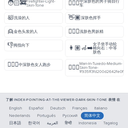
Firefighter-Light-
中深肤色的男子骑自行
🧑🏻‍🚒
🚴🏾‍♂️
Skin-Tone
车
🛀
👋🏿
洗澡的人
深肤色挥手
👱
🧚🏻‍♂️
金色头发的人
浅肤色男妖精
👎
女子坐手动轮
拇指向下
👩🏽‍🦽‍➡️
椅向右：中等
肤色
🏃🏾‍♀️
Man-In-Tuxedo-Medium-
中深肤色女人跑步
🤵🏽‍♂️
Skin-Tone-
1f9351f3fd200d2642fe0f
了解 INDEX-POINTING-AT-THE-VIEWER-DARK-SKIN-TONE 表情 在
English
Español
Deutsch
Français
Italiano
Nederlands
Português
Русский
简体中文
日本語
한국어
العربية
हिन्दी
Indonesia
Tagalog