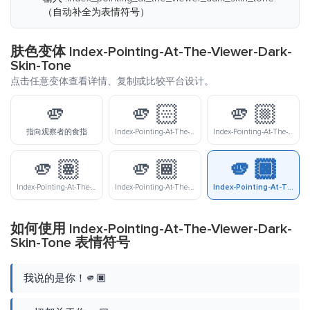
（自动补全为表情符号）
肤色变体 Index-Pointing-At-The-Viewer-Dark-
Skin-Tone
点击任意变体查看详情、复制或比较平台设计。
🫵
🫵🏻
🫵🏼
指向观察者的食指
Index-Pointing-At-The-Viewer-Light-Skin-Tone
Index-Pointing-At-The-Viewer-Medium-Light-Skin-Tone
🫵🏽
🫵🏾
🫵🏿
Index-Pointing-At-The-Viewer-Medium-Skin-Tone
Index-Pointing-At-The-Viewer-Medium-Dark-Skin-Tone
Index-Pointing-At-The-Viewer-Dark-Skin-Tone
如何使用 Index-Pointing-At-The-Viewer-Dark-
Skin-Tone 表情符号
我说的是你！🫵🏿