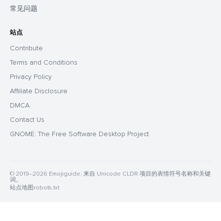
常见问题
站点
Contribute
Terms and Conditions
Privacy Policy
Affiliate Disclosure
DMCA
Contact Us
GNOME: The Free Software Desktop Project
© 2019–2026 Emojiguide. 来自 Unicode CLDR 项目的表情符号名称和关键
词。
站点地图
robots.txt