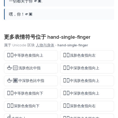
一切都关于你 🫵🏿.
嘿，你！🫵🏿
更多表情符号位于
hand-single-finger
属于 Unicode 区块
人物与身体
›
hand-single-finger
👆🏽
👈🏻
中等肤色食指向上
浅肤色食指向左
🖕🏻
👆🏾
浅肤色比中指
中深肤色食指向上
🖕🏾
☝🏼
中深肤色比中指
中浅肤色食指向上
👇🏽
☝🏾
中等肤色食指向下
中深肤色食指向上
👇🏿
👉🏿
深肤色食指向下
深肤色食指向右