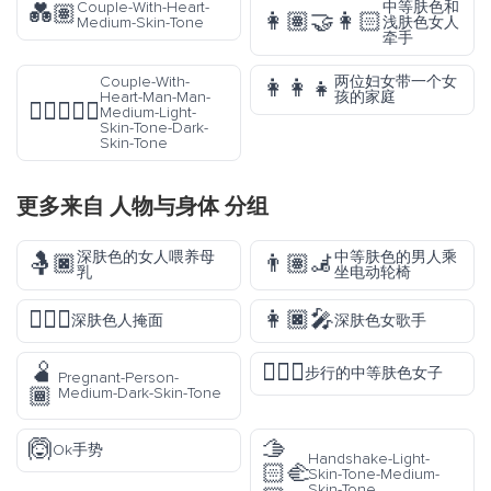
Couple-With-Heart-
中等肤色和
💑🏽
👩🏽‍🤝‍👩🏻
Medium-Skin-Tone
浅肤色女人
牵手
Couple-With-
两位妇女带一个女
👩‍👩‍👧
Heart-Man-Man-
孩的家庭
👨🏼‍❤️‍👨🏿
Medium-Light-
Skin-Tone-Dark-
Skin-Tone
更多来自
人物与身体
分组
深肤色的女人喂养母
中等肤色的男人乘
🤱🏿
👨🏽‍🦼
乳
坐电动轮椅
🤦🏿‍♂️
👩🏿‍🎤
深肤色人掩面
深肤色女歌手
🫄
🚶🏽‍♀️
步行的中等肤色女子
Pregnant-Person-
🏾
Medium-Dark-Skin-Tone
🙆
🫱
Ok手势
Handshake-Light-
🏻‍🫲
Skin-Tone-Medium-
Skin-Tone