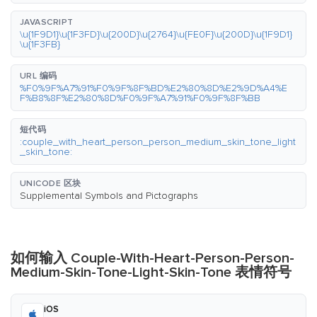
JAVASCRIPT
\u{1F9D1}\u{1F3FD}\u{200D}\u{2764}\u{FE0F}\u{200D}\u{1F9D1}
\u{1F3FB}
URL 编码
%F0%9F%A7%91%F0%9F%8F%BD%E2%80%8D%E2%9D%A4%E
F%B8%8F%E2%80%8D%F0%9F%A7%91%F0%9F%8F%BB
短代码
:couple_with_heart_person_person_medium_skin_tone_light
_skin_tone:
UNICODE 区块
Supplemental Symbols and Pictographs
如何输入 Couple-With-Heart-Person-Person-
Medium-Skin-Tone-Light-Skin-Tone 表情符号
iOS