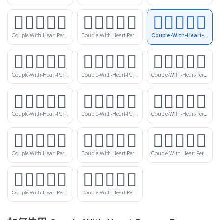
🧑🏼‍❤️‍🧑🏾
🧑🏼‍❤️‍🧑🏿
🧑🏽‍❤️‍🧑🏻
Couple-With-Heart-Person-Person-Medium-Light-Skin-Tone-Medium-Dark-Skin-Tone
Couple-With-Heart-Person-Person-Medium-Light-Skin-Tone-Dark-Skin-Tone
Couple-With-Heart-Person-Person-Medium-Skin-Tone-Light-Skin-Tone
🧑🏽‍❤️‍🧑🏼
🧑🏽‍❤️‍🧑🏾
🧑🏽‍❤️‍🧑🏿
Couple-With-Heart-Person-Person-Medium-Skin-Tone-Medium-Light-Skin-Tone
Couple-With-Heart-Person-Person-Medium-Skin-Tone-Medium-Dark-Skin-Tone
Couple-With-Heart-Person-Person-Medium-Skin-Tone-Dark-Skin-Tone
🧑🏾‍❤️‍🧑🏻
🧑🏾‍❤️‍🧑🏼
🧑🏾‍❤️‍🧑🏽
Couple-With-Heart-Person-Person-Medium-Dark-Skin-Tone-Light-Skin-Tone
Couple-With-Heart-Person-Person-Medium-Dark-Skin-Tone-Medium-Light-Skin-Tone
Couple-With-Heart-Person-Person-Medium-Dark-Skin-Tone-Medium-Skin-Tone
🧑🏾‍❤️‍🧑🏿
🧑🏿‍❤️‍🧑🏻
🧑🏿‍❤️‍🧑🏼
Couple-With-Heart-Person-Person-Medium-Dark-Skin-Tone-Dark-Skin-Tone
Couple-With-Heart-Person-Person-Dark-Skin-Tone-Light-Skin-Tone
Couple-With-Heart-Person-Person-Dark-Skin-Tone-Medium-Light-Skin-Tone
🧑🏿‍❤️‍🧑🏽
🧑🏿‍❤️‍🧑🏾
Couple-With-Heart-Person-Person-Dark-Skin-Tone-Medium-Skin-Tone
Couple-With-Heart-Person-Person-Dark-Skin-Tone-Medium-Dark-Skin-Tone