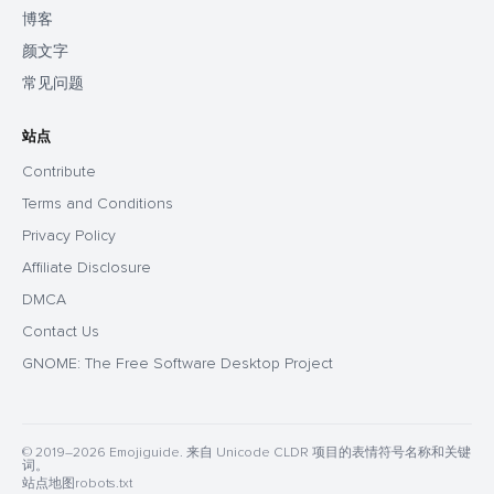
博客
颜文字
常见问题
站点
Contribute
Terms and Conditions
Privacy Policy
Affiliate Disclosure
DMCA
Contact Us
GNOME: The Free Software Desktop Project
© 2019–2026 Emojiguide. 来自 Unicode CLDR 项目的表情符号名称和关键
词。
站点地图
robots.txt