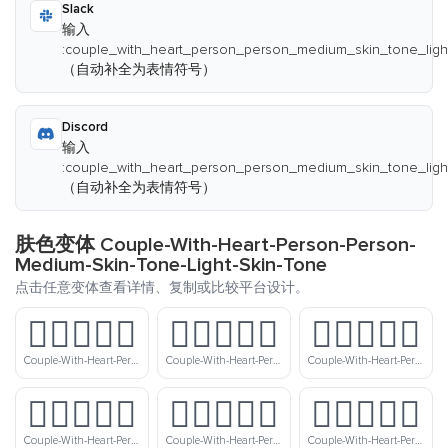
Slack
输入
:couple_with_heart_person_person_medium_skin_tone_ligh
（自动补全为表情符号）
Discord
输入
:couple_with_heart_person_person_medium_skin_tone_ligh
（自动补全为表情符号）
肤色变体 Couple-With-Heart-Person-Person-
Medium-Skin-Tone-Light-Skin-Tone
点击任意变体查看详情、复制或比较平台设计。
🧑🏻‍❤️‍🧑🏼
🧑🏻‍❤️‍🧑🏽
🧑🏻‍❤️‍🧑🏾
Couple-With-Heart-Person-Person-Light-Skin-Tone-Medium-Light-Skin-Tone
Couple-With-Heart-Person-Person-Light-Skin-Tone-Medium-Skin-Tone
Couple-With-Heart-Person-Person-Light-Skin-Tone-Medium-Dark-Skin-Tone
🧑🏻‍❤️‍🧑🏿
🧑🏼‍❤️‍🧑🏻
🧑🏼‍❤️‍🧑🏽
Couple-With-Heart-Person-Person-Light-Skin-Tone-Dark-Skin-Tone
Couple-With-Heart-Person-Person-Medium-Light-Skin-Tone-Light-Skin-Tone
Couple-With-Heart-Person-Person-Medium-Light-Skin-Tone-Medium-Skin-Tone