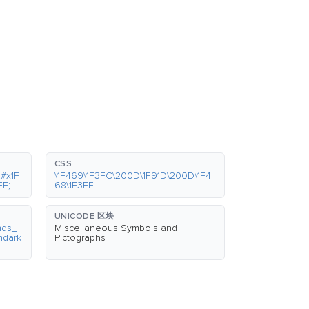
CSS
#x1F
\1F469\1F3FC\200D\1F91D\200D\1F4
FE;
68\1F3FE
UNICODE 区块
nds_
Miscellaneous Symbols and
mdark
Pictographs