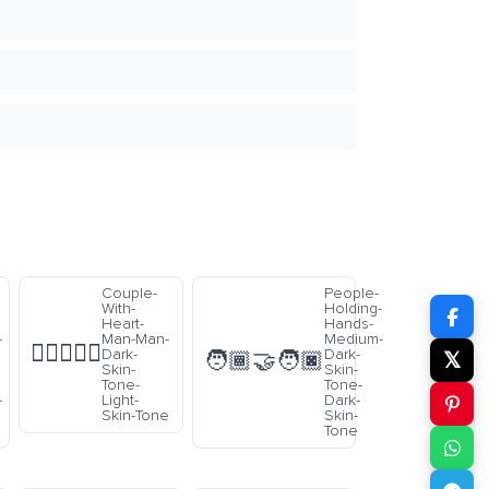
Couple-
People-
With-
Holding-
Heart-
Hands-
-
Man-Man-
Medium-
👨🏿‍❤️‍👨🏻
Dark-
Dark-
🧑🏾‍🤝‍🧑🏿
𝕏
Skin-
Skin-
Tone-
Tone-
-
Light-
Dark-
Skin-Tone
Skin-
Tone