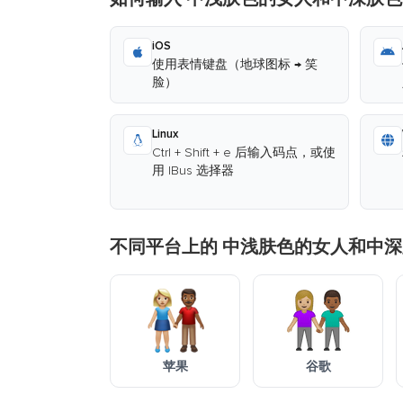
iOS
使用表情键盘（地球图标 → 笑
脸）
Linux
Ctrl + Shift + e 后输入码点，或使
用 IBus 选择器
不同平台上的 中浅肤色的女人和中深
苹果
谷歌