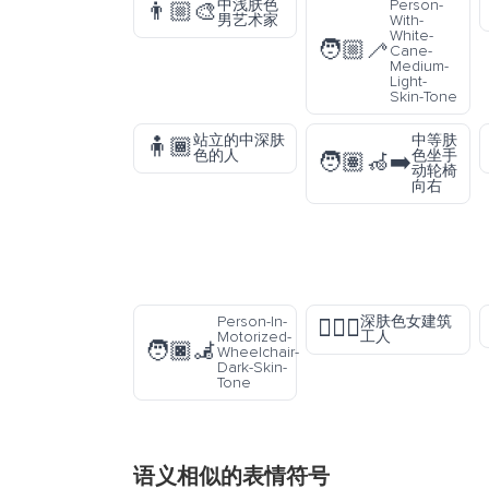
中浅肤色
Person-
👨🏼‍🎨
男艺术家
With-
White-
🧑🏼‍🦯
Cane-
Medium-
Light-
Skin-Tone
站立的中深肤
中等肤
🧍🏾
色的人
色坐手
🧑🏽‍🦽‍➡️
动轮椅
向右
Person-In-
深肤色女建筑
👷🏿‍♀️
Motorized-
工人
🧑🏿‍🦼
Wheelchair-
Dark-Skin-
Tone
语义相似的表情符号