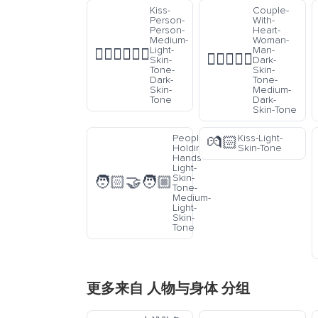
Kiss-
Couple-
Person-
With-
Person-
Heart-
Medium-
Woman-
Light-
Man-
🧑🏼‍❤️‍💋‍🧑🏿
👩🏿‍❤️‍👨🏾
Skin-
Dark-
Tone-
Skin-
Dark-
Tone-
Skin-
Medium-
Tone
Dark-
Skin-Tone
People-
Kiss-Light-
💏🏻
Holding-
Skin-Tone
Hands-
Light-
Skin-
🧑🏻‍🤝‍🧑🏼
Tone-
Medium-
Light-
Skin-
Tone
更多来自
人物与身体
分组