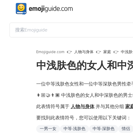
Emojiguide.com
人物与身体
家庭
中浅肤
中浅肤色的女人和中
一位中等浅肤色女性和一位中等深肤色男性牵
中浅肤色的女人和中深肤色的男士牵手 is a fu
👩🏼‍🤝‍👨🏾
此表情符号属于
人物与身体
并与其他分组
家
要找到此表情符号，您可以使用以下关键词：
一男一女
中等-浅肤色
中等-深肤色
情侣