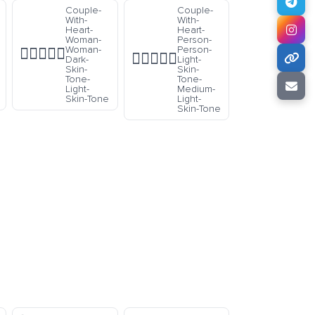
Couple-
Couple-
With-
With-
Heart-
Heart-
Woman-
Person-
Woman-
Person-
👩🏿‍❤️‍👩🏻
🧑🏻‍❤️‍🧑🏼
Dark-
Light-
Skin-
Skin-
Tone-
Tone-
Light-
Medium-
Skin-Tone
Light-
Skin-Tone