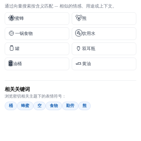
通过向量搜索按含义匹配 — 相似的情感、用途或上下文。
🐝
🐻
蜜蜂
熊
🍲
🚰
一锅食物
饮用水
🫙
🏺
罐
双耳瓶
🛢️
🧈
油桶
黄油
相关关键词
浏览密切相关主题下的表情符号：
桶
蜂蜜
空
食物
勤劳
熊