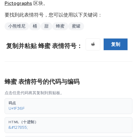
Pictographs
区块。
要找到此表情符号，您可以使用以下关键词：
小熊维尼
桶
甜
蜂蜜
蜜罐
复制
🍯
复制并粘贴 蜂蜜 表情符号：
蜂蜜 表情符号的代码与编码
点击任意代码将其复制到剪贴板。
码点
U+1F36F
HTML（十进制）
&#127855;