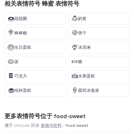
相关表情符号 蜂蜜 表情符号
🍩
🍮
甜甜圈
奶黄
🍭
🍪
棒棒糖
饼干
🎂
🍨
生日蛋糕
冰淇淋
🥧
🍬
派
糖
🍫
🍰
巧克力
水果蛋糕
🧁
🍦
纸杯蛋糕
圆筒冰激凌
更多表情符号位于
food-sweet
属于 Unicode 区块
食物与饮料
›
food-sweet