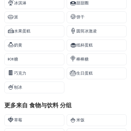
🍨
🍩
冰淇淋
甜甜圈
🥧
🍪
派
饼干
🍰
🍦
水果蛋糕
圆筒冰激凌
🍮
🧁
奶黄
纸杯蛋糕
🍬
🍭
糖
棒棒糖
🍫
🎂
巧克力
生日蛋糕
🍧
刨冰
更多来自
食物与饮料
分组
🍓
🍚
草莓
米饭