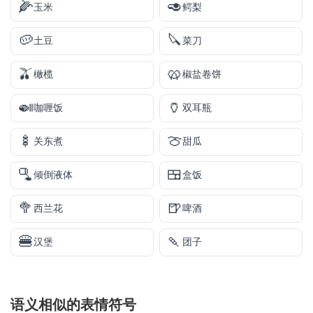
🌽
🥑
玉米
鳄梨
🥔
🔪
土豆
菜刀
🫒
🥨
橄榄
椒盐卷饼
🍛
🏺
咖喱饭
双耳瓶
🍢
🍈
关东煮
甜瓜
🫗
🍱
倾倒液体
盒饭
🥦
🍺
西兰花
啤酒
🍔
🍡
汉堡
团子
语义相似的表情符号