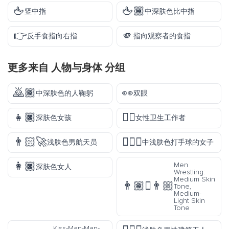
🖕
🖕🏾
竖中指
中深肤色比中指
👉
🫵
反手食指向右指
指向观察者的食指
更多来自
人物与身体
分组
🙇🏾
👀
中深肤色的人鞠躬
双眼
👧🏿
👩‍⚕️
深肤色女孩
女性卫生工作者
👨🏻‍🚀
🤾🏼‍♀️
浅肤色男航天员
中浅肤色打手球的女子
👩🏿
Men
深肤色女人
Wrestling:
Medium Skin
👨🏽‍🫯‍👨🏼
Tone,
Medium-
Light Skin
Tone
Kiss-Man-Man-