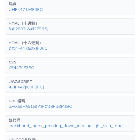
码点
U+1F447 U+1F3FC
HTML（十进制）
&#128071;&#127996;
HTML（十六进制）
&#x1F447;&#x1F3FC;
CSS
\1F447\1F3FC
JAVASCRIPT
\u{1F447}\u{1F3FC}
URL 编码
%F0%9F%91%87%F0%9F%8F%BC
短代码
:backhand_index_pointing_down_mediumlight_skin_tone:
UNICODE 区块