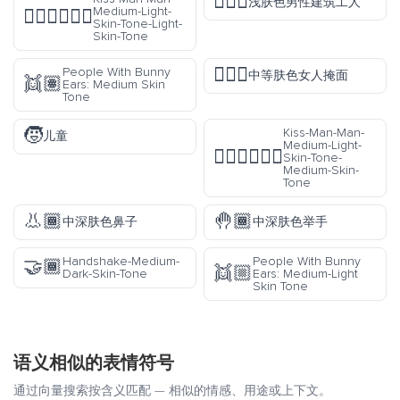
👷🏻‍♂️
浅肤色男性建筑工人
Medium-Light-
👨🏼‍❤️‍💋‍👨🏻
Skin-Tone-Light-
Skin-Tone
🤦🏽‍♀️
People With Bunny
中等肤色女人掩面
👯🏽
Ears: Medium Skin
Tone
🧒
Kiss-Man-Man-
儿童
Medium-Light-
👨🏼‍❤️‍💋‍👨🏽
Skin-Tone-
Medium-Skin-
Tone
👃🏾
🤚🏾
中深肤色鼻子
中深肤色举手
Handshake-Medium-
People With Bunny
🤝🏾
👯🏼
Dark-Skin-Tone
Ears: Medium-Light
Skin Tone
语义相似的表情符号
通过向量搜索按含义匹配 — 相似的情感、用途或上下文。