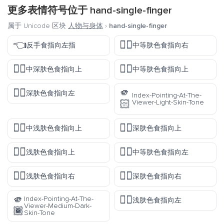
更多表情符号位于
hand-single-finger
属于 Unicode 区块
人物与身体
›
hand-single-finger
👈
👉🏽
反手食指向左指
中等肤色食指向右
☝🏾
☝🏽
中深肤色食指向上
中等肤色食指向上
👈🏿
🫵
深肤色食指向左
Index-Pointing-At-The-
🏻
Viewer-Light-Skin-Tone
☝🏼
☝🏿
中浅肤色食指向上
深肤色食指向上
☝🏻
👈🏽
浅肤色食指向上
中等肤色食指向左
👉🏻
👉🏿
浅肤色食指向右
深肤色食指向右
🫵
👈🏻
Index-Pointing-At-The-
浅肤色食指向左
Viewer-Medium-Dark-
🏾
Skin-Tone