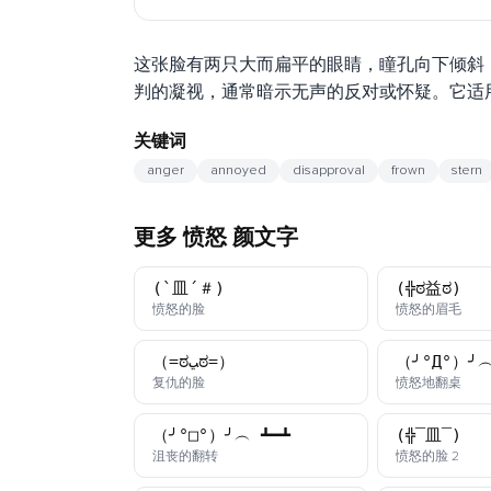
这张脸有两只大而扁平的眼睛，瞳孔向下倾斜
判的凝视，通常暗示无声的反对或怀疑。它适
关键词
anger
annoyed
disapproval
frown
stern
更多 愤怒 颜文字
(`皿´＃)
(╬ಠ益ಠ)
颜文字
颜文
愤怒的脸
愤怒的眉毛
（=ಠﭛಠ=）
（╯°Д°）╯︵
颜文字
颜文
复仇的脸
愤怒地翻桌
（╯°□°）╯︵ ┻━┻
(╬▔皿▔)
颜文字
颜文
沮丧的翻转
愤怒的脸 2