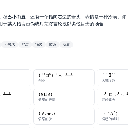
，嘴巴小而直，还有一个指向右边的箭头。表情是一种冷漠、评
用于某人指责虚伪或对荒谬言论投以尖锐目光的场合。
不赞成
严厉
恼火
愤怒
皱眉
(╯°□°）╯︵ ┻━┻
(｀Д´)
字
颜文字
颜文字
翻桌
大喊愤怒
 ┻━┻
(≧ロ≦)
(╯‵□′)╯︵ 
字
颜文字
颜文字
愤怒的表情
翻转怒火
(＃>д<)
（｀Δ´）
字
颜文字
颜文
愤怒的脸
愤怒的喊叫