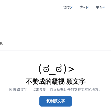
浏览
类别
平台
▾
▾
▾
视
(ಠ_ಠ)>
不赞成的凝视 颜文字
愤怒 颜文字 — 点击复制，然后粘贴到任何支持文本的地方。
复制颜文字