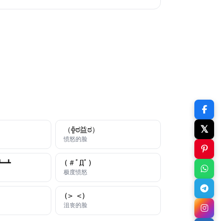
𝕏
（╬ಠ益ಠ）
颜文字
愤怒的脸
┻━┻
(＃ﾟДﾟ)
颜文字
极度愤怒
(>_<)
字
颜文字
沮丧的脸