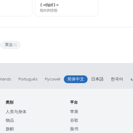
(→ಠдಠ)→
颜文字
指向的愤怒
哭泣
(13)
rlands
Português
Русский
简体中文
日本語
한국어
ة
类别
平台
人类与身体
苹果
物品
谷歌
旗帜
脸书