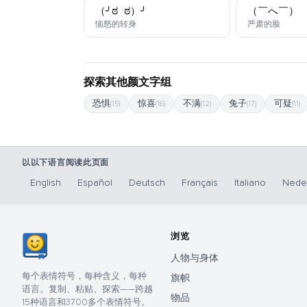
（╯ಠ_ಠ）╯
（￣へ￣）
颜文字
颜文字
恼怒的转身
严肃的脸
探索其他颜文字组
恐惧
惊喜
不满
兔子
可疑
(15)
(16)
(12)
(17)
(11)
以以下语言阅读此页面
English
Español
Deutsch
Français
Italiano
Nede
浏览
人物与身体
每个表情符号，每种含义，每种
旗帜
语言。复制、粘贴、探索——跨越
物品
15种语言和3700多个表情符号。