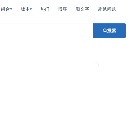
组合
版本
热门
博客
颜文字
常见问题
▾
▾
搜索