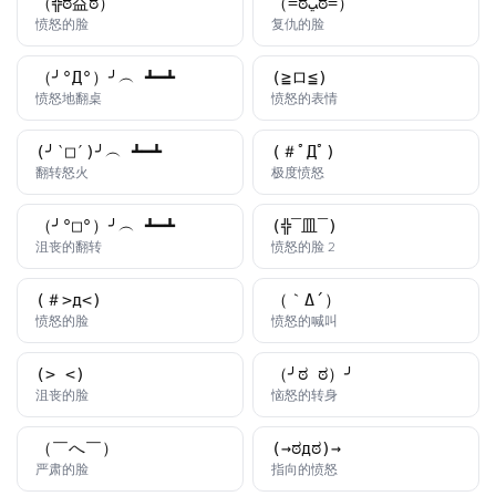
（╬ಠ益ಠ）
（=ಠﭛಠ=）
颜文字
颜文字
愤怒的脸
复仇的脸
（╯°Д°）╯︵ ┻━┻
(≧ロ≦)
颜文字
颜文字
愤怒地翻桌
愤怒的表情
(╯‵□′)╯︵ ┻━┻
(＃ﾟДﾟ)
颜文字
颜文字
翻转怒火
极度愤怒
（╯°□°）╯︵ ┻━┻
(╬▔皿▔)
颜文字
颜文字
沮丧的翻转
愤怒的脸 2
(＃>д<)
（｀Δ´）
颜文字
颜文字
愤怒的脸
愤怒的喊叫
(>_<)
（╯ಠ_ಠ）╯
颜文字
颜文字
沮丧的脸
恼怒的转身
（￣へ￣）
(→ಠдಠ)→
颜文字
颜文字
严肃的脸
指向的愤怒