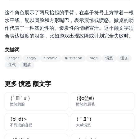
这个角色展示了两只抬起的手臂，在桌子符号上方举着一根
水平线，配以圆脸和方形嘴巴，表示震惊或愤怒。掀桌的动
作代表了一种戏剧性的、爆发性的情绪宣泄。这个颜文字适
合表达极度的沮丧，比如游戏出现故障或计划完全失败时。
关键词
anger
angry
fliptable
frustration
rage
愤怒
沮丧
生气
翻桌
更多 愤怒 颜文字
(`皿´＃)
(╬ಠ益ಠ)
颜文字
颜文字
愤怒的脸
愤怒的眉毛
(ಠ_ಠ)>
(｀Д´)
颜文字
颜文字
不赞成的凝视
大喊愤怒