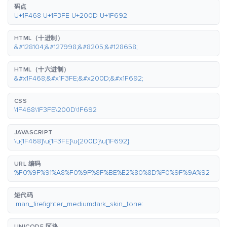
码点
U+1F468 U+1F3FE U+200D U+1F692
HTML（十进制）
&#128104;&#127998;&#8205;&#128658;
HTML（十六进制）
&#x1F468;&#x1F3FE;&#x200D;&#x1F692;
CSS
\1F468\1F3FE\200D\1F692
JAVASCRIPT
\u{1F468}\u{1F3FE}\u{200D}\u{1F692}
URL 编码
%F0%9F%91%A8%F0%9F%8F%BE%E2%80%8D%F0%9F%9A%92
短代码
:man_firefighter_mediumdark_skin_tone:
UNICODE 区块