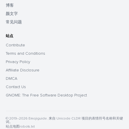
博客
颜文字
常见问题
站点
Contribute
Terms and Conditions
Privacy Policy
Affiliate Disclosure
DMCA
Contact Us
GNOME: The Free Software Desktop Project
© 2019–2026 Emojiguide. 来自 Unicode CLDR 项目的表情符号名称和关键
词。
站点地图
robots.txt