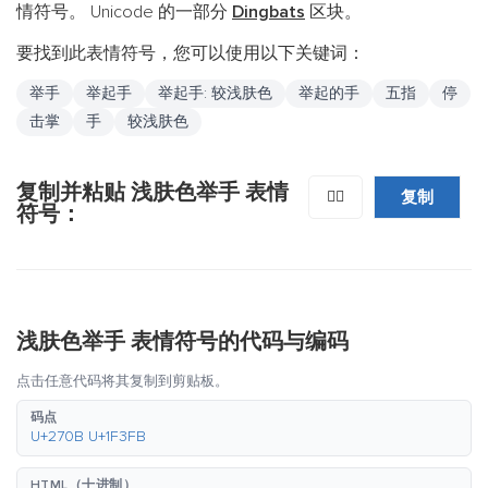
情符号。 Unicode 的一部分
Dingbats
区块。
要找到此表情符号，您可以使用以下关键词：
举手
举起手
举起手: 较浅肤色
举起的手
五指
停
击掌
手
较浅肤色
复制并粘贴 浅肤色举手 表情
复制
✋🏻
符号：
浅肤色举手 表情符号的代码与编码
点击任意代码将其复制到剪贴板。
码点
U+270B U+1F3FB
HTML（十进制）