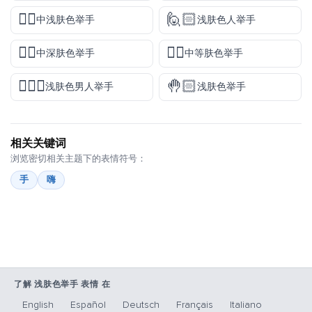
✋🏼
🙋🏻
中浅肤色举手
浅肤色人举手
✋🏾
✋🏽
中深肤色举手
中等肤色举手
🙋🏻‍♂️
🤚🏻
浅肤色男人举手
浅肤色举手
相关关键词
浏览密切相关主题下的表情符号：
手
嗨
了解 浅肤色举手 表情 在
English
Español
Deutsch
Français
Italiano