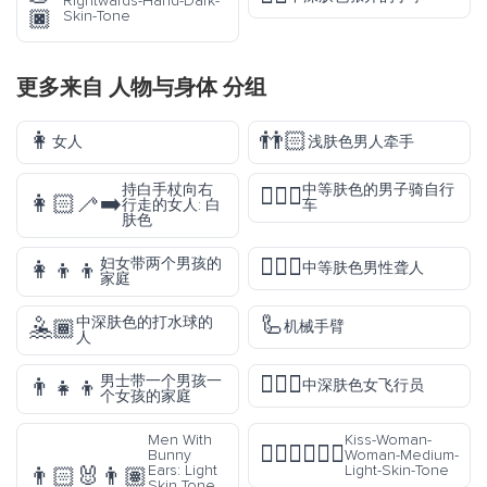
Rightwards-Hand-Dark-
🏿
Skin-Tone
更多来自
人物与身体
分组
👩
👬🏻
女人
浅肤色男人牵手
持白手杖向右
中等肤色的男子骑自行
🚴🏽‍♂️
👩🏻‍🦯‍➡️
行走的女人: 白
车
肤色
🧏🏽‍♂️
妇女带两个男孩的
👩‍👦‍👦
中等肤色男性聋人
家庭
🦾
中深肤色的打水球的
🤽🏾
机械手臂
人
👩🏾‍✈️
男士带一个男孩一
👨‍👧‍👦
中深肤色女飞行员
个女孩的家庭
Men With
Kiss-Woman-
👩🏼‍❤️‍💋‍👩🏼
Bunny
Woman-Medium-
Ears: Light
Light-Skin-Tone
👨🏻‍🐰‍👨🏽
Skin Tone,