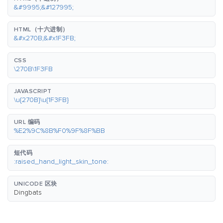
&#9995;&#127995;
HTML（十六进制）
&#x270B;&#x1F3FB;
CSS
\270B\1F3FB
JAVASCRIPT
\u{270B}\u{1F3FB}
URL 编码
%E2%9C%8B%F0%9F%8F%BB
短代码
:raised_hand_light_skin_tone:
UNICODE 区块
Dingbats