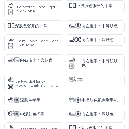
🫲
🖐🏼
中浅肤色张开的手掌
Leftwards-Hand-Light-
🏻
Skin-Tone
🖐🏿
🫷🏽
深肤色张开的手掌
向左推手：中等肤色
🫳
🫸🏿
向右推手：深肤色
Palm-Down-Hand-Light-
🏻
Skin-Tone
🫸🏻
🫸
向右推手：浅肤色
向右推手：中等浅肤
🏼
色
🫲
👋
挥手
Leftwards-Hand-
🏾
Medium-Dark-Skin-Tone
🤚🏿
🖖🏾
深肤色举手
中深肤色瓦肯举手礼
👋🏾
🫷🏿
中深肤色挥手
向左推手：深肤色
🫱
🖐🏾
中深肤色张开的手掌