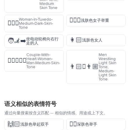
Medium
Skin Tone
🏋🏻‍♀️
Woman-In-Tuxedo-
浅肤色女子举重
🤵🏾‍♀️
Medium-Dark-Skin-
Tone
👩🏻
坐电动轮椅向右行
🧑‍🦼‍➡️
浅肤色女人
走的人
Couple-With-
Men
Heart-Woman-
Wrestling:
👩🏽‍❤️‍👨🏽
Man-Medium-Skin-
Light Skin
👨🏻‍🫯‍👨🏼
Tone
Tone,
Medium-
Light Skin
Tone
语义相似的表情符号
通过向量搜索按含义匹配 — 相似的情感、用途或上下文。
🙌🏻
✋🏿
浅肤色举起双手
深肤色举手