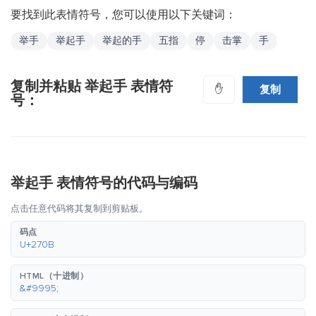
要找到此表情符号，您可以使用以下关键词：
举手
举起手
举起的手
五指
停
击掌
手
复制并粘贴 举起手 表情符
复制
✋
号：
举起手 表情符号的代码与编码
点击任意代码将其复制到剪贴板。
码点
U+270B
HTML（十进制）
&#9995;