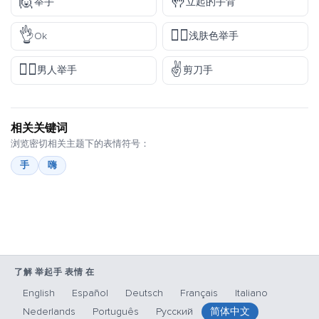
🙋
🤚
举手
立起的手背
👌
✋🏻
Ok
浅肤色举手
🙋‍♂️
✌️
男人举手
剪刀手
相关关键词
浏览密切相关主题下的表情符号：
手
嗨
了解 举起手 表情 在
English
Español
Deutsch
Français
Italiano
Nederlands
Português
Русский
简体中文