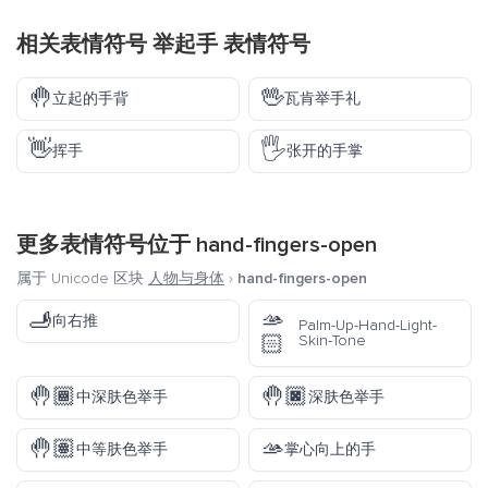
相关表情符号 举起手 表情符号
🤚
🖖
立起的手背
瓦肯举手礼
👋
🖐️
挥手
张开的手掌
更多表情符号位于
hand-fingers-open
属于 Unicode 区块
人物与身体
›
hand-fingers-open
🫸
🫴
向右推
Palm-Up-Hand-Light-
🏻
Skin-Tone
🤚🏾
🤚🏿
中深肤色举手
深肤色举手
🤚🏽
🫴
中等肤色举手
掌心向上的手