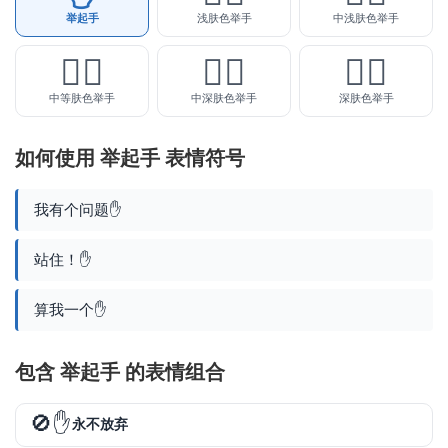
举起手
浅肤色举手
中浅肤色举手
✋🏽
✋🏾
✋🏿
中等肤色举手
中深肤色举手
深肤色举手
如何使用 举起手 表情符号
我有个问题✋
站住！✋
算我一个✋
包含 举起手 的表情组合
🚫✋
永不放弃