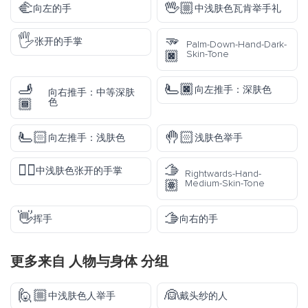
🫲
🖖🏼
向左的手
中浅肤色瓦肯举手礼
🖐️
🫳
张开的手掌
Palm-Down-Hand-Dark-
🏿
Skin-Tone
🫸
🫷🏿
向左推手：深肤色
向右推手：中等深肤
🏾
色
🫷🏻
🤚🏻
向左推手：浅肤色
浅肤色举手
🖐🏼
🫱
中浅肤色张开的手掌
Rightwards-Hand-
🏽
Medium-Skin-Tone
👋
🫱
挥手
向右的手
更多来自
人物与身体
分组
🙋🏼
👰
中浅肤色人举手
戴头纱的人