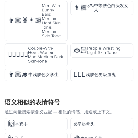
Men With
中等肤色白头发女
👩🏽‍🦳
Bunny
人
Ears:
Medium-
👨🏼‍🐰‍👨🏽
Light Skin
Tone,
Medium
Skin Tone
Couple-With-
People Wrestling:
🤼🏻
Heart-Woman-
Light Skin Tone
👩🏾‍❤️‍👨🏾
Man-Medium-Dark-
Skin-Tone
👩🏼‍🎓
🧛🏻‍♂️
中浅肤色女学生
浅肤色男吸血鬼
语义相似的表情符号
通过向量搜索按含义匹配 — 相似的情感、用途或上下文。
🙌
✊
举双手
举起拳头