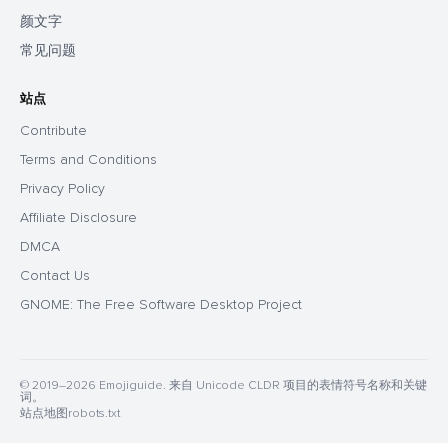
颜文字
常见问题
站点
Contribute
Terms and Conditions
Privacy Policy
Affiliate Disclosure
DMCA
Contact Us
GNOME: The Free Software Desktop Project
© 2019–2026 Emojiguide. 来自 Unicode CLDR 项目的表情符号名称和关键
词。
站点地图
robots.txt