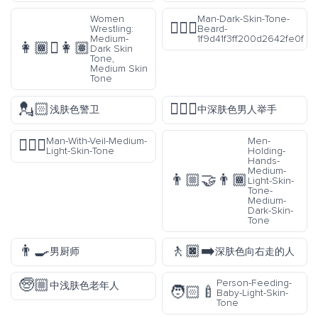
Women
Man-Dark-Skin-Tone-
🧔🏿‍♂️
Wrestling:
Beard-
Medium-
1f9d41f3ff200d2642fe0f
👩🏾‍🫯‍👩🏽
Dark Skin
Tone,
Medium Skin
Tone
💂🏻
🙋🏾‍♂️
浅肤色警卫
中深肤色男人举手
Man-With-Veil-Medium-
Men-
👰🏼‍♂️
Light-Skin-Tone
Holding-
Hands-
Medium-
👨🏼‍🤝‍👨🏾
Light-Skin-
Tone-
Medium-
Dark-Skin-
Tone
👨‍🍳
🚶🏿‍➡️
男厨师
深肤色向右走的人
🧓🏼
Person-Feeding-
中浅肤色老年人
🧑🏻‍🍼
Baby-Light-Skin-
Tone