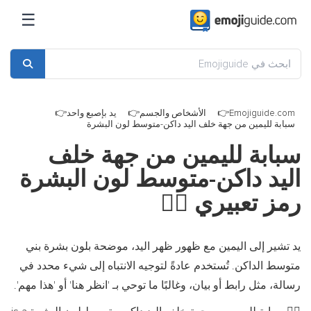
☰
Emojiguide.com
الأشخاص والجسم
يد بإصبع واحد
سبابة لليمين من جهة خلف اليد داكن-متوسط لون البشرة
سبابة لليمين من جهة خلف
اليد داكن-متوسط لون البشرة
رمز تعبيري
👉🏾
يد تشير إلى اليمين مع ظهور ظهر اليد، موضحة بلون بشرة بني
متوسط الداكن. تُستخدم عادةً لتوجيه الانتباه إلى شيء محدد في
رسالة، مثل رابط أو بيان، وغالبًا ما توحي بـ 'انظر هنا' أو 'هذا مهم'.