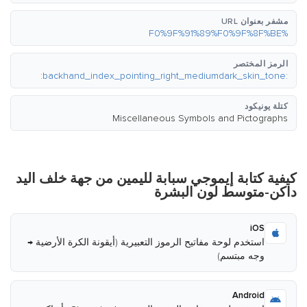
مشفر بعنوان URL
%F0%9F%91%89%F0%9F%8F%BE
الرمز المختصر
:backhand_index_pointing_right_mediumdark_skin_tone:
كتلة يونيكود
Miscellaneous Symbols and Pictographs
كيفية كتابة إيموجي سبابة لليمين من جهة خلف اليد
داكن-متوسط لون البشرة
iOS
استخدم لوحة مفاتيح الرموز التعبيرية (أيقونة الكرة الأرضية →
وجه مبتسم)
Android