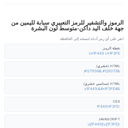
الرموز والتشفير للرمز التعبيري سبابة لليمين من
جهة خلف اليد داكن-متوسط لون البشرة
انقر على أي رمز أدناه لنسخه إلى الحافظة.
نقطة الرمز
U+1F449 U+1F3FE
HTML (عشري)
&#128073;&#127998;
HTML (سداسي عشري)
&#x1F449;&#x1F3FE;
CSS
\1F449\1F3FE
JAVASCRIPT
\u{1F449}\u{1F3FE}