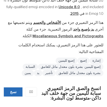
سبابة لليمين من جهة خلف اليد داكن-متوسط لون البشرة is a
👉🏾
fully-qualified emoji encoded in
Unicode 8.0
, and included
in Emoji 1.0 في
2015
.
هذا الرمز التعبيري جزء من
الأشخاص والجسم
ويتم تجميعها مع
أخرى
يد بإصبع واحد
الرموز التعبيرية. جزء من كتلة
Miscellaneous Symbols and Pictographs
الكتلة.
للعثور على هذا الرمز التعبيري، يمكنك استخدام الكلمات
المفتاحية التالية:
إشارة
إصبع
إصبع لليمين
إصبع لليمين: بشرة بلون معتدل مائل للغامق
السبابة
بشرة بلون معتدل مائل للغامق
تأشير
يد
يمين
انسخ والصق الرمز التعبيري
👉🏾
نسخ
سبابة لليمين من جهة خلف اليد
داكن-متوسط لون البشرة: