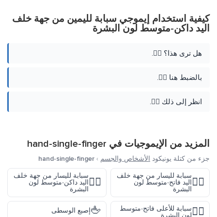
كيفية استخدام إيموجي سبابة لليمين من جهة خلف
اليد داكن-متوسط لون البشرة
هل ترى هذا؟ 👉🏾.
بالضبط هنا 👉🏾.
انظر إلى ذلك 👉🏾.
المزيد من الإيموجيات في
hand-single-finger
جزء من كتلة يونيكود
الأشخاص والجسم
›
hand-single-finger
سبابة لليسار من جهة خلف
سبابة لليسار من جهة خلف
👈🏾
👈🏼
اليد فاتح-متوسط لون
اليد داكن-متوسط لون
البشرة
البشرة
🖕
سبابة للأعلى فاتح-متوسط
☝🏼
إصبع الوسطى
لون البشرة