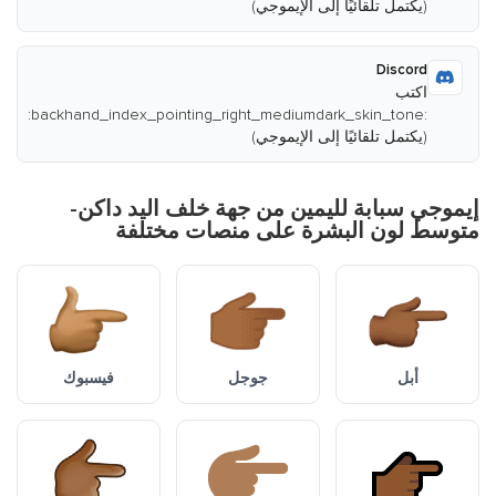
(يكتمل تلقائيًا إلى الإيموجي)
Discord
اكتب
:backhand_index_pointing_right_mediumdark_skin_tone:
(يكتمل تلقائيًا إلى الإيموجي)
إيموجي سبابة لليمين من جهة خلف اليد داكن-
متوسط لون البشرة على منصات مختلفة
أبل
جوجل
فيسبوك