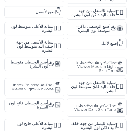
👇
سبابة للأسفل من جهة
👇🏿
إصبع لأسفل
خلف اليد داكن لون البشرة
أصبع الوسطى داكن-
سبابة للأعلى متوسط لون
☝🏽
🖕🏾
متوسط لون البشرة
البشرة
👆
سبابة للأسفل من جهة
إصبع لأعلى
👇🏽
خلف اليد متوسط لون
البشرة
🫵
أصبع الوسطى متوسط
Index-Pointing-At-The-
🖕🏽
لون البشرة
Viewer-Medium-Light-
🏼
Skin-Tone
🫵
سبابة للأسفل من جهة
Index-Pointing-At-The-
👇🏼
خلف اليد فاتح-متوسط لون
🏻
Viewer-Light-Skin-Tone
البشرة
🫵
أصبع الوسطى فاتح لون
🖕🏻
Index-Pointing-At-The-
البشرة
🏿
Viewer-Dark-Skin-Tone
سبابة لليسار من جهة خلف
سبابة للأعلى فاتح لون
☝🏻
👈🏿
اليد داكن لون البشرة
البشرة