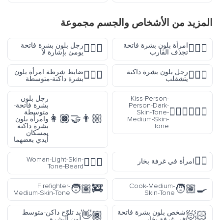
المزيد من
الأشخاص والجسم
مجموعة
امرأة بلون بشرة فاتحة
رجل بلون بشرة فاتحة
🙅🏻‍♂️
🚣🏻‍♀️
تجذف القارب
يومئ بإشارة لا
رجل بلون بشرة داكنة
ضابط شرطة امرأة بلون
👮🏾‍♀️
🤸🏿‍♂️
يتشقلب
بشرة داكنة-متوسطة
Kiss-Person-
رجل بلون
Person-Dark-
بشرة فاتحة-
🧑🏿‍❤️‍💋‍🧑🏽
Skin-Tone-
متوسطة
👩🏿‍🤝‍👨🏼
Medium-Skin-
وامرأة بلون
Tone
بشرة داكنة
يمسكان
أيدي بعضهما
🧖‍♀️
Woman-Light-Skin-
🧔🏻‍♀️
امرأة في غرفة بخار
Tone-Beard
Firefighter-
Cook-Medium-
🧑🏽‍🚒
🧑🏽‍🍳
Medium-Skin-Tone
Skin-Tone
شخص بلون بشرة فاتحة
يد تلوّح داكن-متوسط
👋🏾
🧖🏻
في غرفة بخار
لون البشرة