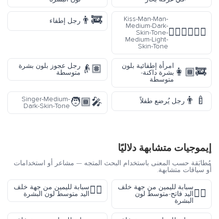
👨‍🚒
Kiss-Man-Man-
رجل إطفاء
Medium-Dark-
👨🏾‍❤️‍💋‍👨🏼
Skin-Tone-
Medium-Light-
Skin-Tone
امرأة إطفائية بلون
رجل عجوز بلون بشرة
👴🏽
👩🏾‍🚒
بشرة داكنة-
متوسطة
متوسطة
👨‍🍼
Singer-Medium-
🧑🏾‍🎤
رجل يُرضع طفلاً
Dark-Skin-Tone
إيموجيات متشابهة دلاليًا
مُطابَقة حسب المعنى باستخدام البحث المتجه — مشاعر أو استخدامات
أو سياقات متشابهة.
سبابة لليمين من جهة خلف
سبابة لليمين من جهة خلف
👉🏽
👉🏼
اليد فاتح-متوسط لون
اليد متوسط لون البشرة
البشرة