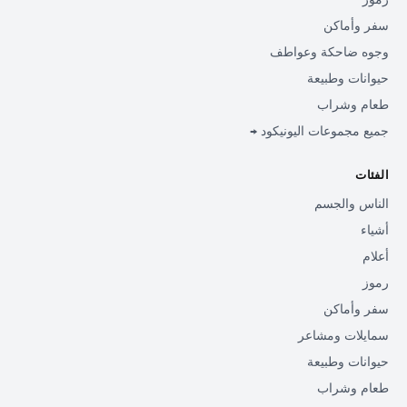
سفر وأماكن
وجوه ضاحكة وعواطف
حيوانات وطبيعة
طعام وشراب
جميع مجموعات اليونيكود →
الفئات
الناس والجسم
أشياء
أعلام
رموز
سفر وأماكن
سمايلات ومشاعر
حيوانات وطبيعة
طعام وشراب