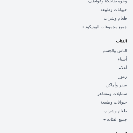
وجوه ضاحكة وعواطف
حيوانات وطبيعة
طعام وشراب
جميع مجموعات اليونيكود →
الفئات
الناس والجسم
أشياء
أعلام
رموز
سفر وأماكن
سمايلات ومشاعر
حيوانات وطبيعة
طعام وشراب
جميع الفئات →