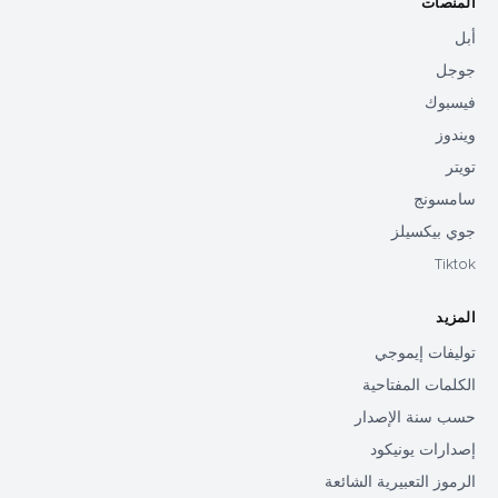
المنصات
أبل
جوجل
فيسبوك
ويندوز
تويتر
سامسونج
جوي بيكسيلز
Tiktok
المزيد
توليفات إيموجي
الكلمات المفتاحية
حسب سنة الإصدار
إصدارات يونيكود
الرموز التعبيرية الشائعة