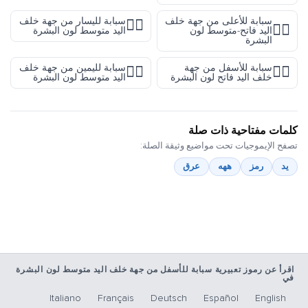
سبابة للأعلى من جهة خلف
سبابة لليسار من جهة خلف
👈🏽
👆🏼
اليد فاتح-متوسط لون
اليد متوسط لون البشرة
البشرة
سبابة للأسفل من جهة
سبابة لليمين من جهة خلف
👉🏽
👇🏻
خلف اليد فاتح لون البشرة
اليد متوسط لون البشرة
كلمات مفتاحية ذات صلة
تصفح الإيموجيات تحت مواضيع وثيقة الصلة:
يد
رمز
ههه
عرق
اقرأ عن رموز تعبيرية سبابة للأسفل من جهة خلف اليد متوسط لون البشرة
في
Italiano
Français
Deutsch
Español
English