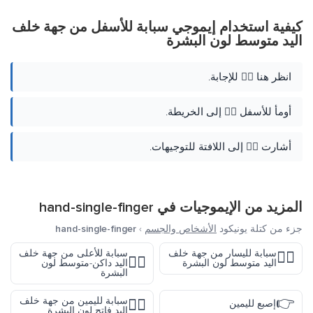
كيفية استخدام إيموجي سبابة للأسفل من جهة خلف
اليد متوسط لون البشرة
انظر هنا 👇🏽 للإجابة.
أومأ للأسفل 👇🏽 إلى الخريطة.
أشارت 👇🏽 إلى اللافتة للتوجيهات.
المزيد من الإيموجيات في
hand-single-finger
جزء من كتلة يونيكود
الأشخاص والجسم
›
hand-single-finger
سبابة لليسار من جهة خلف
سبابة للأعلى من جهة خلف
👈🏽
👆🏾
اليد متوسط لون البشرة
اليد داكن-متوسط لون
البشرة
👉
سبابة لليمين من جهة خلف
👉🏻
إصبع لليمين
اليد فاتح لون البشرة