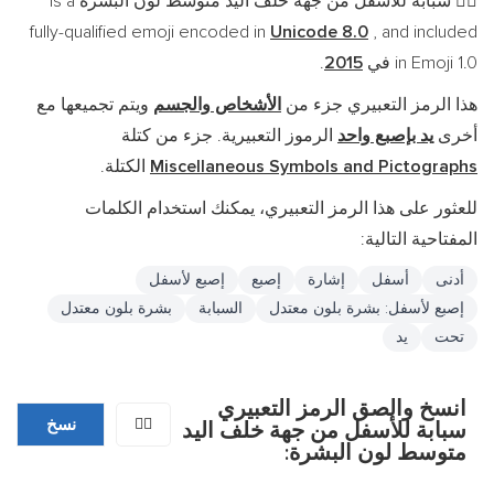
سبابة للأسفل من جهة خلف اليد متوسط لون البشرة is a
👇🏽
fully-qualified emoji encoded in
Unicode 8.0
, and included
in Emoji 1.0 في
2015
.
هذا الرمز التعبيري جزء من
الأشخاص والجسم
ويتم تجميعها مع
أخرى
يد بإصبع واحد
الرموز التعبيرية. جزء من كتلة
Miscellaneous Symbols and Pictographs
الكتلة.
للعثور على هذا الرمز التعبيري، يمكنك استخدام الكلمات
المفتاحية التالية:
أدنى
أسفل
إشارة
إصبع
إصبع لأسفل
إصبع لأسفل: بشرة بلون معتدل
السبابة
بشرة بلون معتدل
تحت
يد
انسخ والصق الرمز التعبيري
👇🏽
نسخ
سبابة للأسفل من جهة خلف اليد
متوسط لون البشرة: