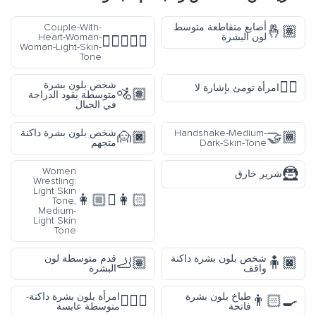
أصابع متقاطعة متوسط
Couple-With-
🤞🏽
لون البشرة
Heart-Woman-
👩🏻‍❤️‍👩🏻
Woman-Light-Skin-
Tone
🙅‍♀️
شخص بلون بشرة
امرأة تومئ بإشارة لا
🚵🏽
متوسطة يقود الدراجة
في الجبال
Handshake-Medium-
شخص بلون بشرة داكنة
🙍🏿
🤝🏾
Dark-Skin-Tone
متجهم
🦹
Women
شرير خارق
Wrestling:
Light Skin
👩🏻‍🫯‍👩🏼
Tone,
Medium-
Light Skin
Tone
شخص بلون بشرة داكنة
قدم متوسطة لون
🦶🏽
🧍🏿
واقف
البشرة
طباخ بلون بشرة
امرأة بلون بشرة داكنة-
🙎🏾‍♀️
👨🏻‍🍳
فاتحة
متوسطة عابسة