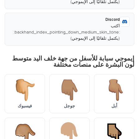
(يكتمل تلقائيًا إلى الإيموجي)
Discord
اكتب
:backhand_index_pointing_down_medium_skin_tone:
(يكتمل تلقائيًا إلى الإيموجي)
إيموجي سبابة للأسفل من جهة خلف اليد متوسط
لون البشرة على منصات مختلفة
أبل
جوجل
فيسبوك