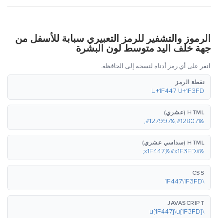
الرموز والتشفير للرمز التعبيري سبابة للأسفل من
جهة خلف اليد متوسط لون البشرة
انقر على أي رمز أدناه لنسخه إلى الحافظة.
نقطة الرمز
U+1F447 U+1F3FD
HTML (عشري)
&#128071;&#127997;
HTML (سداسي عشري)
&#x1F447;&#x1F3FD;
CSS
\1F447\1F3FD
JAVASCRIPT
\u{1F447}\u{1F3FD}