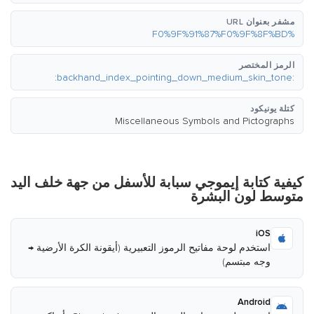
مشفر بعنوان URL
%F0%9F%91%87%F0%9F%8F%BD
الرمز المختصر
:backhand_index_pointing_down_medium_skin_tone:
كتلة يونيكود
Miscellaneous Symbols and Pictographs
كيفية كتابة إيموجي سبابة للأسفل من جهة خلف اليد
متوسط لون البشرة
iOS
استخدم لوحة مفاتيح الرموز التعبيرية (أيقونة الكرة الأرضية →
وجه مبتسم)
Android