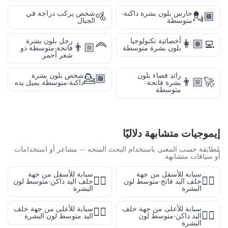
حارس بلون بشرة داكنة-
شخص يركب دراجة في
🚵
💂🏾
متوسطة
الجبال
أخصائية تكنولوجيا
رجل بلون بشرة
👩🏽‍💻
👨🏼‍🦰
بلون بشرة متوسطة
فاتحة-متوسطة ذو
شعر أحمر
رائد فضاء بلون
شخص بلون بشرة
💁🏾
👨🏼‍🚀
بشرة فاتحة-
داكنة-متوسطة يميل يده
متوسطة
إيموجيات متشابهة دلاليًا
مُطابَقة حسب المعنى باستخدام البحث المتجه — مشاعر أو استخدامات
أو سياقات متشابهة.
سبابة للأسفل من جهة
سبابة للأسفل من جهة
👇🏾
👇🏼
خلف اليد فاتح-متوسط لون
خلف اليد داكن-متوسط لون
البشرة
البشرة
سبابة للأعلى من جهة خلف
سبابة للأعلى من جهة خلف
👆🏽
👆🏾
اليد داكن-متوسط لون
اليد متوسط لون البشرة
البشرة