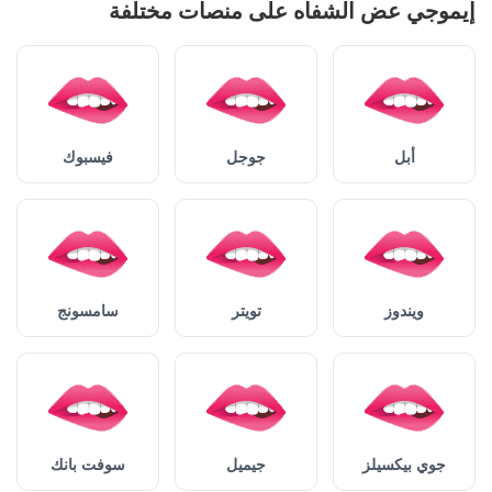
إيموجي عض الشفاه على منصات مختلفة
أبل
جوجل
فيسبوك
ويندوز
تويتر
سامسونج
جوي بيكسيلز
جيميل
سوفت بانك