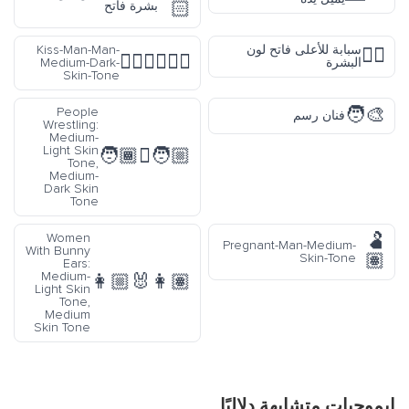
🏻
بشرة فاتح
سبابة للأعلى فاتح لون
Kiss-Man-Man-
☝🏻
👨🏾‍❤️‍💋‍👨🏾
البشرة
Medium-Dark-
Skin-Tone
🧑‍🎨
People
فنان رسم
Wrestling:
Medium-
Light Skin
🧑🏼‍🫯‍🧑🏾
Tone,
Medium-
Dark Skin
Tone
🫃
Women
Pregnant-Man-Medium-
With Bunny
🏽
Skin-Tone
Ears:
Medium-
👩🏼‍🐰‍👩🏽
Light Skin
Tone,
Medium
Skin Tone
إيموجيات متشابهة دلاليًا