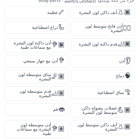
جزء من كتلة يونيكود
الأشخاص والجسم
›
body-parts
🦴
👃🏿
أنف داكن لون البشرة
عظمة
🦾
أذن فاتح-متوسط لون
👂🏼
ذراع اصطناعية
البشرة
🦶🏿
أذن داكنة لون البشرة
🦻🏿
قدم داكنة لون البشرة
مع سماعات طبية
🦻
👂
أذن
أذن مع جهاز سمعي
🧠
ساق متوسطة لون
🦵🏽
دماغ
البشرة
🦿
قدم متوسطة لون
🦶🏽
ساق اصطناعية
البشرة
👄
عضلات مفتولة داكن-
💪🏾
فم
متوسط لون البشرة
أنف داكن-متوسط لون
أذن متوسطة لون
👃🏾
🦻🏽
البشرة
البشرة مع سماعات
طبية