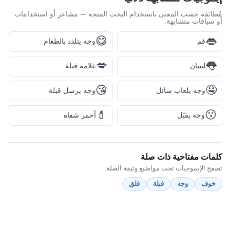
مُطابَقة حسب المعنى باستخدام البحث المتجه — مشاعر أو استخدامات
أو سياقات متشابهة.
😋
👄
فم
وجه يتلذذ بالطعام
💋
👅
لسان
علامة قبلة
😘
🤤
وجه بلعاب سائل
وجه يرسل قبلة
💄
😗
وجه يقبّل
أحمر شفاه
كلمات مفتاحية ذات صلة
تصفح الإيموجيات تحت مواضيع وثيقة الصلة:
خوف
وجه
قبلة
قلق