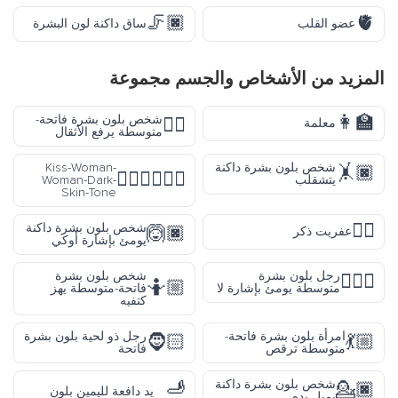
🦵🏿
🫀
عضو القلب
ساق داكنة لون البشرة
المزيد من
الأشخاص والجسم
مجموعة
👩‍🏫
شخص بلون بشرة فاتحة-
🏋🏼
معلمة
متوسطة يرفع الأثقال
شخص بلون بشرة داكنة
Kiss-Woman-
🤸🏿
👩🏿‍❤️‍💋‍👩🏿
يتشقلب
Woman-Dark-
Skin-Tone
🧞‍♂️
شخص بلون بشرة داكنة
🙆🏿
عفريت ذكر
يومئ بإشارة أوكي
رجل بلون بشرة
شخص بلون بشرة
🙅🏽‍♂️
🤷🏼
متوسطة يومئ بإشارة لا
فاتحة-متوسطة يهز
كتفيه
امرأة بلون بشرة فاتحة-
رجل ذو لحية بلون بشرة
🧔🏻
💃🏼
متوسطة ترقص
فاتحة
🫸
شخص بلون بشرة داكنة
💁🏿
يد دافعة لليمين بلون
يميل يده