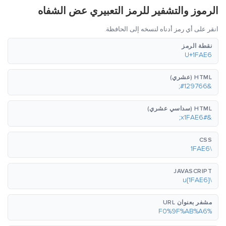
الرموز والتشفير للرمز التعبيري عض الشفاه
انقر على أي رمز أدناه لنسخه إلى الحافظة.
نقطة الرمز
U+1FAE6
HTML (عشري)
&#129766;
HTML (سداسي عشري)
&#x1FAE6;
CSS
\1FAE6
JAVASCRIPT
\u{1FAE6}
مشفر بعنوان URL
%F0%9F%AB%A6