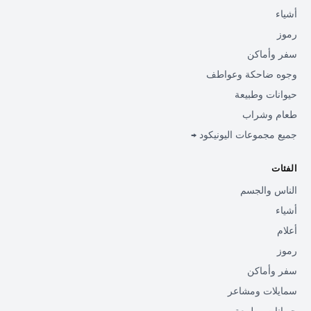
أشياء
رموز
سفر وأماكن
وجوه ضاحكة وعواطف
حيوانات وطبيعة
طعام وشراب
جميع مجموعات اليونيكود →
الفئات
الناس والجسم
أشياء
أعلام
رموز
سفر وأماكن
سمايلات ومشاعر