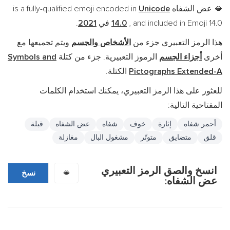
عض الشفاه is a fully-qualified emoji encoded in
Unicode
🫦
, and included in Emoji 14.0 في
14.0
2021
.
هذا الرمز التعبيري جزء من
الأشخاص والجسم
ويتم تجميعها مع
أخرى
أجزاء الجسم
الرموز التعبيرية. جزء من كتلة
Symbols and
Pictographs Extended-A
الكتلة.
للعثور على هذا الرمز التعبيري، يمكنك استخدام الكلمات
المفتاحية التالية:
أحمر شفاه
إثارة
خوف
شفاه
عض الشفاه
قبلة
قلق
متضايق
متوتّر
مشغول البال
مغازلة
انسخ والصق الرمز التعبيري
🫦
نسخ
عض الشفاه: