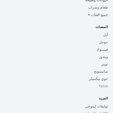
حيوانات وطبيعة
طعام وشراب
جميع الفئات →
المنصات
أبل
جوجل
فيسبوك
ويندوز
تويتر
سامسونج
جوي بيكسيلز
Tiktok
المزيد
توليفات إيموجي