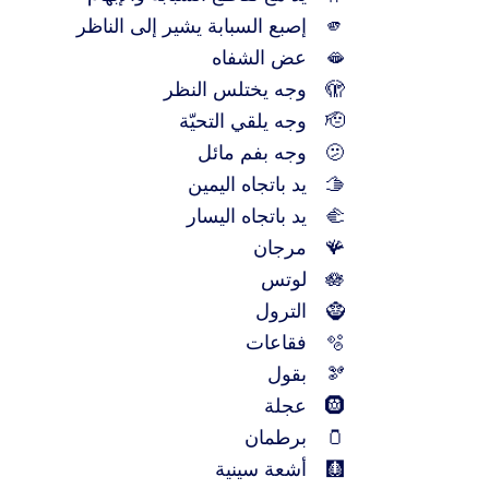
🫵
إصبع السبابة يشير إلى الناظر
🫦
عض الشفاه
🫣
وجه يختلس النظر
🫡
وجه يلقي التحيّة
🫤
وجه بفم مائل
🫱
يد باتجاه اليمين
🫲
يد باتجاه اليسار
🪸
مرجان
🪷
لوتس
🧌
الترول
🫧
فقاعات
🫘
بقول
🛞
عجلة
🫙
برطمان
🩻
أشعة سينية