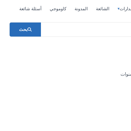
دارات
الشائعة
المدونة
كاوموجي
أسئلة شائعة
▾
بحث