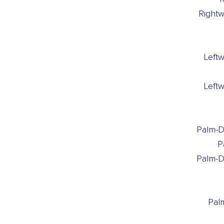
Right
Left
Left
Palm-D
P
Palm-D
Pal