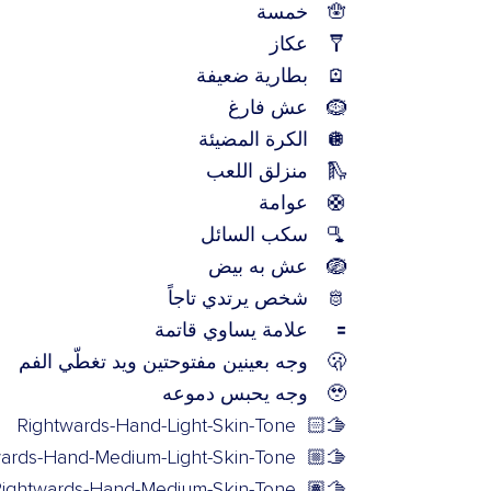
🪬
خمسة
🩼
عكاز
🪫
بطارية ضعيفة
🪹
عش فارغ
🪩
الكرة المضيئة
🛝
منزلق اللعب
🛟
عوامة
🫗
سكب السائل
🪺
عش به بيض
🫅
شخص يرتدي تاجاً
🟰
علامة يساوي قاتمة
🫢
وجه بعينين مفتوحتين ويد تغطّي الفم
🥹
وجه يحبس دموعه
Rightwards-Hand-Light-Skin-Tone
🫱🏻
ards-Hand-Medium-Light-Skin-Tone
🫱🏼
ightwards-Hand-Medium-Skin-Tone
🫱🏽