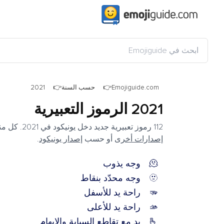
Emojiguide.com
حسب السنة
2021
2021 الرموز التعبيرية
112 رموز تعبيرية جديد دخل يونيكود في 2021. كل منها مدرج أدناه مع معناه ونقطة الرمز والعرض الخاص بالمنصة. تصفح سنوات
إصدارات أخرى
أو حسب
إصدار يونيكود
.
🫠
وجه يذوب
🫥
وجه محدّد بنقاط
🫳
راحة يد للأسفل
🫴
راحة يد للأعلى
🫰
يد مع تقاطع السبابة والإبهام