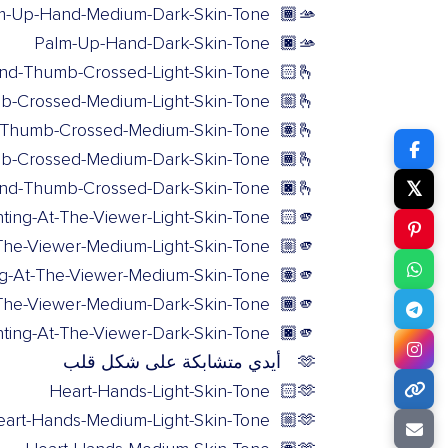
m-Up-Hand-Medium-Dark-Skin-Tone
🫴🏾
Palm-Up-Hand-Dark-Skin-Tone
🫴🏿
And-Thumb-Crossed-Light-Skin-Tone
🫰🏻
b-Crossed-Medium-Light-Skin-Tone
🫰🏼
d-Thumb-Crossed-Medium-Skin-Tone
🫰🏽
mb-Crossed-Medium-Dark-Skin-Tone
🫰🏾
And-Thumb-Crossed-Dark-Skin-Tone
🫰🏿
𝕏
nting-At-The-Viewer-Light-Skin-Tone
🫵🏻
-The-Viewer-Medium-Light-Skin-Tone
🫵🏼
ng-At-The-Viewer-Medium-Skin-Tone
🫵🏽
-The-Viewer-Medium-Dark-Skin-Tone
🫵🏾
nting-At-The-Viewer-Dark-Skin-Tone
🫵🏿
🫶
أيدي متشابكة على شكل قلب
Heart-Hands-Light-Skin-Tone
🫶🏻
art-Hands-Medium-Light-Skin-Tone
🫶🏼