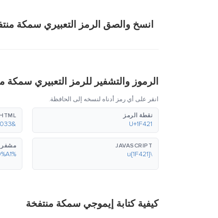
انسخ والصق الرمز التعبيري سمكة منتف
الرموز والتشفير للرمز التعبيري سمكة م
انقر على أي رمز أدناه لنسخه إلى الحافظة.
نقطة الرمز
HTML (عشري)
&#128033;
U+1F421
JAVASCRIPT
مشفر بع
%F0%9F%90%A1
\u{1F421}
كيفية كتابة إيموجي سمكة منتفخة