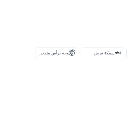
🤯
🦈
سمكة قرش
وجه برأس منفجر