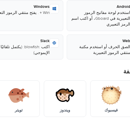
Windows
Androi
ستخدم لوحة مفاتيح الرموز
Win + . يفتح منتقي الرموز التعبيرية
التعبيرية في Gboard، أو اكتب اسم
لرمز التعبيري
Slack
We
لصق الحرف أو استخدم مكتبة
اكتب :blowfish: (يكتمل تلقائ
نتقي الرموز التعبيرية
الإيموجي)
فة
فيسبوك
ويندوز
تويتر