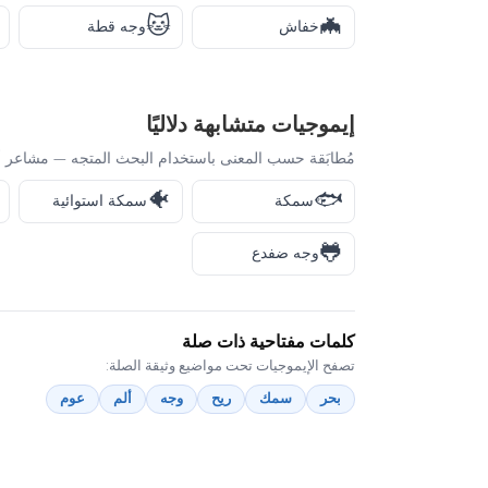
🐱
🦇
خفاش
وجه قطة
إيموجيات متشابهة دلاليًا
مُطابَقة حسب المعنى باستخدام البحث المتجه — مشاعر أ
🐠
🐟
سمكة
سمكة استوائية
🐸
وجه ضفدع
كلمات مفتاحية ذات صلة
تصفح الإيموجيات تحت مواضيع وثيقة الصلة:
بحر
سمك
ريح
وجه
ألم
عوم