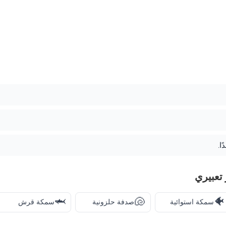
ا.
تعبيري
🦈
🐚
🐠
سمكة استوائية
صدفة حلزونية
سمكة قرش