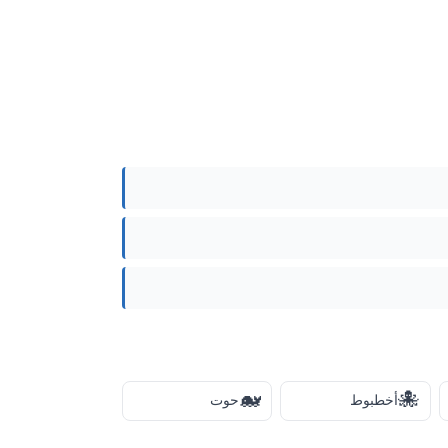
🐋
🐙
أخطبوط
حوت