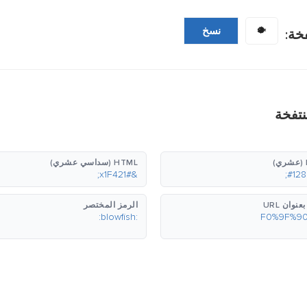
🐡
نسخ
خة:
نتفخة
HTML (سداسي عشري)
&#x1F421;
نوان URL
الرمز المختصر
:blowfish: