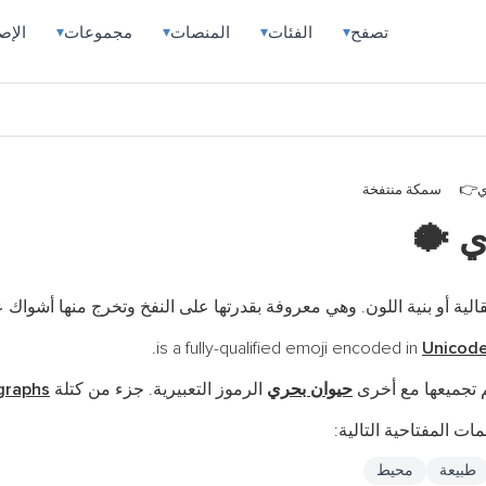
تصفح
الفئات
المنصات
مجموعات
الإص
▾
▾
▾
▾
ي
سمكة منتفخة
ري
🐡
لية أو بنية اللون. وهي معروفة بقدرتها على النفخ وتخرج منها أشواك ع
Unicode
 تجميعها مع أخرى
حيوان بحري
الرموز التعبيرية. جزء من كتلة
graphs
ات المفتاحية التالية:
طبيعة
محيط