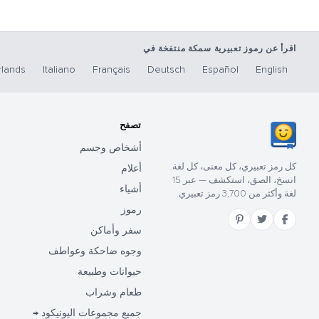
اقرأ عن رموز تعبيرية سمكة منتفخة في
lands
Italiano
Français
Deutsch
Español
English
تصفح
أشخاص وجسم
كل رمز تعبيري، كل معنى، كل لغة.
أعلام
انسخ، الصق، استكشف — عبر 15
أشياء
لغة وأكثر من 3,700 رمز تعبيري.
رموز
سفر وأماكن
وجوه ضاحكة وعواطف
حيوانات وطبيعة
طعام وشراب
جميع مجموعات اليونيكود →