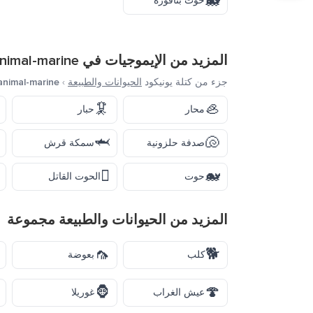
🐳
حوت بنافورة
المزيد من الإيموجيات في
nimal-marine
جزء من كتلة يونيكود
الحيوانات والطبيعة
›
animal-marine
🦑
🦪
محار
حبار
🦈
🐚
صدفة حلزونية
سمكة قرش
🫍
🐋
حوت
الحوت القاتل
المزيد من
الحيوانات والطبيعة
مجموعة
🦟
🐕
كلب
بعوضة
🦍
🍄
عيش الغراب
غوريلا