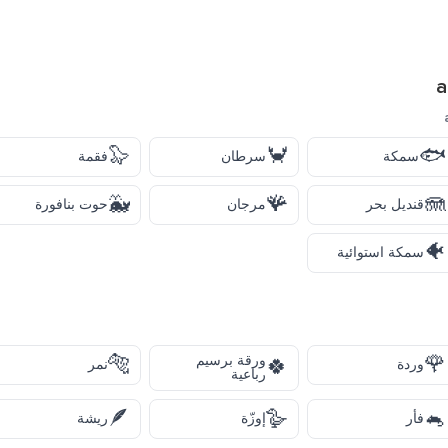
a
🦭
🦀
🐟
سمكة
سرطان
فقمة
🐳
🪸
🪼
قنديل بحر
مرجان
حوت بنافورة
🐠
سمكة استوائية
🐅
🌹
ورقة برسيم
🍀
وردة
نمر
رباعية
🪶
🪿
🐁
فأر
إوزّة
ريشة