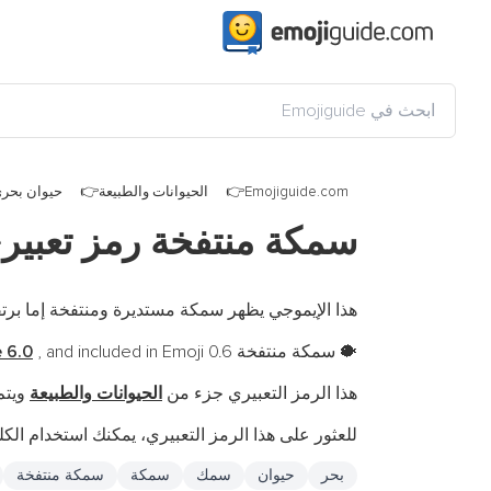
Emojiguide.com
الحيوانات والطبيعة
حيوان بحر
سمكة منتفخة رمز تعبي
هذا الإيموجي يظهر سمكة مستديرة ومنتفخة إما برتقا
سمكة منتفخة is a fully-qualified emoji encoded in
, and included in Emoji 0.6.
 6.0
🐡
هذا الرمز التعبيري جزء من
الحيوانات والطبيعة
ويتم
للعثور على هذا الرمز التعبيري، يمكنك استخدام الكلم
بحر
حيوان
سمك
سمكة
سمكة منتفخة