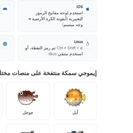
d
iOS
استخدم لوحة مفاتيح الرموز
ا
التعبيرية (أيقونة الكرة الأرضية →
وجه مبتسم)
ا
b
Linux
Ctrl + Shift + e ثم رمز النقطة، أو
ا
استخدم منتقي IBus
م
إيموجي سمكة منتفخة على منصات مختل
أبل
جوجل