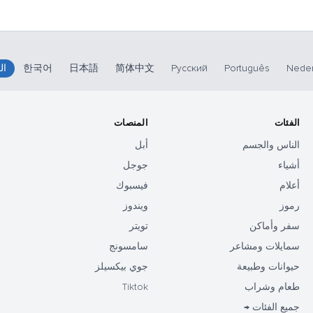
Neder
Português
Русский
简体中文
日本語
한국어
ال
الفئات
المنصات
الناس والجسم
أبل
أشياء
جوجل
أعلام
فيسبوك
رموز
ويندوز
سفر وأماكن
تويتر
سمايلات ومشاعر
سامسونج
حيوانات وطبيعة
جوي بيكسيلز
طعام وشراب
Tiktok
جميع الفئات →