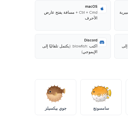
macOS
Ctrl + Cmd + مسافة يفتح عارض
الأحرف
Discord
يًا إلى
اكتب :blowfish: (يكتمل تلقائيًا إلى
الإيموجي)
سامسونج
جوي بيكسيلز