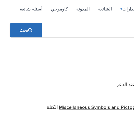
دارات
الشائعة
المدونة
كاوموجي
أسئلة شائعة
▾
بحث
ند الذعر.
Miscellaneous Symbols and Picto
الكتلة.