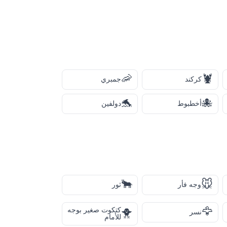
🦐
🦞
كركند
جمبري
🐬
🐙
أخطبوط
دولفين
🐂
🐭
وجه فأر
ثور
🦅
كتكوت صغير بوجه
🐥
نسر
للأمام