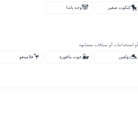
🐼
🐤
كتكوت صغير
وجه باندا
و استخدامات أو سياقات متشابهة.
🦩
🐳
🐬
دولفين
حوت بنافورة
فلامينغو