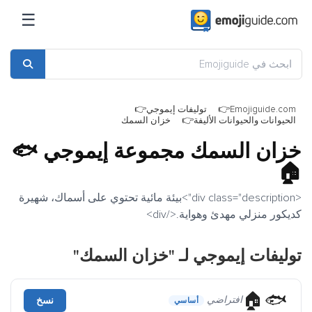
☰
Emojiguide.com
توليفات إيموجي
الحيوانات والحيوانات الأليفة
خزان السمك
خزان السمك مجموعة إيموجي
🐟
🏠
<div class="description">بيئة مائية تحتوي على أسماك، شهيرة
كديكور منزلي مهدئ وهواية.</div>
توليفات إيموجي لـ "خزان السمك"
🐟🏠
افتراضي
نسخ
أساسي