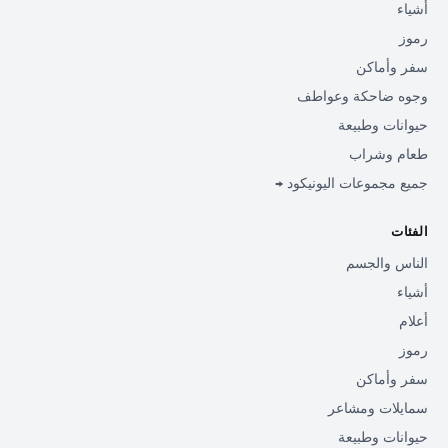
أشياء
رموز
سفر وأماكن
وجوه ضاحكة وعواطف
حيوانات وطبيعة
طعام وشراب
جميع مجموعات اليونيكود →
الفئات
الناس والجسم
أشياء
أعلام
رموز
سفر وأماكن
سمايلات ومشاعر
حيوانات وطبيعة