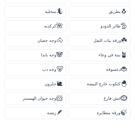
🦎
🐧
بطريق
سحلية
🌺
🦤
طائر الدودو
كركديه
🐴
☘️
ورقة نبات النفل
وجه حصان
🐼
🪴
نبتة في وعاء
وجه باندا
🐻
🐞
دعسوقة
وجه دب
🐌
🐣
كتكوت خارج البيضة
حلزون
🐹
🪹
عش فارغ
وجه حيوان الهمستر
🪶
🍃
ورقة متطايرة
ريشة