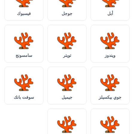
أبل
جوجل
فيسبوك
ويندوز
تويتر
سامسونج
جوي بيكسيلز
جيميل
سوفت بانك