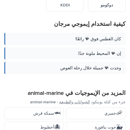
دوكومو
KDDI
كيفية استخدام إيموجي مرجان
كان الغطس فوق 🪸 رائعًا!
إن 🪸 المحيط ملونة جدًا.
وجدت 🪸 جميلة خلال رحلة الغوص.
المزيد من الإيموجيات في
animal-marine
جزء من كتلة يونيكود
الحيوانات والطبيعة
›
animal-marine
🦈
🦐
جمبري
سمكة قرش
🐙
🐳
حوت بنافورة
أخطبوط