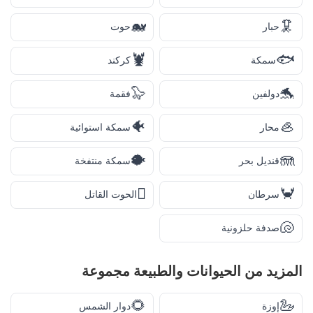
🐋
🦑
حبار
حوت
🦞
🐟
سمكة
كركند
🦭
🐬
دولفين
فقمة
🐠
🦪
محار
سمكة استوائية
🐡
🪼
قنديل بحر
سمكة منتفخة
🫍
🦀
سرطان
الحوت القاتل
🐚
صدفة حلزونية
المزيد من
الحيوانات والطبيعة
مجموعة
🌻
🦢
إوزة
دوار الشمس