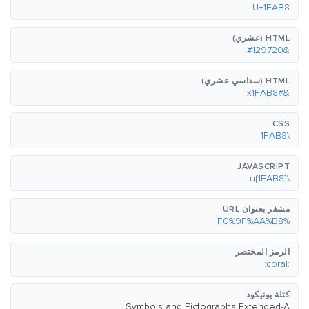
U+1FAB8
HTML (عشري)
&#129720;
HTML (سداسي عشري)
&#x1FAB8;
CSS
\1FAB8
JAVASCRIPT
\u{1FAB8}
مشفر بعنوان URL
%F0%9F%AA%B8
الرمز المختصر
:coral:
كتلة يونيكود
Symbols and Pictographs Extended-A