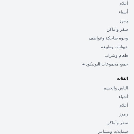
أعلام
أشياء
رموز
سفر وأماكن
وجوه ضاحكة وعواطف
حيوانات وطبيعة
طعام وشراب
جميع مجموعات اليونيكود →
الفئات
الناس والجسم
أشياء
أعلام
رموز
سفر وأماكن
سمايلات ومشاعر