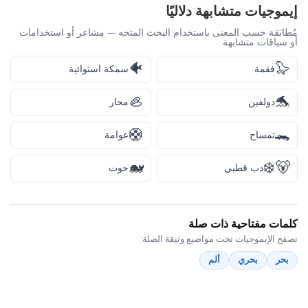
إيموجيات متشابهة دلاليًا
مُطابَقة حسب المعنى باستخدام البحث المتجه — مشاعر أو استخدامات
أو سياقات متشابهة.
🐠
🦭
فقمة
سمكة استوائية
🦪
🐬
دولفين
محار
🛟
🐊
تمساح
عوامة
🐋
🐻‍❄️
دب قطبي
حوت
كلمات مفتاحية ذات صلة
تصفح الإيموجيات تحت مواضيع وثيقة الصلة:
بحر
بحري
ألم