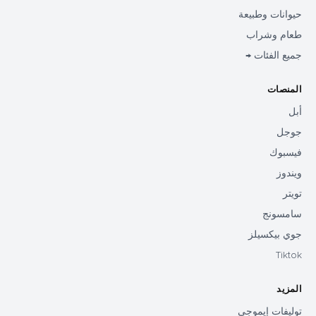
حيوانات وطبيعة
طعام وشراب
جميع الفئات →
المنصات
أبل
جوجل
فيسبوك
ويندوز
تويتر
سامسونج
جوي بيكسيلز
Tiktok
المزيد
توليفات إيموجي