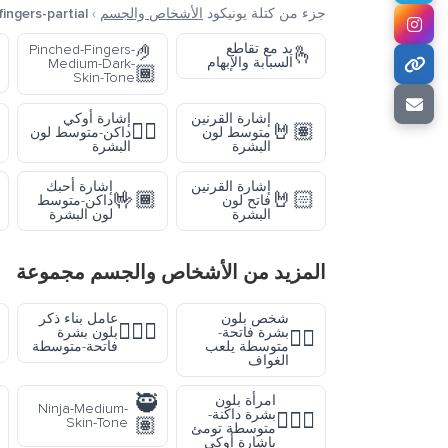
جزء من كتلة يونيكود
الأشخاص والجسم
›
ingers-partial
🤌
يد مع تقاطع
Pinched-Fingers-
🫰
السبابة والإبهام
Medium-Dark-
🏾
Skin-Tone
إشارة القرنين
إشارة أوكي
👌🏾
🤘🏽
متوسط لون
داكن-متوسط لون
البشرة
البشرة
إشارة القرنين
إشارة أحبك
🤟🏾
🤘🏻
فاتح لون
داكن-متوسط
البشرة
لون البشرة
المزيد من
الأشخاص والجسم
مجموعة
شخص بلون
عامل بناء ذكر
👷🏼‍♂️
بشرة فاتحة-
بلون بشرة
🏌🏼
متوسطة يلعب
فاتحة-متوسطة
الغواف
🥷
امرأة بلون
Ninja-Medium-
بشرة داكنة-
🙆🏾‍♀️
🏽
Skin-Tone
متوسطة تومئ
بإشارة أوكي