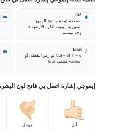
d
iOS
استخدم لوحة مفاتيح الرموز
ا
التعبيرية (أيقونة الكرة الأرضية →
وجه مبتسم)
ا
b
Linux
Ctrl + Shift + e ثم رمز النقطة، أو
ا
استخدم منتقي IBus
م
إيموجي إشارة اتصل بي فاتح لون البشر
أبل
جوجل