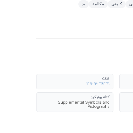
لي
كلمني
مكالمة
يد
CSS
\1F919\1F3FB
كتلة يونيكود
Supplemental Symbols and
Pictographs