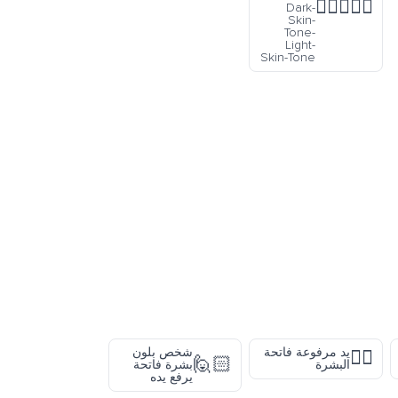
👨🏿‍❤️‍👨🏻
Dark-
Skin-
Tone-
Light-
Skin-Tone
يد مرفوعة فاتحة
شخص بلون
✋🏻
🙋🏻
البشرة
بشرة فاتحة
يرفع يده