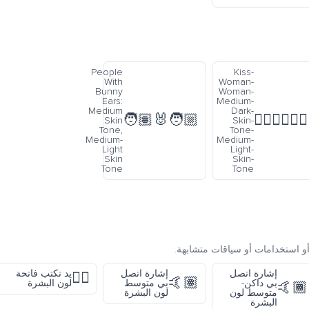
People
Kiss-
With
Woman-
Bunny
Woman-
Ears:
Medium-
Medium
Dark-
🧑🏽‍🐰‍🧑🏼
👩🏾‍❤️‍💋‍👩🏼
Skin
Skin-
Tone,
Tone-
Medium-
Medium-
Light
Light-
Skin
Skin-
Tone
Tone
و استخدامات أو سياقات متشابهة.
إشارة اتصل
إشارة اتصل
يد تكتب فاتحة
✍🏻
🤙🏽
بي داكن-
بي متوسط
لون البشرة
🤙🏾
متوسط لون
لون البشرة
البشرة