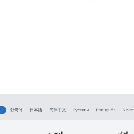
Neder
Português
Русский
简体中文
日本語
한국어
ال
الفئات
المنصات