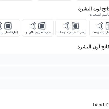
متغيرات لون ال
انقر على أي م
🏾
🤙🏿
🤙🏽
🤙
إشارة اتصل بي داكن لون البشرة
إشارة اتصل بي متوسط لون البشرة
إشارة اتصل بي فاتح-متوسط لون البشرة
كيفية استخدام 
hand-fi