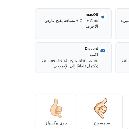
macOS
Ctrl + Cmd + مسافة يفتح عارض
الأحرف
Discord
اكتب
:call_me_hand_light_skin_tone:
:call_me_hand_light_skin_tone:
(يكتمل تلقائيًا إلى الإيموجي)
سامسونج
جوي بيكسيلز