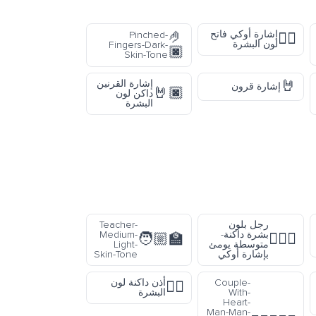
🤌
إشارة أوكي فاتح
Pinched-
👌🏻
لون البشرة
Fingers-Dark-
🏿
Skin-Tone
🤘
إشارة القرنين
إشارة قرون
🤘🏿
داكن لون
البشرة
رجل بلون
Teacher-
بشرة داكنة-
Medium-
🧑🏼‍🏫
🙆🏾‍♂️
متوسطة يومئ
Light-
بإشارة أوكي
Skin-Tone
Couple-
أذن داكنة لون
👂🏿
With-
البشرة
Heart-
Man-Man-