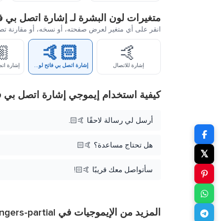
متغيرات لون البشرة لـ إشارة اتصل بي ف
انقر على أي متغير لعرض صفحته، أو نسخه، أو مقارنة تص
🏼
🤙🏻
🤙
إشارة للاتصال
إشارة اتصل بي فاتح لون البشرة
كيفية استخدام إيموجي إشارة اتصل بي ف
أرسل لي رسالة لاحقًا 🤙🏻.
هل تحتاج مساعدة؟ 🤙🏻
𝕏
سأتواصل معك قريبًا 🤙🏻!
المزيد من الإيموجيات في
ngers-partial