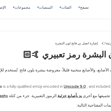
تصفح
الفئات
المنصات
مجموعات
الإص
▾
▾
▾
▾
ئية
إشارة اتصل بي فاتح لون البشرة
 البشرة رمز تعبيري
🤙🏻
الأصابع، والأصابع منحنية قليلاً، معروضة ببشرة بلون فاتح. تُستخدم للإ
and included  في
Unicode 9.0
تجميعها مع أخرى
يد بأصابع جزئية
الرموز التعبيرية. جزء من كتلة
aphs
ات المفتاحية التالية: