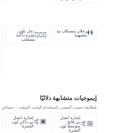
رجلان يمسكان بيد
رجل بلون
👬
🤸🏿‍♂️
بعضهما
بشرة داكنة
يتشقلب
إيموجيات متشابهة دلاليًا
مُطابَقة حسب المعنى باستخدام البحث المتجه — مشاعر أ
إشارة اتصل
إشارة اتصل
🤙🏿
بي فاتح-
بي داكن لون
🤙🏼
متوسط لون
البشرة
البشرة