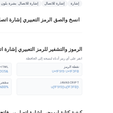
إشارة
إشارة للاتصال
إشارة للاتصال: بشرة بلون ف
انسخ والصق الرمز التعبيري إشارة اتصل
الرموز والتشفير للرمز التعبيري إشارة ا
انقر على أي رمز أدناه لنسخه إلى الحافظة.
نقطة الرمز
HTML (عشري)
&#129305;&#127995;
U+1F919 U+1F3FB
JAVASCRIPT
مشفر بع
%F0%9F%A4%99%F0%9F%8F%BB
\u{1F919}\u{1F3FB}
كيفية كتابة إيموجي إشارة اتصل بي فاتح