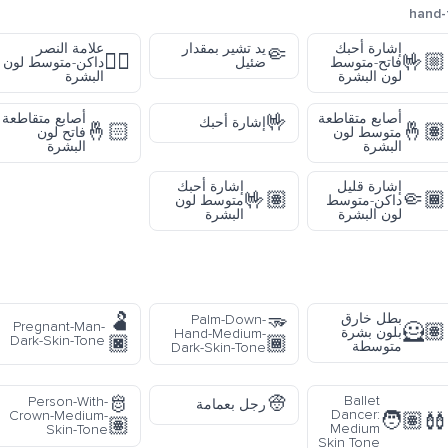
hand-f
إشارة أحبك
يد تشير بمقدار
علامة النصر
🤏
✌🏾
🤟🏼
فاتح-متوسط
ضئيل
داكن-متوسط لون
لون البشرة
البشرة
🤟
أصابع متقاطعة
أصابع متقاطعة
إشارة أحبك
🤞🏻
🤞🏽
متوسط لون
فاتح لون
البشرة
البشرة
إشارة قليل
إشارة أحبك
🤟🏽
🤏🏾
داكن-متوسط
متوسط لون
لون البشرة
البشرة
🫃
🫳
بطل خارق
Palm-Down-
Pregnant-Man-
🦸🏽
بلون بشرة
Hand-Medium-
🏿
🏾
Dark-Skin-Tone
متوسطة
Dark-Skin-Tone
🫅
👳
Ballet
Person-With-
رجل بعمامة
Dancer:
Crown-Medium-
🧑🏽‍🩰
🏽
Medium
Skin-Tone
Skin Tone