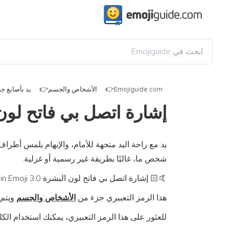
Emojiguide.com
الأشخاص والجسم
يد بأصابع جز
إشارة اتصل بي فاتح لون
يد مع راحة اليد متجهة للأمام، والإبهام يلمس أطراف 
شخص ما، غالبًا بطريقة غير رسمية أو غزلية.
إشارة اتصل بي فاتح لون البشرة is a fully-qualified emoji encoded in
, in Emoji 3.0
🤙🏻
هذا الرمز التعبيري جزء من
الأشخاص والجسم
ويتم 
للعثور على هذا الرمز التعبيري، يمكنك استخدام الكلم