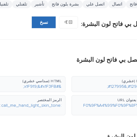
اتح
اتصال
اتصل علي
بشرة بلون فاتح
تأشير
تلفنلي
تلفني
🤙🏻
نسخ
 بي فاتح لون البشرة:
تصل بي فاتح لون البشرة
HTML (سداسي عشري)
&#x1F919;&#x1F3FB;
نوان URL
الرمز المختصر
:call_me_hand_light_skin_tone:
 لون البشرة