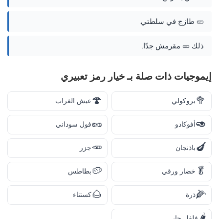
🥒 طازج في سلطتي.
ذلك 🥒 مقرمش جدًا.
إيموجيات ذات صلة بـ خيار رمز تعبيري
🍄
🥦
بروكولي
عيش الغراب
🥜
🥑
أفوكادو
فول سوداني
🥕
🍆
باذنجان
جزر
🥔
🥬
خضار ورقي
بطاطس
🌰
🌽
ذرة
كستناء
🌶️
فلفل حار