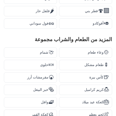
🌶️
🍄‍🟫
فطر بني
فلفل حار
🥜
🥑
أفوكادو
فول سوداني
المزيد من
الطعام والشراب
مجموعة
🍈
🍲
وعاء طعام
شمام
🍬
🍢
طعام مشكل
حلوى
🍘
🍺
كأس بيرة
مقرمشات أرز
🥯
🍮
كريم كراميل
خبز البيغل
🧇
🎂
كعكة عيد ميلاد
وافل
🥮
🍖
لحم بعظم
كعكة القمر