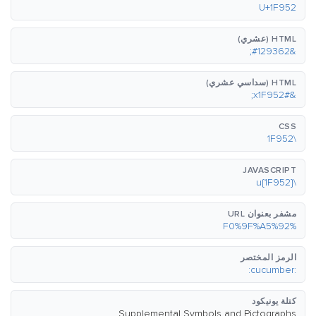
U+1F952
HTML (عشري)
&#129362;
HTML (سداسي عشري)
&#x1F952;
CSS
\1F952
JAVASCRIPT
\u{1F952}
مشفر بعنوان URL
%F0%9F%A5%92
الرمز المختصر
:cucumber:
كتلة يونيكود
Supplemental Symbols and Pictographs