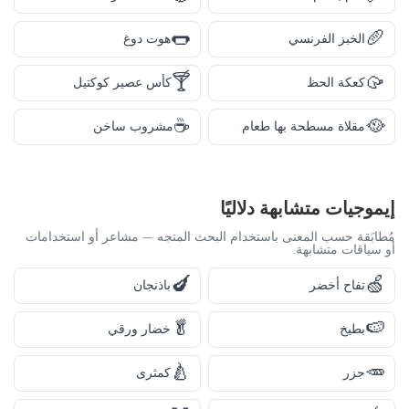
🌭
🥖
الخبز الفرنسي
هوت دوغ
🍸
🥠
كعكة الحظ
كأس عصير كوكتيل
☕
🥘
مقلاة مسطحة بها طعام
مشروب ساخن
إيموجيات متشابهة دلاليًا
مُطابَقة حسب المعنى باستخدام البحث المتجه — مشاعر أو استخدامات
أو سياقات متشابهة.
🍆
🍏
تفاح أخضر
باذنجان
🥬
🍉
بطيخ
خضار ورقي
🍐
🥕
جزر
كمثرى