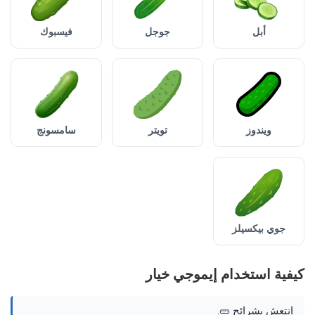
أبل
جوجل
فيسبوك
ويندوز
تويتر
سامسونج
جوي بيكسيلز
كيفية استخدام إيموجي خيار
انتعش بشرائح 🥒.