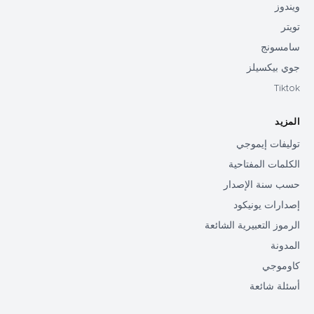
ويندوز
تويتر
سامسونج
جوي بيكسيلز
Tiktok
المزيد
توليفات إيموجي
الكلمات المفتاحية
حسب سنة الإصدار
إصدارات يونيكود
الرموز التعبيرية الشائعة
المدونة
كاوموجي
أسئلة شائعة