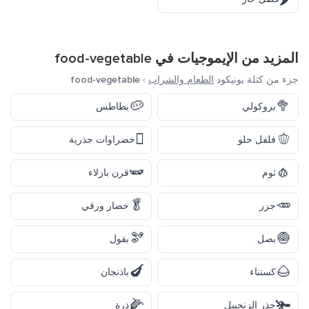
المزيد من الإيموجيات في
food-vegetable
جزء من كتلة يونيكود
الطعام والشراب
›
food-vegetable
🥔
🥦
بروكولي
بطاطس
🫜
🫑
فلفل حلو
خضراوات جذرية
🫛
🧄
ثوم
قرن بازلاء
🥬
🥕
جزر
خضار ورقي
🫘
🧅
بصل
بقول
🍆
🌰
كستناء
باذنجان
🌽
🫚
جذر الزنجبيل
ذرة