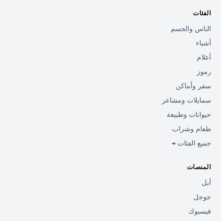
الفئات
الناس والجسم
أشياء
أعلام
رموز
سفر وأماكن
سمايلات ومشاعر
حيوانات وطبيعة
طعام وشراب
جميع الفئات →
المنصات
أبل
جوجل
فيسبوك