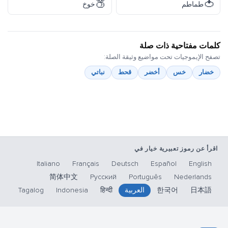
🍑
🍅
طماطم
خوخ
كلمات مفتاحية ذات صلة
تصفح الإيموجيات تحت مواضيع وثيقة الصلة:
خضار
خس
أخضر
قحط
نباتي
اقرأ عن رموز تعبيرية خيار في
Italiano
Français
Deutsch
Español
English
简体中文
Русский
Português
Nederlands
日本語
한국어
العربية
हिन्दी
Indonesia
Tagalog