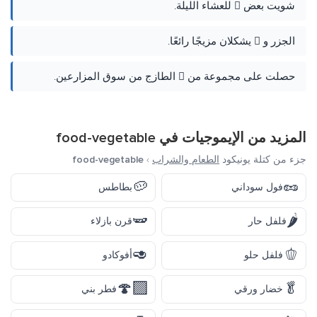
شويت بعض 🫜 للعشاء الليلة.
الجزر و 🫜 يشكلان مزيجًا رائعًا.
حصلت على مجموعة من 🫜 الطازج من سوق المزارعين.
المزيد من الإيموجيات في
food-vegetable
جزء من كتلة يونيكود
الطعام والشراب
›
food-vegetable
🥔
🥜
فول سوداني
بطاطس
🫛
🌶️
فلفل حار
قرن بازلاء
🥑
🫑
فلفل حلو
أفوكادو
🍄‍🟫
🥬
خضار ورقي
فطر بني