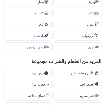
🧅
🌽
ذرة
بصل
🌰
🥒
خيار
كستناء
🧄
🫘
بقول
ثوم
🍆
🥦
بروكولي
باذنجان
🫚
🥕
جزر
جذر الزنجبيل
المزيد من
الطعام والشراب
مجموعة
🥥
🥤
كأس وقشة للشرب
جوز الهند
🌭
🥩
قطعة لحم
هوت دوغ
🍗
🫓
خبز مفرود
ساق دجاجة