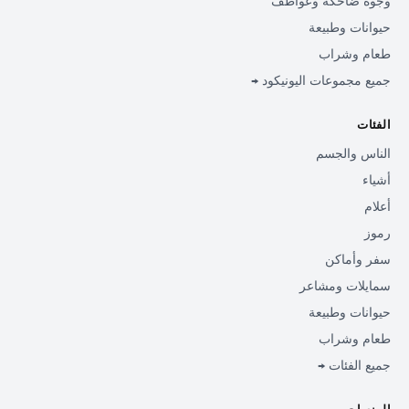
وجوه ضاحكة وعواطف
حيوانات وطبيعة
طعام وشراب
جميع مجموعات اليونيكود →
الفئات
الناس والجسم
أشياء
أعلام
رموز
سفر وأماكن
سمايلات ومشاعر
حيوانات وطبيعة
طعام وشراب
جميع الفئات →