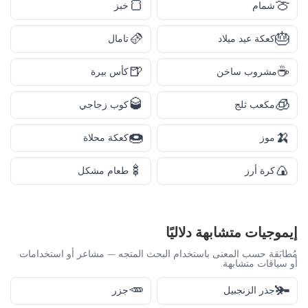
🍞
🍈
شمام
خبز
🫔
🎂
كعكة عيد ميلاد
تامال
🍺
☕
مشروب ساخن
كأس بيرة
🥃
🧊
مكعب ثلج
كوب زجاجي
🍩
🍌
موز
كعكة محلاة
🍢
🍙
كرة أرز
طعام مشكل
إيموجيات متشابهة دلاليًا
مُطابَقة حسب المعنى باستخدام البحث المتجه — مشاعر أو استخدامات
أو سياقات متشابهة.
🥕
🫚
جذر الزنجبيل
جزر