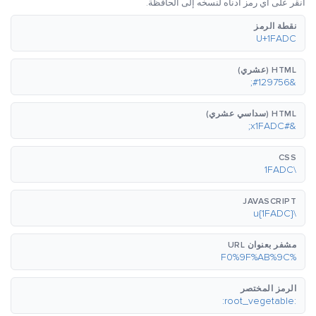
انقر على أي رمز أدناه لنسخه إلى الحافظة.
نقطة الرمز
U+1FADC
HTML (عشري)
&#129756;
HTML (سداسي عشري)
&#x1FADC;
CSS
\1FADC
JAVASCRIPT
\u{1FADC}
مشفر بعنوان URL
%F0%9F%AB%9C
الرمز المختصر
:root_vegetable: