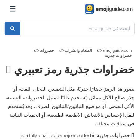
☰
Emojiguide.com
الطعام والشراب
خضروات
خضراوات جذرية
خضراوات جذرية رمز تعبيري
🫜
يصور هذا الرمز خضارًا جذريًا، مثل الشمندر، الفجل، اللفت، أو
جذر صالح للأكل مماثل. يُستخدم غالبًا لتمثيل الخضروات، البستنة،
الأكل الصحي، أو مواضيع النباتيين/النباتيين الصرف، وقد يُستخدم
لنقل الإحساس بالانتعاش، الأطعمة الطبيعية، أو الحميات النباتية
في سياقات مختلفة.
خضراوات جذرية is a fully-qualified emoji encoded in
🫜