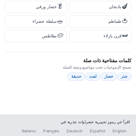
🥬
🍆
باذنجان
خضار ورقي
🥗
🍅
طماطم
سلطة خضراء
🥔
🫛
قرن بازلاء
بطاطس
كلمات مفتاحية ذات صلة
تصفح الإيموجيات تحت مواضيع وثيقة الصلة:
جذر
خضار
لفت
حديقة
اقرأ عن رموز تعبيرية خضراوات جذرية في
Italiano
Français
Deutsch
Español
English