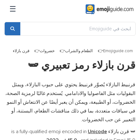
☰
Emojiguide.com
الطعام والشراب
خضروات
قرن بازلاء
قرن بازلاء رمز تعبيري
🫛
قرنبيط البازلاء يُصوِّر قرنبيط يحتوي على حبوب البازلاء، ويمثل
البقوليات مثل الفاصوليا والادامامي. يُستخدم غالبًا لرمزية الصحة،
الخضروات، أو الطبيعة، ويمكن أن يعبر أيضًا عن الانتعاش أو النمو
في سياقات متعددة، بما في ذلك مناقشات الطعام، البستنة، أو
التعبير عن حب الخضروات.
قرن بازلاء is a fully-qualified emoji encoded in
Unicode
🫛