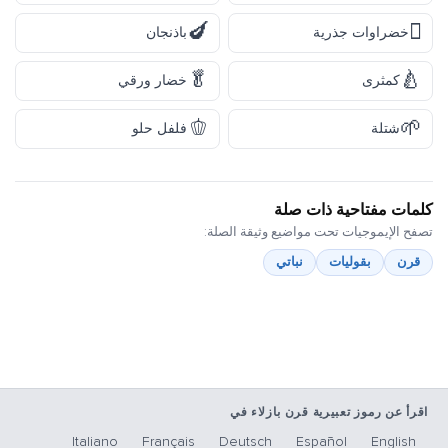
🍆
🫜
خضراوات جذرية
باذنجان
🥬
🍐
كمثرى
خضار ورقي
🫑
🌱
شتلة
فلفل حلو
كلمات مفتاحية ذات صلة
تصفح الإيموجيات تحت مواضيع وثيقة الصلة:
قرن
بقوليات
نباتي
اقرأ عن رموز تعبيرية قرن بازلاء في
Italiano
Français
Deutsch
Español
English