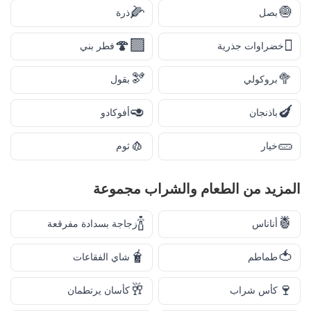
🌽
🧅
بصل
ذرة
🍄‍🟫
🫜
خضراوات جذرية
فطر بني
🫘
🥦
بروكولي
بقول
🥑
🍆
باذنجان
أفوكادو
🧄
🥒
خيار
ثوم
المزيد من
الطعام والشراب
مجموعة
🍾
🍍
أناناس
زجاجة بسدادة مفرقعة
🧋
🍅
طماطم
شاي الفقاعات
🥂
🍷
كأس شراب
كأسان يرتطمان