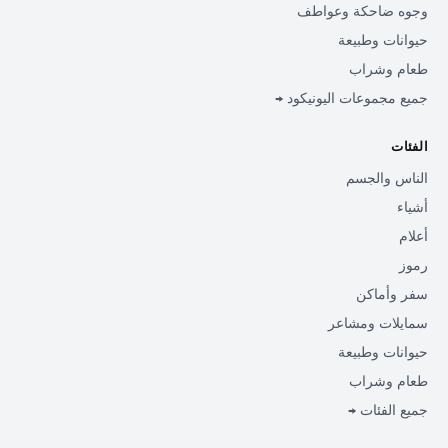
وجوه ضاحكة وعواطف
حيوانات وطبيعة
طعام وشراب
جميع مجموعات اليونيكود →
الفئات
الناس والجسم
أشياء
أعلام
رموز
سفر وأماكن
سمايلات ومشاعر
حيوانات وطبيعة
طعام وشراب
جميع الفئات →