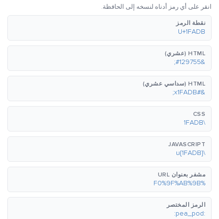
انقر على أي رمز أدناه لنسخه إلى الحافظة.
نقطة الرمز
U+1FADB
HTML (عشري)
&#129755;
HTML (سداسي عشري)
&#x1FADB;
CSS
\1FADB
JAVASCRIPT
\u{1FADB}
مشفر بعنوان URL
%F0%9F%AB%9B
الرمز المختصر
:pea_pod: