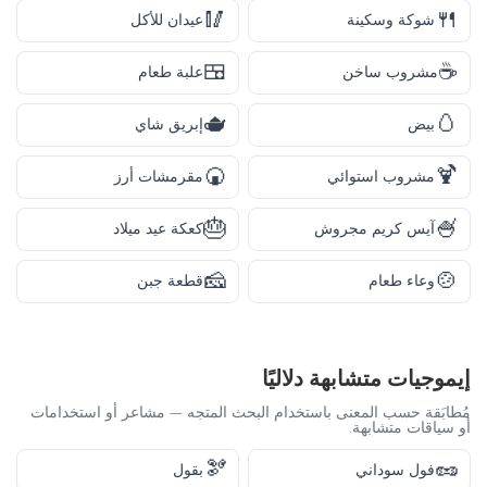
🥢
🍴
شوكة وسكينة
عيدان للأكل
🍱
☕
مشروب ساخن
علبة طعام
🫖
🥚
بيض
إبريق شاي
🍘
🍹
مشروب استوائي
مقرمشات أرز
🎂
🍧
آيس كريم مجروش
كعكة عيد ميلاد
🧀
🍲
وعاء طعام
قطعة جبن
إيموجيات متشابهة دلاليًا
مُطابَقة حسب المعنى باستخدام البحث المتجه — مشاعر أو استخدامات
أو سياقات متشابهة.
🫘
🥜
فول سوداني
بقول