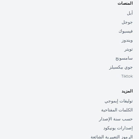
المنصات
أبل
جوجل
فيسبوك
ويندوز
تويتر
سامسونج
جوي بيكسيلز
Tiktok
المزيد
توليفات إيموجي
الكلمات المفتاحية
حسب سنة الإصدار
إصدارات يونيكود
الرموز التعبيرية الشائعة