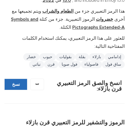
, and included in Emoji 15.0 في
15.0
2022
.
هذا الرمز التعبيري جزء من
الطعام والشراب
ويتم تجميعها مع
أخرى
خضروات
الرموز التعبيرية. جزء من كتلة
Symbols and
Pictographs Extended-A
الكتلة.
للعثور على هذا الرمز التعبيري، يمكنك استخدام الكلمات
المفتاحية التالية:
إدامامي
بازلاء
بقلة
بقوليات
حبوب
خضار
ساق فول
فاصولياء
فول صويا
قرن
نباتي
انسخ والصق الرمز التعبيري
🫛
نسخ
قرن بازلاء:
الرموز والتشفير للرمز التعبيري قرن بازلاء