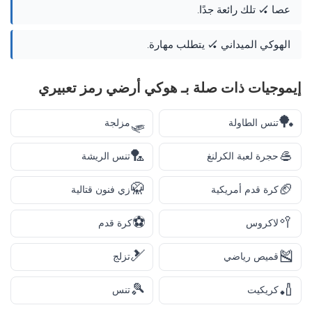
عصا 🏑 تلك رائعة جدًا.
الهوكي الميداني 🏑 يتطلب مهارة.
إيموجيات ذات صلة بـ هوكي أرضي رمز تعبيري
🛷
🏓
تنس الطاولة
مزلجة
🏸
🥌
حجرة لعبة الكرلنغ
تنس الريشة
🥋
🏈
كرة قدم أمريكية
زي فنون قتالية
⚽
🥍
لاكروس
كرة قدم
🎿
🎽
قميص رياضي
تزلج
🎾
🏏
كريكيت
تنس