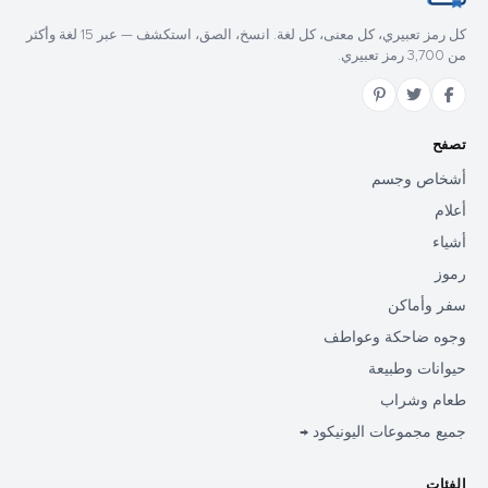
كل رمز تعبيري، كل معنى، كل لغة. انسخ، الصق، استكشف — عبر 15 لغة وأكثر
من 3,700 رمز تعبيري.
تصفح
أشخاص وجسم
أعلام
أشياء
رموز
سفر وأماكن
وجوه ضاحكة وعواطف
حيوانات وطبيعة
طعام وشراب
جميع مجموعات اليونيكود →
الفئات