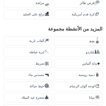
🛷
🥏
قرص طائر
مزلجة
⛸️
🏈
كرة قدم أمريكية
تزلج على الجليد
المزيد من
الأنشطة
مجموعة
🎆
🪀
يويو
ألعاب نارية
🪡
🎱
بلياردو
إبرة خياطة
🎀
♦️
بدلة ألماس
شريط
🔫
🪆
دمية روسية
مسدس ماء
🧶
🎨
لوحة ألوان الرسام
خيط حياكة
🎄
🪅
بنياتا
شجرة عيد الميلاد