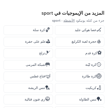
المزيد من الإيموجيات في
sport
جزء من كتلة يونيكود
الأنشطة
›
sport
🏀
🏒
عصا هوكي جليد
كرة سلة
⛳
🥌
حجرة لعبة الكرلنغ
علم على حفرة
🎿
⚽
كرة قدم
تزلج
🥅
🥎
كرة ليّنة
شبكة المرمى
🤿
🏐
كرة طائرة
قناع غطس
🏸
🏏
كريكيت
تنس الريشة
🥋
🏓
تنس الطاولة
زي فنون قتالية