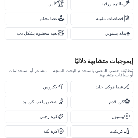
🏆
🪁
طائرة ورقية
كأس
🕹️
🎏
قصاصات ملونة
عصا تحكم
🧸
♠️
بدلة بستوني
لعبة محشوة بشكل دب
إيموجيات متشابهة دلاليًا
مُطابَقة حسب المعنى باستخدام البحث المتجه — مشاعر أو استخدامات
أو سياقات متشابهة.
🥍
🏒
عصا هوكي جليد
لاكروس
🤾
⚽
كرة قدم
شخص يلعب كرة يد
🏉
⚾
بيسبول
كرة رجبي
🥎
🏏
كريكيت
كرة ليّنة