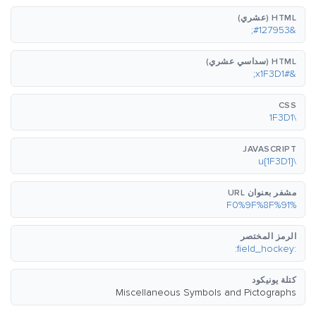
HTML (عشري)
&#127953;
HTML (سداسي عشري)
&#x1F3D1;
CSS
\1F3D1
JAVASCRIPT
\u{1F3D1}
مشفر بعنوان URL
%F0%9F%8F%91
الرمز المختصر
:field_hockey:
كتلة يونيكود
Miscellaneous Symbols and Pictographs