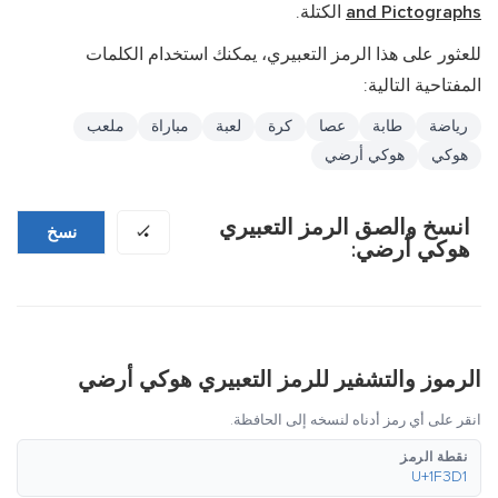
and Pictographs
الكتلة.
للعثور على هذا الرمز التعبيري، يمكنك استخدام الكلمات
المفتاحية التالية:
رياضة
طابة
عصا
كرة
لعبة
مباراة
ملعب
هوكي
هوكي أرضي
انسخ والصق الرمز التعبيري
🏑
نسخ
هوكي أرضي:
الرموز والتشفير للرمز التعبيري هوكي أرضي
انقر على أي رمز أدناه لنسخه إلى الحافظة.
نقطة الرمز
U+1F3D1