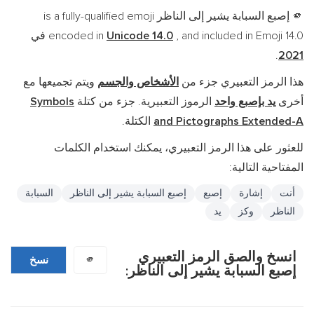
إصبع السبابة يشير إلى الناظر is a fully-qualified emoji
🫵
, and included in Emoji 14.0 في
Unicode 14.0
encoded in
.
2021
هذا الرمز التعبيري جزء من
الأشخاص والجسم
ويتم تجميعها مع
أخرى
يد بإصبع واحد
الرموز التعبيرية. جزء من كتلة
Symbols
and Pictographs Extended-A
الكتلة.
للعثور على هذا الرمز التعبيري، يمكنك استخدام الكلمات
المفتاحية التالية:
أنت
إشارة
إصبع
إصبع السبابة يشير إلى الناظر
السبابة
الناظر
وكز
يد
انسخ والصق الرمز التعبيري
🫵
نسخ
إصبع السبابة يشير إلى الناظر: