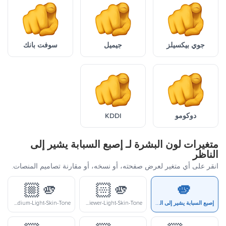
جوي بيكسيلز
جيميل
سوفت بانك
دوكومو
KDDI
متغيرات لون البشرة لـ إصبع السبابة يشير إلى
الناظر
انقر على أي متغير لعرض صفحته، أو نسخه، أو مقارنة تصاميم المنصات.
🫵🏼
🫵🏻
🫵
إصبع السبابة يشير إلى الناظر
Index-Pointing-At-The-Viewer-Light-Skin-Tone
Index-Pointing-At-The-Viewer-Medium-Light-Skin-Tone