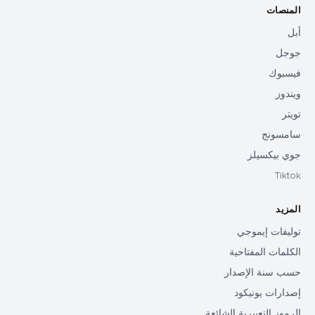
المنصات
أبل
جوجل
فيسبوك
ويندوز
تويتر
سامسونج
جوي بيكسيلز
Tiktok
المزيد
توليفات إيموجي
الكلمات المفتاحية
حسب سنة الإصدار
إصدارات يونيكود
الرموز التعبيرية الشائعة