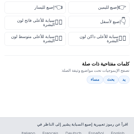
👈
👉
إصبع لليمين
إصبع لليسار
👇
سبابة للأعلى فاتح لون
☝🏻
إصبع لأسفل
البشرة
سبابة للأعلى داكن لون
سبابة للأعلى متوسط لون
☝🏽
☝🏿
البشرة
البشرة
كلمات مفتاحية ذات صلة
تصفح الإيموجيات تحت مواضيع وثيقة الصلة:
يد
بحث
مساء
اقرأ عن رموز تعبيرية إصبع السبابة يشير إلى الناظر في
Italiano
Français
Deutsch
Español
English