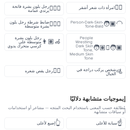
👱‍♀️
رجل بلون بشرة فاتحة
👳🏻‍♂️
امرأة ذات شعر أشقر
يرتدي عمامة
Person-Dark-Skin-
ضابط شرطة رجل بلون
👮🏽‍♂️
🧑🏿‍🦲
Tone-Bald
بشرة متوسطة
People
رجل بلون بشرة
👨🏽‍🦽
Wrestling:
متوسطة على
Dark Skin
كرسي متحرك يدوي
🧑🏿‍🫯‍🧑🏽
Tone,
Medium Skin
Tone
💇‍♂️
شخص يركب دراجة في
🚵
رجل يقص شعره
الجبال
إيموجيات متشابهة دلاليًا
مُطابَقة حسب المعنى باستخدام البحث المتجه — مشاعر أو استخدامات
أو سياقات متشابهة.
👆
☝️
سبابة للأعلى
إصبع لأعلى