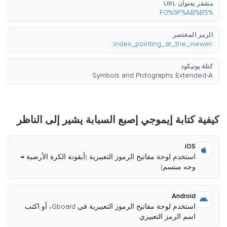
مشفر بعنوان URL
%F0%9F%AB%B5
الرمز المختصر
:index_pointing_at_the_viewer:
كتلة يونيكود
Symbols and Pictographs Extended-A
كيفية كتابة إيموجي إصبع السبابة يشير إلى الناظر
iOS
استخدم لوحة مفاتيح الرموز التعبيرية (أيقونة الكرة الأرضية →
وجه مبتسم)
Android
استخدم لوحة مفاتيح الرموز التعبيرية في Gboard، أو اكتب
اسم الرمز التعبيري