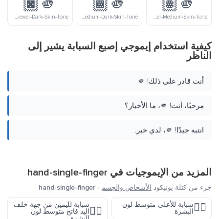
🫵🏿
🫵🏾
🫵🏽
Index-Pointing-At-The-Viewer-Dark-Skin-Tone
Index-Pointing-At-The-Viewer-Medium-Dark-Skin-Tone
Index-Pointing-At-The-Viewer-Medium-Skin-Tone
كيفية استخدام إيموجي إصبع السبابة يشير إلى
الناظر
أنت قادر على ذلك! 🫵
مرحبًا، أنت! 🫵، ما الأخبار؟
انتبه جيدًا! 🫵، لدي خبر.
المزيد من الإيموجيات في
hand-single-finger
جزء من كتلة يونيكود
الأشخاص والجسم
›
hand-single-finger
سبابة للأعلى متوسط لون
سبابة لليمين من جهة خلف
☝🏽
👉🏼
البشرة
اليد فاتح-متوسط لون
البشرة