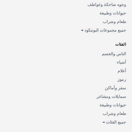
وجوه ضاحكة وعواطف
حيوانات وطبيعة
طعام وشراب
جميع مجموعات اليونيكود →
الفئات
الناس والجسم
أشياء
أعلام
رموز
سفر وأماكن
سمايلات ومشاعر
حيوانات وطبيعة
طعام وشراب
جميع الفئات →