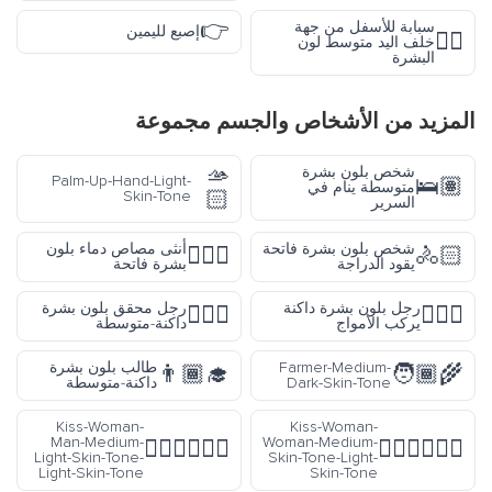
👉
سبابة للأسفل من جهة
إصبع لليمين
👇🏽
خلف اليد متوسط لون
البشرة
المزيد من
الأشخاص والجسم
مجموعة
🫴
شخص بلون بشرة
Palm-Up-Hand-Light-
🛌🏽
متوسطة ينام في
🏻
Skin-Tone
السرير
شخص بلون بشرة فاتحة
أنثى مصاص دماء بلون
🧛🏻‍♀️
🚴🏻
يقود الدراجة
بشرة فاتحة
رجل بلون بشرة داكنة
رجل محقق بلون بشرة
🕵🏾‍♂️
🏄🏿‍♂️
يركب الأمواج
داكنة-متوسطة
Farmer-Medium-
طالب بلون بشرة
👨🏾‍🎓
🧑🏾‍🌾
Dark-Skin-Tone
داكنة-متوسطة
Kiss-Woman-
Kiss-Woman-
Man-Medium-
Woman-Medium-
👩🏼‍❤️‍💋‍👨🏻
👩🏽‍❤️‍💋‍👩🏻
Light-Skin-Tone-
Skin-Tone-Light-
Light-Skin-Tone
Skin-Tone