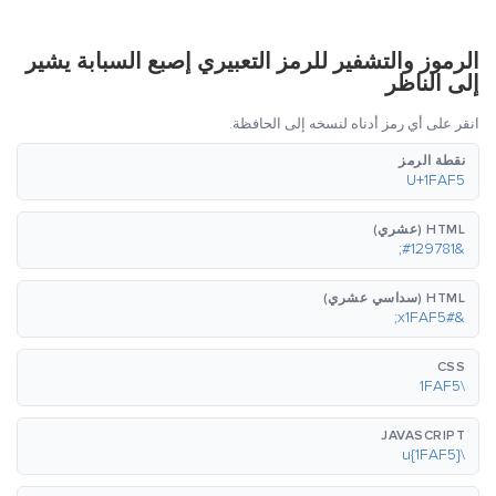
الرموز والتشفير للرمز التعبيري إصبع السبابة يشير
إلى الناظر
انقر على أي رمز أدناه لنسخه إلى الحافظة.
نقطة الرمز
U+1FAF5
HTML (عشري)
&#129781;
HTML (سداسي عشري)
&#x1FAF5;
CSS
\1FAF5
JAVASCRIPT
\u{1FAF5}