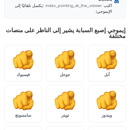
اكتب :index_pointing_at_the_viewer: (يكتمل تلقائيًا إلى
الإيموجي)
إيموجي إصبع السبابة يشير إلى الناظر على منصات
مختلفة
أبل
جوجل
فيسبوك
ويندوز
تويتر
سامسونج