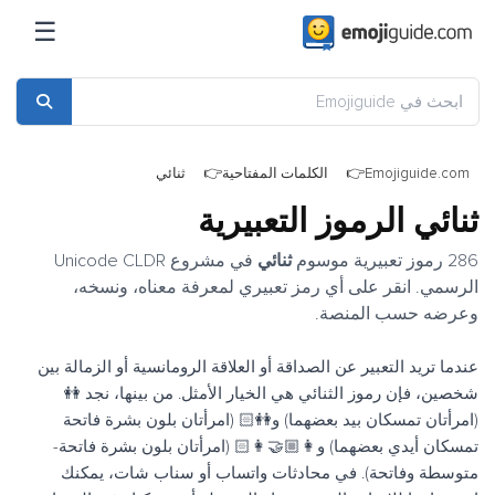
☰
Emojiguide.com
الكلمات المفتاحية
ثنائي
ثنائي الرموز التعبيرية
286 رموز تعبيرية موسوم
ثنائي
في مشروع Unicode CLDR
الرسمي. انقر على أي رمز تعبيري لمعرفة معناه، ونسخه،
وعرضه حسب المنصة.
عندما تريد التعبير عن الصداقة أو العلاقة الرومانسية أو الزمالة بين
شخصين، فإن رموز الثنائي هي الخيار الأمثل. من بينها، نجد 👭
(امرأتان تمسكان بيد بعضهما) و👭🏻 (امرأتان بلون بشرة فاتحة
تمسكان أيدي بعضهما) و👩🏼‍🤝‍👩🏻 (امرأتان بلون بشرة فاتحة-
متوسطة وفاتحة). في محادثات واتساب أو سناب شات، يمكنك