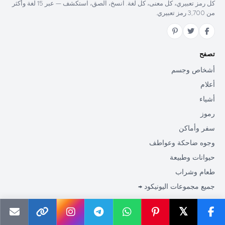
كل رمز تعبيري، كل معنى، كل لغة. انسخ، الصق، استكشف — عبر 15 لغة وأكثر
من 3,700 رمز تعبيري.
تصفح
أشخاص وجسم
أعلام
أشياء
رموز
سفر وأماكن
وجوه ضاحكة وعواطف
حيوانات وطبيعة
طعام وشراب
جميع مجموعات اليونيكود →
𝕏
الفئات