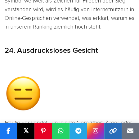
Symbol weltweit als Zeichen für Frieden oder Sieg
verstanden wird, wird es häufig von Internetnutzern in
Online-Gesprächen verwendet, was erklärt, warum es
in unserem Ranking ziemlich hoch steht.
24. Ausdrucksloses Gesicht
Häufig verwendet, um leichte Gereiztheit, Ärger oder
𝕏
Frustration auszudrücken, zeigt das
😑