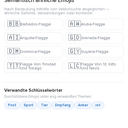
Semantisch ähnliche Emojis
Nach Bedeutung mithilfe von Vektorsuche abgeglichen —
ähnliche Gefühle, Verwendungen oder Kontexte.
🇧🇧
🇦🇼
Barbados-Flagge
Aruba-Flagge
🇦🇮
🇬🇩
Anguilla-Flagge
Grenada-Flagge
🇩🇲
🇬🇾
Dominica-Flagge
Guyana-Flagge
Flagge Von Trinidad
Flagge Von St. Kitts
🇹🇹
🇱🇨
Und Tobago
Und Nevis
Verwandte Schlüsselwörter
Durchstöbere Emojis unter eng verwandten Themen:
Post
Sport
Tier
Empfang
Anker
rot