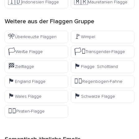
🇮🇩
🇲🇷
Indonesien Flagge
Mauretanien Flagge
Weitere aus der
Flaggen
Gruppe
🎌
🚩
Überkreuzte Flaggen
Wimpel
🏳️
🏳️‍⚧️
Weiße Flagge
Transgender-Flagge
🏁
🏴󠁧󠁢󠁳󠁣󠁴󠁿
Zielflagge
Flagge: Schottland
🏴󠁧󠁢󠁥󠁮󠁧󠁿
🏳️‍🌈
England Flagge
Regenbogen-Fahne
🏴󠁧󠁢󠁷󠁬󠁳󠁿
🏴
Wales Flagge
Schwarze Flagge
🏴‍☠️
Piraten-Flagge