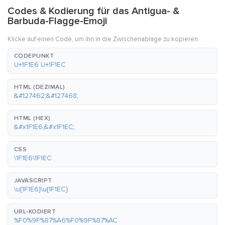
Codes & Kodierung für das Antigua- &
Barbuda-Flagge-Emoji
Klicke auf einen Code, um ihn in die Zwischenablage zu kopieren.
CODEPUNKT
U+1F1E6 U+1F1EC
HTML (DEZIMAL)
&#127462;&#127468;
HTML (HEX)
&#x1F1E6;&#x1F1EC;
CSS
\1F1E6\1F1EC
JAVASCRIPT
\u{1F1E6}\u{1F1EC}
URL-KODIERT
%F0%9F%87%A6%F0%9F%87%AC