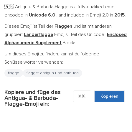
Antigua- & Barbuda-Flagge is a fully-qualified emoji
🇦🇬
encoded in
Unicode 6.0
, and included in Emoji 2.0 in
2015
.
Dieses Emoji ist Teil der
Flaggen
und ist mit anderen
gruppiert
Länderflagge
Emojis. Teil des Unicode-
Enclosed
Alphanumeric Supplement
Blocks.
Um dieses Emoji zu finden, kannst du folgende
Schlüsselwörter verwenden:
flagge
flagge: antigua und barbuda
Kopiere und füge das
🇦🇬
Kopieren
Antigua- & Barbuda-
Flagge-Emoji ein: