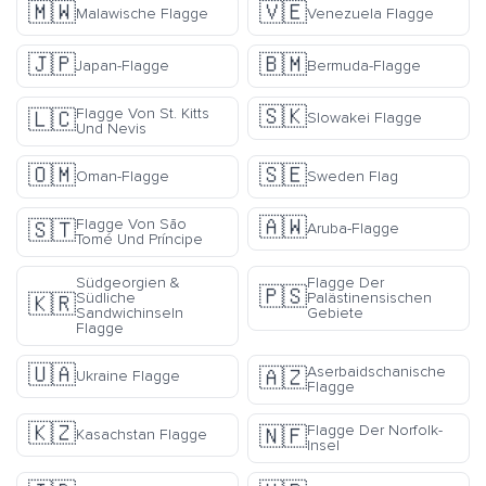
🇲🇼
🇻🇪
Malawische Flagge
Venezuela Flagge
🇯🇵
🇧🇲
Japan-Flagge
Bermuda-Flagge
🇸🇰
Flagge Von St. Kitts
🇱🇨
Slowakei Flagge
Und Nevis
🇴🇲
🇸🇪
Oman-Flagge
Sweden Flag
🇦🇼
Flagge Von São
🇸🇹
Aruba-Flagge
Tomé Und Príncipe
Südgeorgien &
Flagge Der
🇵🇸
Südliche
Palästinensischen
🇰🇷
Sandwichinseln
Gebiete
Flagge
🇺🇦
Aserbaidschanische
🇦🇿
Ukraine Flagge
Flagge
🇰🇿
Flagge Der Norfolk-
🇳🇫
Kasachstan Flagge
Insel