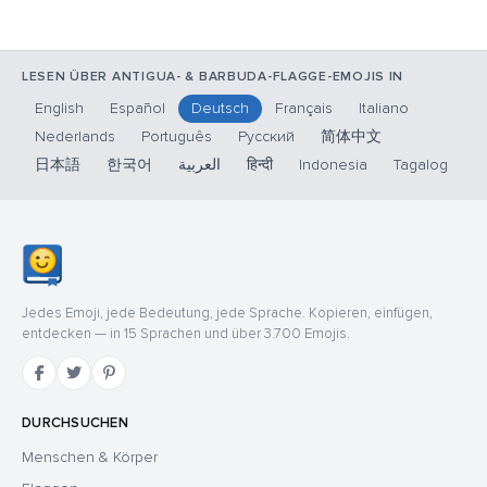
LESEN ÜBER ANTIGUA- & BARBUDA-FLAGGE-EMOJIS IN
English
Español
Deutsch
Français
Italiano
Nederlands
Português
Русский
简体中文
日本語
한국어
العربية
हिन्दी
Indonesia
Tagalog
Jedes Emoji, jede Bedeutung, jede Sprache. Kopieren, einfügen,
entdecken — in 15 Sprachen und über 3.700 Emojis.
DURCHSUCHEN
Menschen & Körper