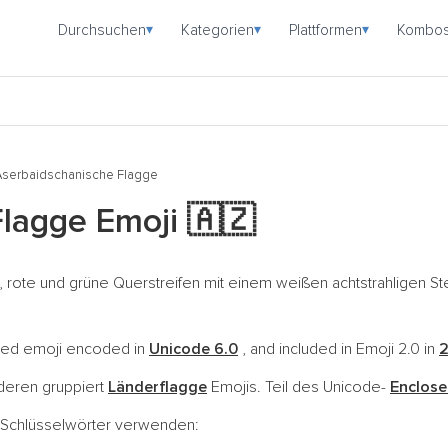
Durchsuchen
Kategorien
Plattformen
Kombo
▾
▾
▾
Aserbaidschanische Flagge
Flagge Emoji
🇦🇿
, rote und grüne Querstreifen mit einem weißen achtstrahligen S
ified emoji encoded in
Unicode 6.0
, and included in Emoji 2.0 in
2
nderen gruppiert
Länderflagge
Emojis. Teil des Unicode-
Enclose
e Schlüsselwörter verwenden: