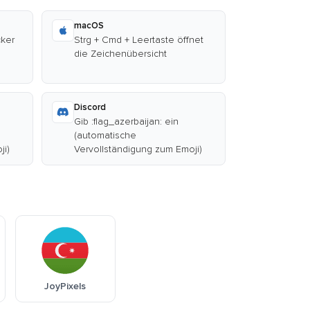
macOS
cker
Strg + Cmd + Leertaste öffnet
die Zeichenübersicht
Discord
Gib :flag_azerbaijan: ein
(automatische
ji)
Vervollständigung zum Emoji)
JoyPixels