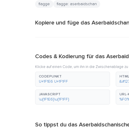
flagge
flagge: aserbaidschan
Kopiere und füge das Aserbaidschani
Codes & Kodierung für das Aserbaid
Klicke auf einen Code, um ihn in die Zwischenablage zu
CODEPUNKT
HTML
U+1F1E6 U+1F1FF
&#12
JAVASCRIPT
URL-
\u{1F1E6}\u{1F1FF}
%F0
So tippst du das Aserbaidschanisch