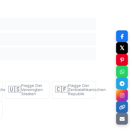
𝕏
Flagge Der
Flagge Der
🇺🇸
🇨🇫
schen
Vereinigten
Zentralafrikanischen
Staaten
Republik