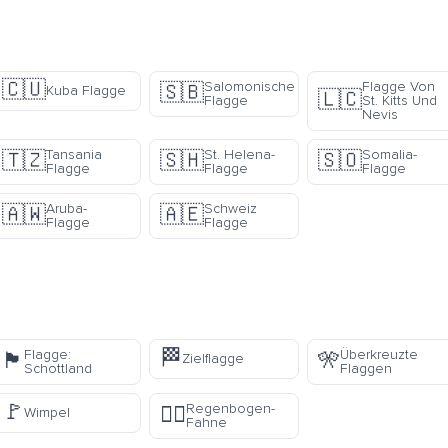
🇨🇺
Salomonische
Flagge Von
🇸🇧
Kuba Flagge
🇱🇨
Flagge
St. Kitts Und
Nevis
Tansania
St. Helena-
Somalia-
🇹🇿
🇸🇭
🇸🇴
Flagge
Flagge
Flagge
Aruba-
Schweiz
🇦🇼
🇦🇪
Flagge
Flagge
🏁
Flagge:
Überkreuzte
🏴󠁧󠁢󠁳󠁣󠁴󠁿
🎌
Zielflagge
Schottland
Flaggen
🚩
Regenbogen-
🏳️‍🌈
Wimpel
Fahne