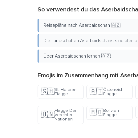
So verwendest du das Aserbaidscha
Reisepläne nach Aserbaidschan 🇦🇿
Die Landschaften Aserbaidschans sind atem
Über Aserbaidschan lernen 🇦🇿
Emojis im Zusammenhang mit Aserba
St. Helena-
Österreich
🇸🇭
🇦🇹
Flagge
Flagge
Flagge Der
Bolivien
🇧🇴
🇺🇳
Vereinten
Flagge
Nationen