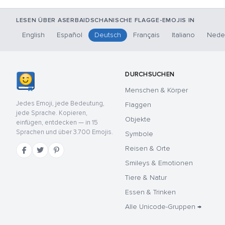
LESEN ÜBER ASERBAIDSCHANISCHE FLAGGE-EMOJIS IN
English
Español
Deutsch
Français
Italiano
Nede
DURCHSUCHEN
Menschen & Körper
Jedes Emoji, jede Bedeutung,
Flaggen
jede Sprache. Kopieren,
Objekte
einfügen, entdecken — in 15
Sprachen und über 3.700 Emojis.
Symbole
Reisen & Orte
Smileys & Emotionen
Tiere & Natur
Essen & Trinken
Alle Unicode-Gruppen →