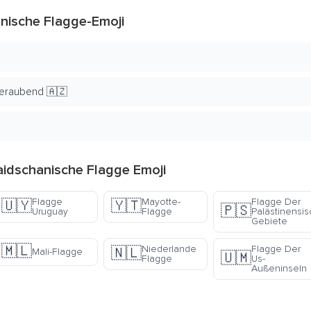
nische Flagge-Emoji
beraubend 🇦🇿
idschanische Flagge Emoji
Flagge
Mayotte-
Flagge Der
🇺🇾
🇾🇹
🇵🇸
Uruguay
Flagge
Palästinensi
Gebiete
🇲🇱
Niederlande
Flagge Der
🇳🇱
Mali-Flagge
🇺🇲
Flagge
Us-
Außeninseln