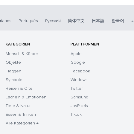
rlands
Português
Русский
简体中文
日本語
한국어
ة
KATEGORIEN
PLATTFORMEN
Mensch & Körper
Apple
Objekte
Google
Flaggen
Facebook
Symbole
Windows
Reisen & Orte
Twitter
Lächeln & Emotionen
Samsung
Tiere & Natur
JoyPixels
Essen & Trinken
Tiktok
Alle Kategorien →