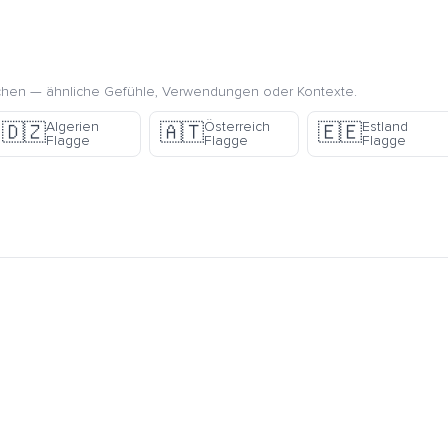
chen — ähnliche Gefühle, Verwendungen oder Kontexte.
Algerien
Österreich
Estland
🇩🇿
🇦🇹
🇪🇪
Flagge
Flagge
Flagge