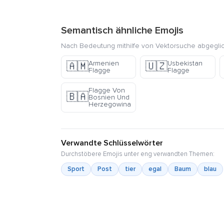
Semantisch ähnliche Emojis
Nach Bedeutung mithilfe von Vektorsuche abgegli
Armenien
Usbekistan
🇦🇲
🇺🇿
Flagge
Flagge
Flagge Von
🇧🇦
Bosnien Und
Herzegowina
Verwandte Schlüsselwörter
Durchstöbere Emojis unter eng verwandten Themen:
Sport
Post
tier
egal
Baum
blau