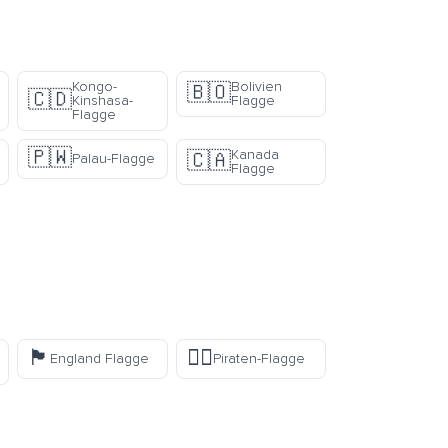
Kongo-
Bolivien
🇧🇴
🇨🇩
Kinshasa-
Flagge
Flagge
🇵🇼
Kanada
🇨🇦
Palau-Flagge
Flagge
🏴󠁧󠁢󠁥󠁮󠁧󠁿
🏴‍☠️
England Flagge
Piraten-Flagge