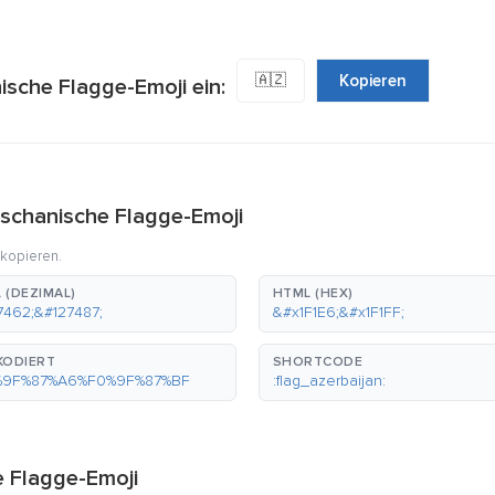
🇦🇿
Kopieren
sche Flagge-Emoji ein:
schanische Flagge-Emoji
 kopieren.
 (DEZIMAL)
HTML (HEX)
7462;&#127487;
&#x1F1E6;&#x1F1FF;
KODIERT
SHORTCODE
%9F%87%A6%F0%9F%87%BF
:flag_azerbaijan:
e Flagge-Emoji