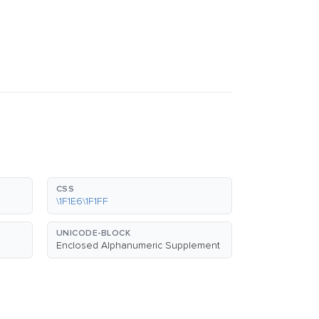
CSS
\1F1E6\1F1FF
UNICODE-BLOCK
Enclosed Alphanumeric Supplement