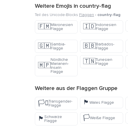
Weitere Emojis in
country-flag
Teil des Unicode-Blocks
Flaggen
›
country-flag
Mikronesien
Indonesien
🇫🇲
🇮🇩
Flagge
Flagge
Gambia-
Barbados-
🇬🇲
🇧🇧
Flagge
Flagge
Nördliche
Tunesien
🇹🇳
Marianen-
Flagge
🇲🇵
Inseln
Flagge
Weitere aus der
Flaggen
Gruppe
🏴󠁧󠁢󠁷󠁬󠁳󠁿
Transgender-
🏳️‍⚧️
Wales Flagge
Flagge
🏳️
Schwarze
🏴
Weiße Flagge
Flagge