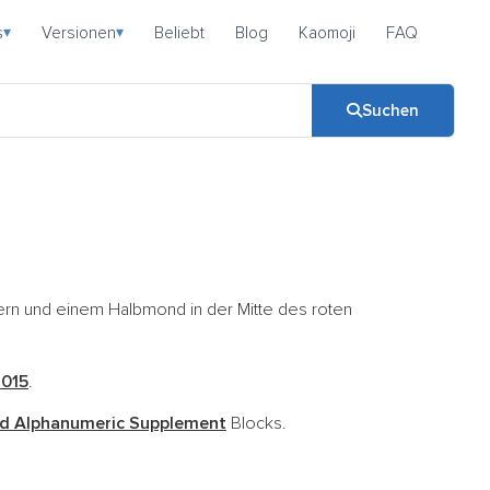
s
Versionen
Beliebt
Blog
Kaomoji
FAQ
▾
▾
Suchen
tern und einem Halbmond in der Mitte des roten
015
.
d Alphanumeric Supplement
Blocks.