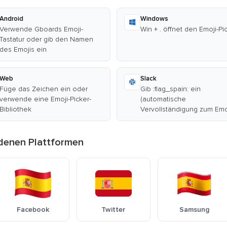
Android
Windows
Verwende Gboards Emoji-
Win + . öffnet den Emoji-Pi
Tastatur oder gib den Namen
des Emojis ein
Web
Slack
Füge das Zeichen ein oder
Gib :flag_spain: ein
verwende eine Emoji-Picker-
(automatische
Bibliothek
Vervollständigung zum Emo
edenen Plattformen
Facebook
Twitter
Samsung