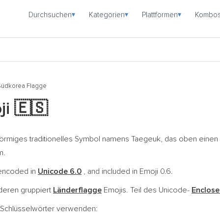
Durchsuchen
Kategorien
Plattformen
Kombo
▾
▾
▾
Südkorea Flagge
ji
🇪🇸
förmiges traditionelles Symbol namens Taegeuk, das oben einen r
m.
 encoded in
Unicode 6.0
, and included in Emoji 0.6.
nderen gruppiert
Länderflagge
Emojis. Teil des Unicode-
Enclose
e Schlüsselwörter verwenden: