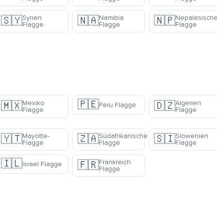
Syrien
Namibia
Nepalesisch
🇸🇾
🇳🇦
🇳🇵
Flagge
Flagge
Flagge
🇵🇪
Mexiko
Algerien
🇲🇽
🇩🇿
Peru Flagge
Flagge
Flagge
Mayotte-
Südafrikanische
Slowenien
🇾🇹
🇿🇦
🇸🇮
Flagge
Flagge
Flagge
🇮🇱
Frankreich
🇫🇷
Israel Flagge
Flagge