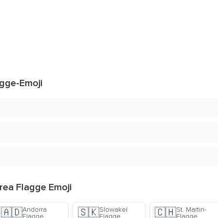
gge-Emoji
ea Flagge Emoji
Andorra
Slowakei
St. Martin-
🇦🇩
🇸🇰
🇨🇭
Flagge
Flagge
Flagge