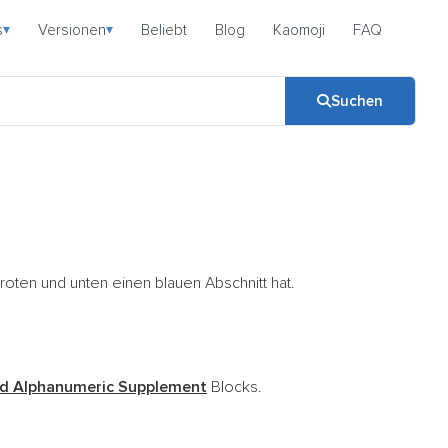
s
Versionen
Beliebt
Blog
Kaomoji
FAQ
▾
▾
Suchen
oten und unten einen blauen Abschnitt hat.
d Alphanumeric Supplement
Blocks.