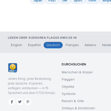
Japan
Post
tier
Sport
Form
Ampe
LESEN ÜBER SÜDKOREA FLAGGE-EMOJIS IN
English
Español
Deutsch
Français
Italiano
Nede
DURCHSUCHEN
Menschen & Körper
Jedes Emoji, jede Bedeutung,
Flaggen
jede Sprache. Kopieren,
Objekte
einfügen, entdecken — in 15
Sprachen und über 3.700 Emojis.
Symbole
Reisen & Orte
Smileys & Emotionen