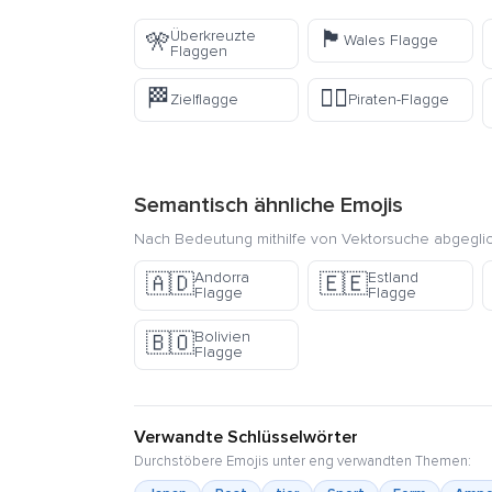
🏴󠁧󠁢󠁷󠁬󠁳󠁿
Überkreuzte
🎌
Wales Flagge
Flaggen
🏁
🏴‍☠️
Zielflagge
Piraten-Flagge
Semantisch ähnliche Emojis
Nach Bedeutung mithilfe von Vektorsuche abgegli
Andorra
Estland
🇦🇩
🇪🇪
Flagge
Flagge
Bolivien
🇧🇴
Flagge
Verwandte Schlüsselwörter
Durchstöbere Emojis unter eng verwandten Themen: