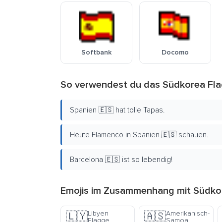
Softbank
Docomo
So verwendest du das Südkorea Fla
Spanien 🇪🇸 hat tolle Tapas.
Heute Flamenco in Spanien 🇪🇸 schauen.
Barcelona 🇪🇸 ist so lebendig!
Emojis im Zusammenhang mit Südkor
Libyen
Amerikanisch-
🇱🇾
🇦🇸
Flagge
Samoa