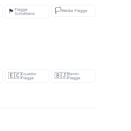
🏳️
Flagge:
🏴󠁧󠁢󠁳󠁣󠁴󠁿
Weiße Flagge
Schottland
Ecuador
Benin-
🇪🇨
🇧🇯
Flagge
Flagge