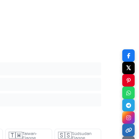
𝕏
Taiwan-
Südsudan
🇹🇼
🇸🇸
Flagge
Flagge