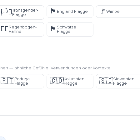
🏴󠁧󠁢󠁥󠁮󠁧󠁿
🚩
Transgender-
🏳️‍⚧️
England Flagge
Wimpel
Flagge
Regenbogen-
Schwarze
🏳️‍🌈
🏴
Fahne
Flagge
chen — ähnliche Gefühle, Verwendungen oder Kontexte.
Portugal
Kolumbien
Slowenien
🇵🇹
🇨🇴
🇸🇮
Flagge
Flagge
Flagge