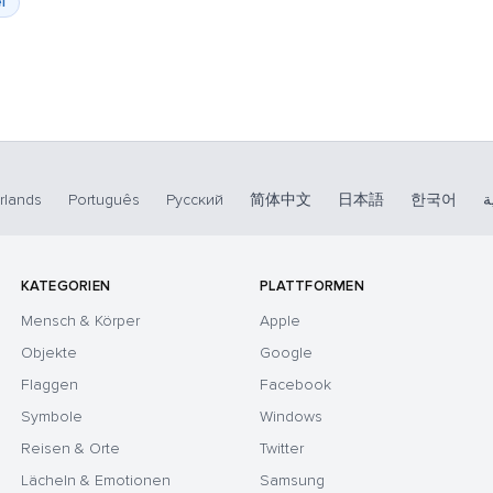
l
rlands
Português
Русский
简体中文
日本語
한국어
ة
KATEGORIEN
PLATTFORMEN
Mensch & Körper
Apple
Objekte
Google
Flaggen
Facebook
Symbole
Windows
Reisen & Orte
Twitter
Lächeln & Emotionen
Samsung