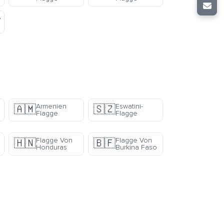
e
Armenien
Eswatini-
🇦🇲
🇸🇿
Flagge
Flagge
Flagge Von
Flagge Von
🇭🇳
🇧🇫
Honduras
Burkina Faso