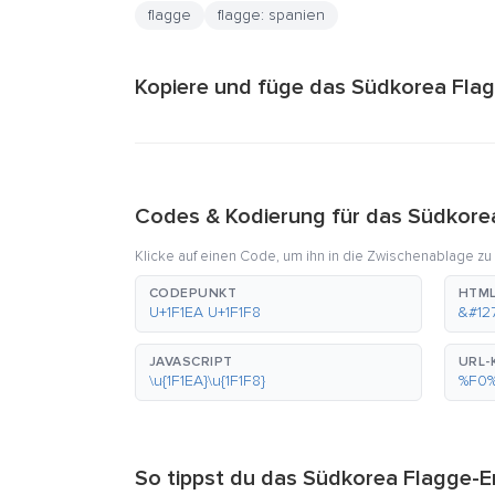
flagge
flagge: spanien
Kopiere und füge das Südkorea Flag
Codes & Kodierung für das Südkore
Klicke auf einen Code, um ihn in die Zwischenablage zu
CODEPUNKT
HTML
U+1F1EA U+1F1F8
&#12
JAVASCRIPT
URL-
\u{1F1EA}\u{1F1F8}
%F0
So tippst du das Südkorea Flagge-E