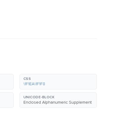
CSS
\1F1EA\1F1F8
UNICODE-BLOCK
Enclosed Alphanumeric Supplement