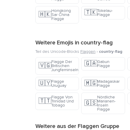
Hongkong
Tokelau-
🇹🇰
🇭🇰
Sar China
Flagge
Flagge
Weitere Emojis in
country-flag
Teil des Unicode-Blocks
Flaggen
›
country-flag
Flagge Der
Gabun
🇬🇦
🇻🇬
Britischen
Flagge
Jungferninseln
Flagge
Madagaskar
🇺🇾
🇲🇬
Uruguay
Flagge
Flagge Von
Nördliche
🇹🇹
Trinidad Und
Marianen-
🇬🇸
Tobago
Inseln
Flagge
Weitere aus der
Flaggen
Gruppe