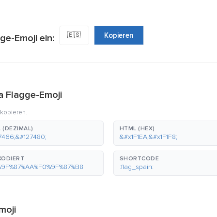
🇪🇸
Kopieren
ge-Emoji ein:
a Flagge-Emoji
 kopieren.
 (DEZIMAL)
HTML (HEX)
7466;&#127480;
&#x1F1EA;&#x1F1F8;
KODIERT
SHORTCODE
%9F%87%AA%F0%9F%87%B8
:flag_spain:
moji