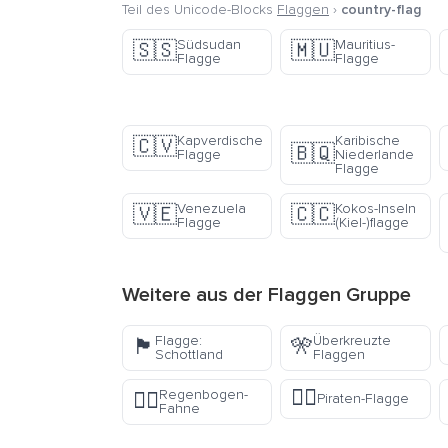
Teil des Unicode-Blocks
Flaggen
›
country-flag
Südsudan
Mauritius-
🇸🇸
🇲🇺
Flagge
Flagge
Kapverdische
Karibische
🇨🇻
🇧🇶
Flagge
Niederlande
Flagge
Venezuela
Kokos-Inseln
🇻🇪
🇨🇨
Flagge
(Kiel-)flagge
Weitere aus der
Flaggen
Gruppe
Flagge:
Überkreuzte
🏴󠁧󠁢󠁳󠁣󠁴󠁿
🎌
Schottland
Flaggen
🏴‍☠️
Regenbogen-
🏳️‍🌈
Piraten-Flagge
Fahne