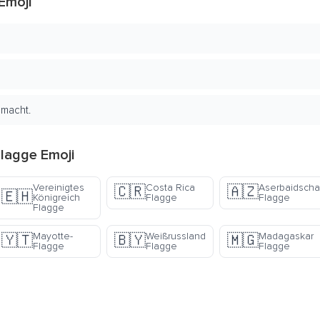
Emoji
emacht.
lagge Emoji
Vereinigtes
Costa Rica
Aserbaidscha
🇨🇷
🇦🇿
🇪🇭
Königreich
Flagge
Flagge
Flagge
Mayotte-
Weißrussland
Madagaskar
🇾🇹
🇧🇾
🇲🇬
Flagge
Flagge
Flagge