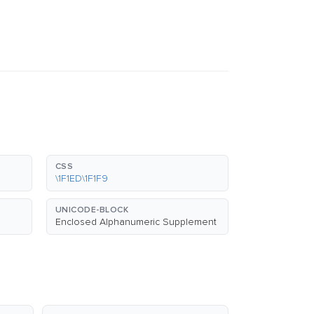
CSS
\1F1ED\1F1F9
UNICODE-BLOCK
Enclosed Alphanumeric Supplement