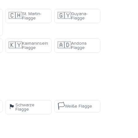
St. Martin-
Guyana-
🇨🇭
🇬🇾
Flagge
Flagge
Kaimaninseln
Andorra
🇰🇾
🇦🇩
Flagge
Flagge
🏳️
Schwarze
🏴
Weiße Flagge
Flagge