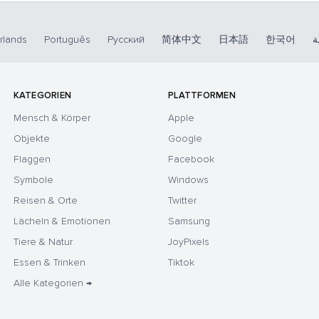
rlands
Português
Русский
简体中文
日本語
한국어
ة
KATEGORIEN
PLATTFORMEN
Mensch & Körper
Apple
Objekte
Google
Flaggen
Facebook
Symbole
Windows
Reisen & Orte
Twitter
Lächeln & Emotionen
Samsung
Tiere & Natur
JoyPixels
Essen & Trinken
Tiktok
Alle Kategorien →