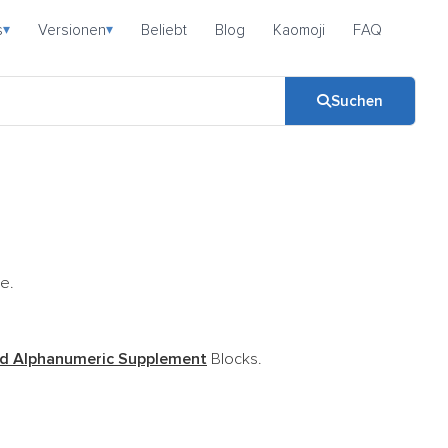
s
Versionen
Beliebt
Blog
Kaomoji
FAQ
▾
▾
Suchen
te.
d Alphanumeric Supplement
Blocks.