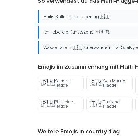
So verwendest du das Haiti-Flagge-
Haitis Kultur ist so lebendig 🇭🇹.
Ich liebe die Kunstszene in 🇭🇹.
Wasserfälle in 🇭🇹 zu erwandern, hat Spaß g
Emojis im Zusammenhang mit Haiti-F
Kamerun-
San Marino-
🇨🇲
🇸🇲
Flagge
Flagge
Philippinen
Thailand
🇵🇭
🇹🇭
Flagge
Flagge
Weitere Emojis in
country-flag