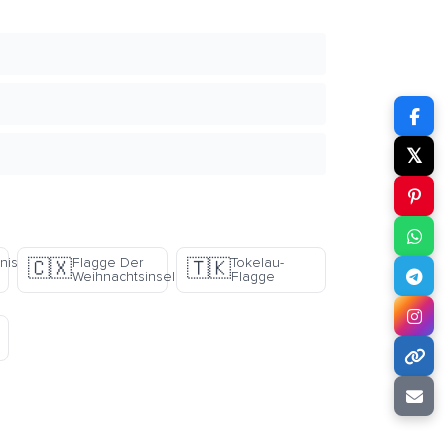
𝕏
nische
Flagge Der
Tokelau-
🇨🇽
🇹🇰
Weihnachtsinsel
Flagge