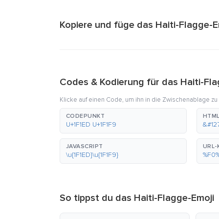
Kopiere und füge das Haiti-Flagge-Em
Codes & Kodierung für das Haiti-Fl
Klicke auf einen Code, um ihn in die Zwischenablage zu
CODEPUNKT
HTML
U+1F1ED U+1F1F9
&#12
JAVASCRIPT
URL-
\u{1F1ED}\u{1F1F9}
%F0
So tippst du das Haiti-Flagge-Emoji