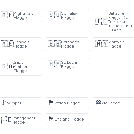
Afghanistan
Somalia-
Britische
🇦🇫
🇸🇴
Flagge
Flagge
Flagge Des
🇮🇴
Territoriums
Im Indischen
Ozean
Schweiz
Barbados-
Malaysia
🇦🇪
🇧🇧
🇲🇾
Flagge
Flagge
Flagge
Saudi-
St. Lucia-
🇲🇫
🇸🇦
Arabien
Flagge
Flagge
🚩
🏴󠁧󠁢󠁷󠁬󠁳󠁿
🏁
Wimpel
Wales Flagge
Zielflagge
🏴󠁧󠁢󠁥󠁮󠁧󠁿
Transgender-
🏳️‍⚧️
England Flagge
Flagge