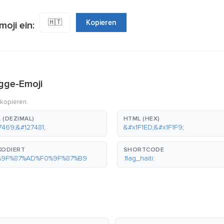
🇭🇹
Kopieren
oji ein:
agge-Emoji
 kopieren.
 (DEZIMAL)
HTML (HEX)
7469;&#127481;
&#x1F1ED;&#x1F1F9;
KODIERT
SHORTCODE
%9F%87%AD%F0%9F%87%B9
:flag_haiti: