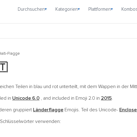
Durchsuchen
Kategorien
Plattformen
Kombo
▾
▾
▾
aiti-Flagge
🇹
leichen Teilen in blau und rot unterteilt, mit dem Wappen in der Mit
ded in
Unicode 6.0
, and included in Emoji 2.0 in
2015
.
nderen gruppiert
Länderflagge
Emojis. Teil des Unicode-
Enclose
e Schlüsselwörter verwenden: