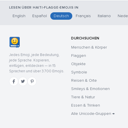
LESEN ÜBER HAITI-FLAGGE-EMOJIS IN
English
Español
Deutsch
Français
Italiano
Nede
DURCHSUCHEN
Menschen & Körper
Jedes Emoji, jede Bedeutung,
Flaggen
jede Sprache. Kopieren,
Objekte
einfügen, entdecken — in 15
Sprachen und über 3.700 Emojis.
Symbole
Reisen & Orte
Smileys & Emotionen
Tiere & Natur
Essen & Trinken
Alle Unicode-Gruppen →