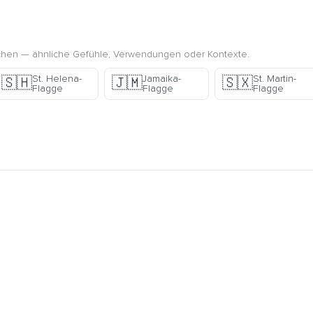
chen — ähnliche Gefühle, Verwendungen oder Kontexte.
St. Helena-
Jamaika-
St. Martin-
🇸🇭
🇯🇲
🇸🇽
Flagge
Flagge
Flagge