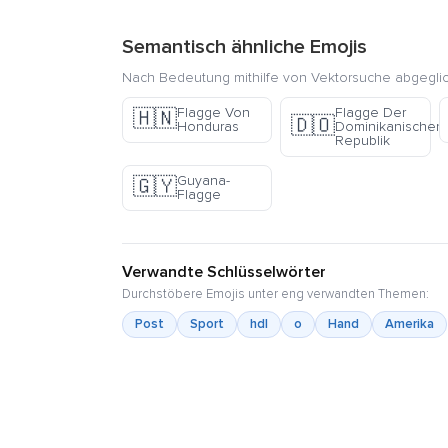
Semantisch ähnliche Emojis
Nach Bedeutung mithilfe von Vektorsuche abgegli
Flagge Von
Flagge Der
🇭🇳
🇩🇴
Honduras
Dominikanischen
Republik
Guyana-
🇬🇾
Flagge
Verwandte Schlüsselwörter
Durchstöbere Emojis unter eng verwandten Themen:
Post
Sport
hdl
o
Hand
Amerika