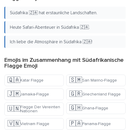
Südafrika 🇿🇦 hat erstaunliche Landschaften.
Heute Safari-Abenteuer in Südafrika 🇿🇦.
Ich liebe die Atmosphäre in Südafrika 🇿🇦!
Emojis im Zusammenhang mit Südafrikanische
Flagge Emoji
🇶🇦
🇸🇲
Katar Flagge
San Marino-Flagge
🇯🇲
🇬🇷
Jamaika-Flagge
Griechenland Flagge
🇬🇭
Flagge Der Vereinten
🇺🇳
Ghana-Flagge
Nationen
🇻🇳
🇵🇦
Vietnam Flagge
Panama-Flagge