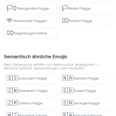
🏳️‍⚧️
🏳️
Transgender-Flagge
Weiße Flagge
🎌
🏴‍☠️
Überkreuzte Flaggen
Piraten-Flagge
🏳️‍🌈
Regenbogen-Fahne
Semantisch ähnliche Emojis
Nach Bedeutung mithilfe von Vektorsuche abgeglichen —
ähnliche Gefühle, Verwendungen oder Kontexte.
🇸🇸
🇳🇦
Südsudan Flagge
Namibia Flagge
🇿🇼
🇸🇩
Simbabwe Flagge
Sudan-Flagge
🇿🇲
🇸🇳
Sambia Flagge
Senegal-Flagge
🇲🇿
🇧🇼
Mosambik Flagge
Botswana-Flagge