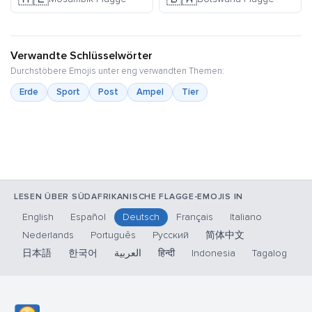
Verwandte Schlüsselwörter
Durchstöbere Emojis unter eng verwandten Themen:
Erde
Sport
Post
Ampel
Tier
LESEN ÜBER SÜDAFRIKANISCHE FLAGGE-EMOJIS IN
English
Español
Deutsch
Français
Italiano
Nederlands
Português
Русский
简体中文
日本語
한국어
العربية
हिन्दी
Indonesia
Tagalog