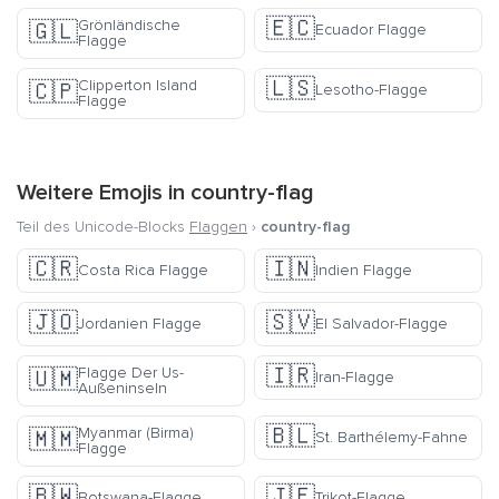
🇪🇨
Grönländische
🇬🇱
Ecuador Flagge
Flagge
🇱🇸
Clipperton Island
🇨🇵
Lesotho-Flagge
Flagge
Weitere Emojis in
country-flag
Teil des Unicode-Blocks
Flaggen
›
country-flag
🇨🇷
🇮🇳
Costa Rica Flagge
Indien Flagge
🇯🇴
🇸🇻
Jordanien Flagge
El Salvador-Flagge
🇮🇷
Flagge Der Us-
🇺🇲
Iran-Flagge
Außeninseln
🇧🇱
Myanmar (Birma)
🇲🇲
St. Barthélemy-Fahne
Flagge
🇧🇼
🇯🇪
Botswana-Flagge
Trikot-Flagge