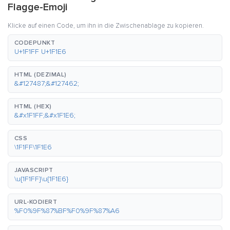
Flagge-Emoji
Klicke auf einen Code, um ihn in die Zwischenablage zu kopieren.
CODEPUNKT
U+1F1FF U+1F1E6
HTML (DEZIMAL)
&#127487;&#127462;
HTML (HEX)
&#x1F1FF;&#x1F1E6;
CSS
\1F1FF\1F1E6
JAVASCRIPT
\u{1F1FF}\u{1F1E6}
URL-KODIERT
%F0%9F%87%BF%F0%9F%87%A6