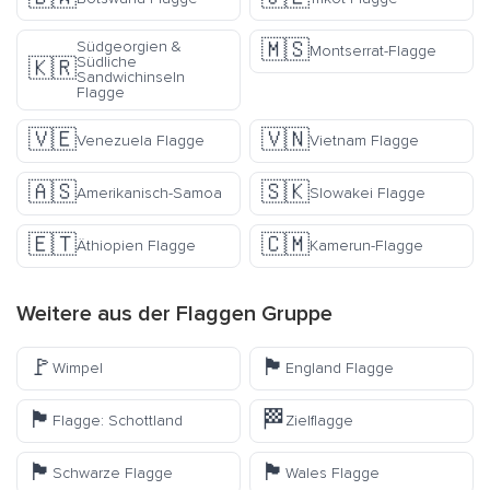
🇲🇸
Südgeorgien &
Montserrat-Flagge
Südliche
🇰🇷
Sandwichinseln
Flagge
🇻🇪
🇻🇳
Venezuela Flagge
Vietnam Flagge
🇦🇸
🇸🇰
Amerikanisch-Samoa
Slowakei Flagge
🇪🇹
🇨🇲
Äthiopien Flagge
Kamerun-Flagge
Weitere aus der
Flaggen
Gruppe
🚩
🏴󠁧󠁢󠁥󠁮󠁧󠁿
Wimpel
England Flagge
🏴󠁧󠁢󠁳󠁣󠁴󠁿
🏁
Flagge: Schottland
Zielflagge
🏴
🏴󠁧󠁢󠁷󠁬󠁳󠁿
Schwarze Flagge
Wales Flagge