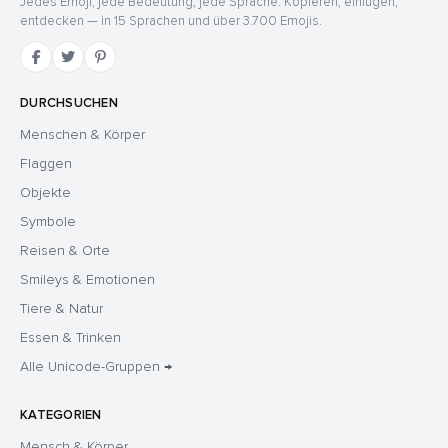
Jedes Emoji, jede Bedeutung, jede Sprache. Kopieren, einfügen,
entdecken — in 15 Sprachen und über 3.700 Emojis.
DURCHSUCHEN
Menschen & Körper
Flaggen
Objekte
Symbole
Reisen & Orte
Smileys & Emotionen
Tiere & Natur
Essen & Trinken
Alle Unicode-Gruppen →
KATEGORIEN
Mensch & Körper