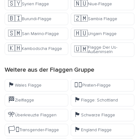
🇸🇾
🇳🇺
Syrien Flagge
Niue-Flagge
🇧🇮
🇿🇲
Burundi-Flagge
Sambia Flagge
🇸🇲
🇭🇺
San Marino-Flagge
Ungarn Flagge
🇰🇭
Flagge Der Us-
🇺🇲
Kambodscha Flagge
Außeninseln
Weitere aus der
Flaggen
Gruppe
🏴󠁧󠁢󠁷󠁬󠁳󠁿
🏴‍☠️
Wales Flagge
Piraten-Flagge
🏁
🏴󠁧󠁢󠁳󠁣󠁴󠁿
Zielflagge
Flagge: Schottland
🎌
🏴
Überkreuzte Flaggen
Schwarze Flagge
🏳️‍⚧️
🏴󠁧󠁢󠁥󠁮󠁧󠁿
Transgender-Flagge
England Flagge