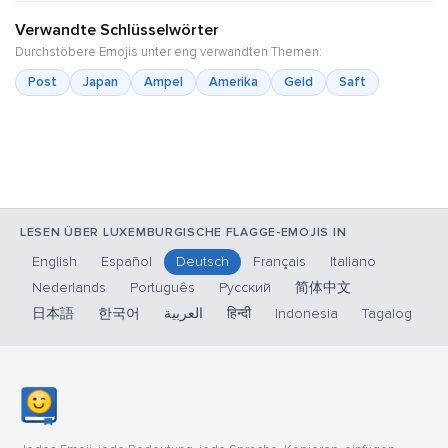
Verwandte Schlüsselwörter
Durchstöbere Emojis unter eng verwandten Themen:
Post
Japan
Ampel
Amerika
Geld
Saft
LESEN ÜBER LUXEMBURGISCHE FLAGGE-EMOJIS IN
English
Español
Deutsch
Français
Italiano
Nederlands
Português
Русский
简体中文
日本語
한국어
العربية
हिन्दी
Indonesia
Tagalog