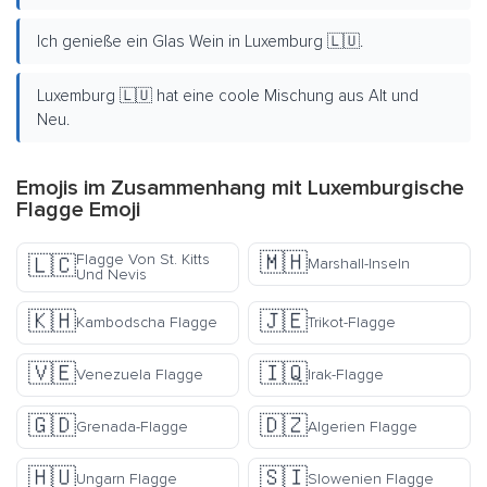
Ich genieße ein Glas Wein in Luxemburg 🇱🇺.
Luxemburg 🇱🇺 hat eine coole Mischung aus Alt und
Neu.
Emojis im Zusammenhang mit Luxemburgische
Flagge Emoji
🇲🇭
Flagge Von St. Kitts
🇱🇨
Marshall-Inseln
Und Nevis
🇰🇭
🇯🇪
Kambodscha Flagge
Trikot-Flagge
🇻🇪
🇮🇶
Venezuela Flagge
Irak-Flagge
🇬🇩
🇩🇿
Grenada-Flagge
Algerien Flagge
🇭🇺
🇸🇮
Ungarn Flagge
Slowenien Flagge