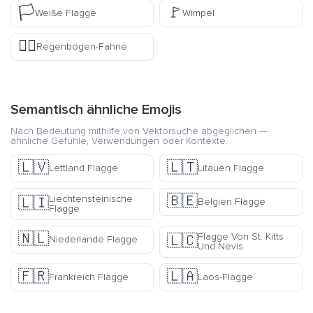
🏳️
🚩
Weiße Flagge
Wimpel
🏳️‍🌈
Regenbogen-Fahne
Semantisch ähnliche Emojis
Nach Bedeutung mithilfe von Vektorsuche abgeglichen —
ähnliche Gefühle, Verwendungen oder Kontexte.
🇱🇻
🇱🇹
Lettland Flagge
Litauen Flagge
🇧🇪
Liechtensteinische
🇱🇮
Belgien Flagge
Flagge
🇳🇱
Flagge Von St. Kitts
🇱🇨
Niederlande Flagge
Und Nevis
🇫🇷
🇱🇦
Frankreich Flagge
Laos-Flagge