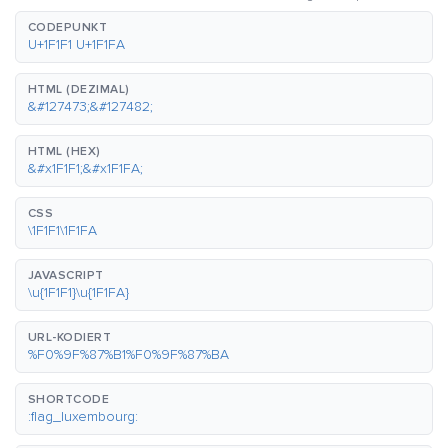
CODEPUNKT
U+1F1F1 U+1F1FA
HTML (DEZIMAL)
&#127473;&#127482;
HTML (HEX)
&#x1F1F1;&#x1F1FA;
CSS
\1F1F1\1F1FA
JAVASCRIPT
\u{1F1F1}\u{1F1FA}
URL-KODIERT
%F0%9F%87%B1%F0%9F%87%BA
SHORTCODE
:flag_luxembourg: