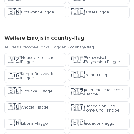
🇧🇼
🇮🇱
Botswana-Flagge
Israel Flagge
Weitere Emojis in
country-flag
Teil des Unicode-Blocks
Flaggen
›
country-flag
Neuseeländische
Französisch-
🇳🇿
🇵🇫
Flagge
Polynesien Flagge
🇵🇱
Kongo-Brazzaville-
🇨🇬
Poland Flag
Flagge
🇸🇰
Aserbaidschanische
🇦🇿
Slowakei Flagge
Flagge
🇦🇴
Flagge Von São
🇸🇹
Angola Flagge
Tomé Und Príncipe
🇱🇷
🇪🇨
Liberia Flagge
Ecuador Flagge