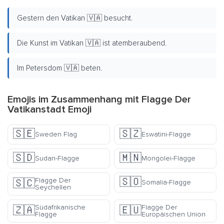
Gestern den Vatikan 🇻🇦 besucht.
Die Kunst im Vatikan 🇻🇦 ist atemberaubend.
Im Petersdom 🇻🇦 beten.
Emojis im Zusammenhang mit Flagge Der
Vatikanstadt Emoji
🇸🇪
🇸🇿
Sweden Flag
Eswatini-Flagge
🇸🇩
🇲🇳
Sudan-Flagge
Mongolei-Flagge
🇸🇴
Flagge Der
🇸🇨
Somalia-Flagge
Seychellen
Südafrikanische
Flagge Der
🇿🇦
🇪🇺
Flagge
Europäischen Union