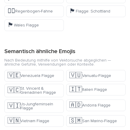
🏳️‍🌈
🏴󠁧󠁢󠁳󠁣󠁴󠁿
Regenbogen-Fahne
Flagge: Schottland
🏴󠁧󠁢󠁷󠁬󠁳󠁿
Wales Flagge
Semantisch ähnliche Emojis
Nach Bedeutung mithilfe von Vektorsuche abgeglichen —
ähnliche Gefühle, Verwendungen oder Kontexte.
🇻🇪
🇻🇺
Venezuela Flagge
Vanuatu-Flagge
🇮🇹
St. Vincent &
🇻🇨
Italien Flagge
Grenadinen Flagge
🇦🇩
Us-Jungferninseln
🇻🇮
Andorra Flagge
Flagge
🇻🇳
🇸🇲
Vietnam Flagge
San Marino-Flagge