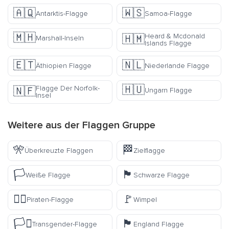
🇦🇶
🇼🇸
Antarktis-Flagge
Samoa-Flagge
🇲🇭
Heard & Mcdonald
🇭🇲
Marshall-Inseln
Islands Flagge
🇪🇹
🇳🇱
Äthiopien Flagge
Niederlande Flagge
🇭🇺
Flagge Der Norfolk-
🇳🇫
Ungarn Flagge
Insel
Weitere aus der
Flaggen
Gruppe
🎌
🏁
Überkreuzte Flaggen
Zielflagge
🏳️
🏴
Weiße Flagge
Schwarze Flagge
🏴‍☠️
🚩
Piraten-Flagge
Wimpel
🏳️‍⚧️
🏴󠁧󠁢󠁥󠁮󠁧󠁿
Transgender-Flagge
England Flagge