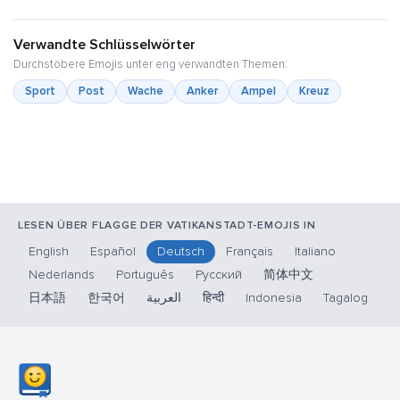
Verwandte Schlüsselwörter
Durchstöbere Emojis unter eng verwandten Themen:
Sport
Post
Wache
Anker
Ampel
Kreuz
LESEN ÜBER FLAGGE DER VATIKANSTADT-EMOJIS IN
English
Español
Deutsch
Français
Italiano
Nederlands
Português
Русский
简体中文
日本語
한국어
العربية
हिन्दी
Indonesia
Tagalog