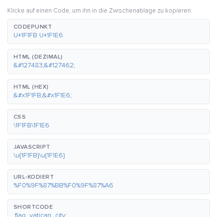
Klicke auf einen Code, um ihn in die Zwischenablage zu kopieren.
CODEPUNKT
U+1F1FB U+1F1E6
HTML (DEZIMAL)
&#127483;&#127462;
HTML (HEX)
&#x1F1FB;&#x1F1E6;
CSS
\1F1FB\1F1E6
JAVASCRIPT
\u{1F1FB}\u{1F1E6}
URL-KODIERT
%F0%9F%87%BB%F0%9F%87%A6
SHORTCODE
:flag_vatican_city: