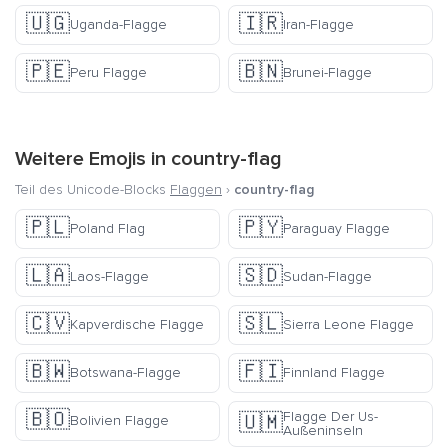
🇺🇬
🇮🇷
Uganda-Flagge
Iran-Flagge
🇵🇪
🇧🇳
Peru Flagge
Brunei-Flagge
Weitere Emojis in
country-flag
Teil des Unicode-Blocks
Flaggen
›
country-flag
🇵🇱
🇵🇾
Poland Flag
Paraguay Flagge
🇱🇦
🇸🇩
Laos-Flagge
Sudan-Flagge
🇨🇻
🇸🇱
Kapverdische Flagge
Sierra Leone Flagge
🇧🇼
🇫🇮
Botswana-Flagge
Finnland Flagge
🇧🇴
Flagge Der Us-
🇺🇲
Bolivien Flagge
Außeninseln