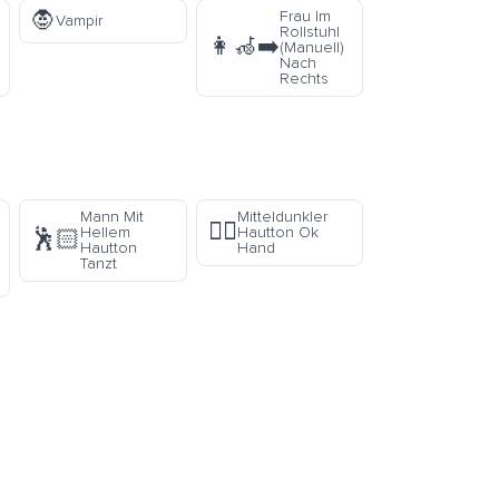
🧛
Frau Im
Vampir
Rollstuhl
👩‍🦽‍➡️
(Manuell)
Nach
Rechts
Mann Mit
Mitteldunkler
👌🏾
Hellem
Hautton Ok
🕺🏻
Hautton
Hand
s
Tanzt