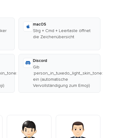
macOS
cker
Strg + Cmd + Leertaste öffnet
die Zeichenübersicht
Discord
Gib
kin_tone:
:person_in_tuxedo_light_skin_tone:
ein (automatische
ji)
Vervollständigung zum Emoji)