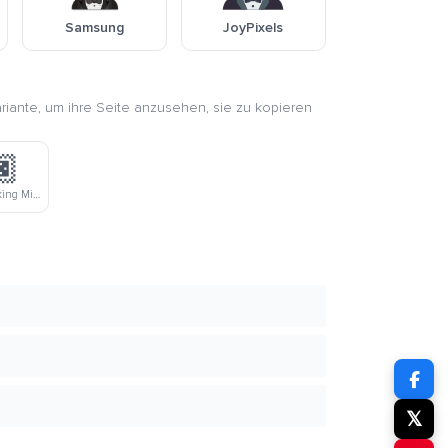
Samsung
JoyPixels
ariante, um ihre Seite anzusehen, sie zu kopieren
🏿
Mann Im Smoking Mit Dunklem Hautton
𝕏