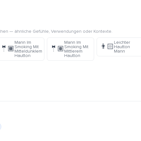
chen — ähnliche Gefühle, Verwendungen oder Kontexte.
Mann Im
Mann Im
Leichter
👨🏻
Smoking Mit
Smoking Mit
Hautton
🤵🏾
🤵🏽
Mitteldunklem
Mittlerem
Mann
Hautton
Hautton