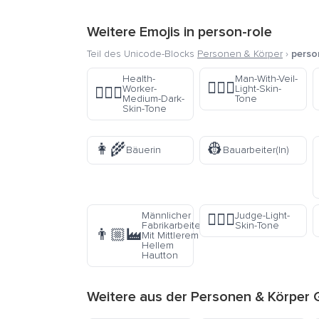
Weitere Emojis in
person-role
Teil des Unicode-Blocks
Personen & Körper
›
perso
Health-
Man-With-Veil-
👰🏻‍♂️
Worker-
Light-Skin-
🧑🏾‍⚕️
Medium-Dark-
Tone
Skin-Tone
👩‍🌾
👷
Bäuerin
Bauarbeiter(In)
Männlicher
Judge-Light-
🧑🏻‍⚖️
Fabrikarbeiter
Skin-Tone
👨🏼‍🏭
Mit Mittlerem
Hellem
Hautton
Weitere aus der
Personen & Körper
G