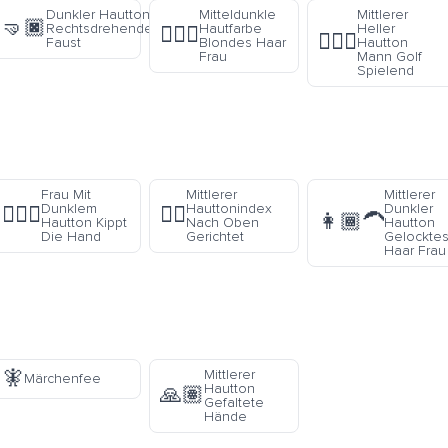
Dunkler Hautton
Mitteldunkle
Mittlerer
🤜🏿
Rechtsdrehende
Hautfarbe
Heller
👱🏾‍♀️
🏌🏼‍♂️
Faust
Blondes Haar
Hautton
Frau
Mann Golf
Spielend
Frau Mit
Mittlerer
Mittlerer
Dunklem
Hauttonindex
Dunkler
💁🏿‍♀️
☝🏽
👩🏾‍🦱
Hautton Kippt
Nach Oben
Hautton
Die Hand
Gerichtet
Gelockte
Haar Frau
🧚
Mittlerer
Märchenfee
Hautton
🙏🏽
Gefaltete
Hände