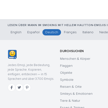
LESEN ÜBER MANN IM SMOKING MIT HELLEM HAUTTON-EMOJIS 
English
Español
Deutsch
Français
Italiano
Nede
DURCHSUCHEN
Menschen & Körper
Jedes Emoji, jede Bedeutung,
Flaggen
jede Sprache. Kopieren,
Objekte
einfügen, entdecken — in 15
Sprachen und über 3.700 Emojis.
Symbole
Reisen & Orte
Smileys & Emotionen
Tiere & Natur
Essen & Trinken