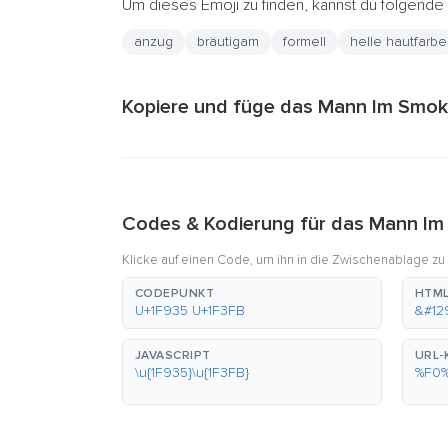
Um dieses Emoji zu finden, kannst du folgend
anzug
bräutigam
formell
helle hautfarbe
Kopiere und füge das Mann Im Smoki
Codes & Kodierung für das Mann Im
Klicke auf einen Code, um ihn in die Zwischenablage zu
CODEPUNKT
HTML
U+1F935 U+1F3FB
&#12
JAVASCRIPT
URL-
\u{1F935}\u{1F3FB}
%F0