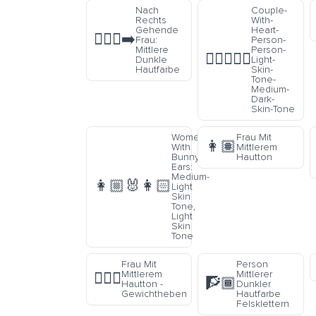
Nach
Couple-
Rechts
With-
Gehende
Heart-
🚶🏾‍♀️‍➡️
Frau:
Person-
Mittlere
Person-
🧑🏻‍❤️‍🧑🏾
Dunkle
Light-
Hautfarbe
Skin-
Tone-
Medium-
Dark-
Skin-Tone
Women
Frau Mit
👩🏽
With
Mittlerem
Bunny
Hautton
Ears:
Medium-
👩🏼‍🐰‍👩🏻
Light
Skin
Tone,
Light
Skin
Tone
Frau Mit
Person
Mittlerem
Mittlerer
🏋🏽‍♀️
🧗🏾
Hautton -
Dunkler
Gewichtheben
Hautfarbe
Felsklettern