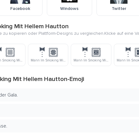
Facebook
Windows
Twitter
king Mit Hellem Hautton
ie zu kopieren oder Plattform-Designs zu vergleichen.Klicke auf eine V
🏼
🤵🏽
🤵🏾
🤵
Mann Im Smoking Mit Mittelhellem Hautton
Mann Im Smoking Mit Mittlerem Hautton
Mann Im Smoking Mit Mitteldunklem Hautton
ing Mit Hellem Hautton-Emoji
der Gala.
sse.