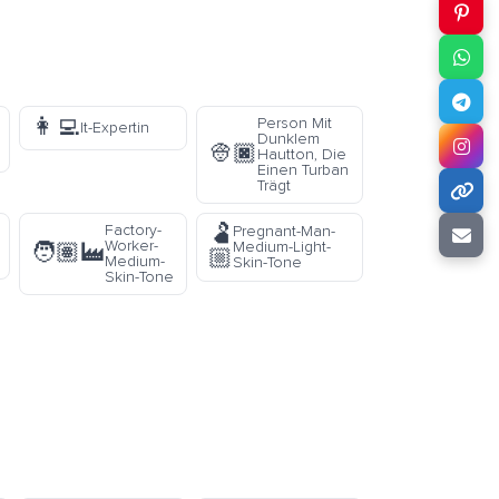
👩‍💻
Person Mit
It-Expertin
Dunklem
👳🏿
Hautton, Die
Einen Turban
Trägt
🫃
Factory-
Pregnant-Man-
Worker-
Medium-Light-
🧑🏽‍🏭
🏼
Medium-
Skin-Tone
Skin-Tone