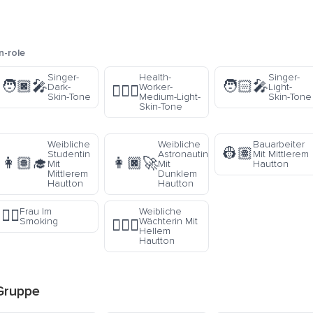
n-role
Singer-
Health-
Singer-
🧑🏿‍🎤
🧑🏻‍🎤
Dark-
Worker-
Light-
🧑🏼‍⚕️
Skin-Tone
Medium-Light-
Skin-Tone
Skin-Tone
Weibliche
Weibliche
Bauarbeiter
👷🏽
Studentin
Astronautin
Mit Mittlerem
👩🏽‍🎓
👩🏿‍🚀
Mit
Mit
Hautton
Mittlerem
Dunklem
Hautton
Hautton
Frau Im
Weibliche
🤵‍♀️
Smoking
Wächterin Mit
💂🏻‍♀️
Hellem
Hautton
ruppe