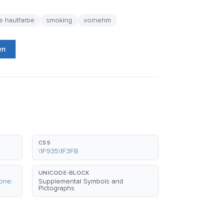
e hautfarbe
smoking
vornehm
en
CSS
\1F935\1F3FB
UNICODE-BLOCK
one:
Supplemental Symbols and
Pictographs