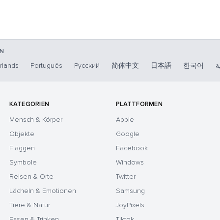
IN
rlands
Português
Русский
简体中文
日本語
한국어
ة
KATEGORIEN
PLATTFORMEN
Mensch & Körper
Apple
Objekte
Google
Flaggen
Facebook
Symbole
Windows
Reisen & Orte
Twitter
Lächeln & Emotionen
Samsung
Tiere & Natur
JoyPixels
Essen & Trinken
Tiktok