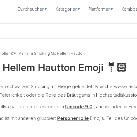
Durchsuchen
Kategorien
Plattformen
Kombo
▾
▾
▾
rolle
Mann Im Smoking Mit Hellem Hautton
 Hellem Hautton Emoji
🤵🏻
ellen schwarzen Smoking mit Fliege gekleidet, typischerweise asso
Feierlichkeit oder die Rolle des Bräutigams in Hochzeitsdiskussio
ully-qualified emoji encoded in
Unicode 9.0
, and included in Emo
d ist mit anderen gruppiert
Personenrolle
Emojis. Teil des Unic