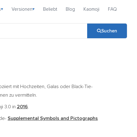
s
Versionen
Beliebt
Blog
Kaomoji
FAQ
▾
▾
Suchen
ziiert mit Hochzeiten, Galas oder Black-Tie-
nen zu vermitteln.
ji 3.0 in
2016
.
ode-
Supplemental Symbols and Pictographs