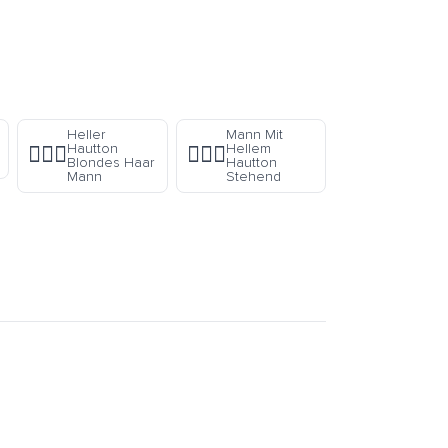
Heller
Mann Mit
Hautton
Hellem
👱🏻‍♂️
🧍🏻‍♂️
Blondes Haar
Hautton
Mann
Stehend