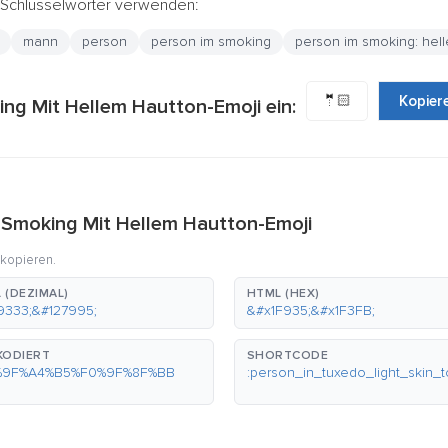
e Schlüsselwörter verwenden:
mann
person
person im smoking
person im smoking: hell
🤵🏻
Kopier
ng Mit Hellem Hautton-Emoji ein:
 Smoking Mit Hellem Hautton-Emoji
 kopieren.
 (DEZIMAL)
HTML (HEX)
9333;&#127995;
&#x1F935;&#x1F3FB;
KODIERT
SHORTCODE
%9F%A4%B5%F0%9F%8F%BB
:person_in_tuxedo_light_skin_t