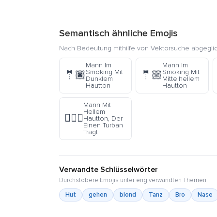
Semantisch ähnliche Emojis
Nach Bedeutung mithilfe von Vektorsuche abgegli
Mann Im
Mann Im
Smoking Mit
Smoking Mit
🤵🏿
🤵🏼
Dunklem
Mittelhellem
Hautton
Hautton
Mann Mit
Hellem
👳🏻‍♂️
Hautton, Der
Einen Turban
Trägt
Verwandte Schlüsselwörter
Durchstöbere Emojis unter eng verwandten Themen:
Hut
gehen
blond
Tanz
Bro
Nase