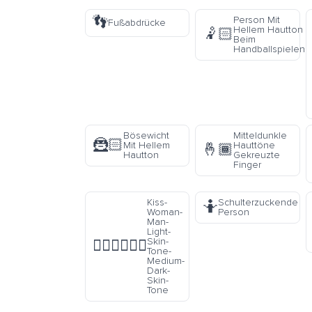
👣
Person Mit
Fußabdrücke
Hellem Hautton
🤾🏻
Beim
Handballspielen
Bösewicht
Mitteldunkle
🦹🏻
Mit Hellem
Hauttöne
🤞🏾
Hautton
Gekreuzte
Finger
Kiss-
Schulterzuckende
🤷
Woman-
Person
Man-
Light-
Skin-
👩🏻‍❤️‍💋‍👨🏾
Tone-
Medium-
Dark-
Skin-
Tone