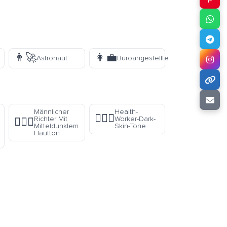
👨‍🚀
👩‍💼
Astronaut
Büroangestellte
Männlicher
Health-
🧑🏿‍⚕️
Richter Mit
Worker-Dark-
👨🏾‍⚖️
Mitteldunklem
Skin-Tone
Hautton