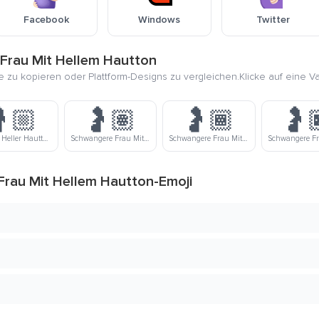
Facebook
Windows
Twitter
Frau Mit Hellem Hautton
ie zu kopieren oder Plattform-Designs zu vergleichen.Klicke auf eine V
🏼
🤰🏽
🤰🏾
🤰
Mittlerer Heller Hautton Schwangere Frau
Schwangere Frau Mit Mittlerem Hautton
Schwangere Frau Mit Mitteldunklem Hautton
rau Mit Hellem Hautton-Emoji