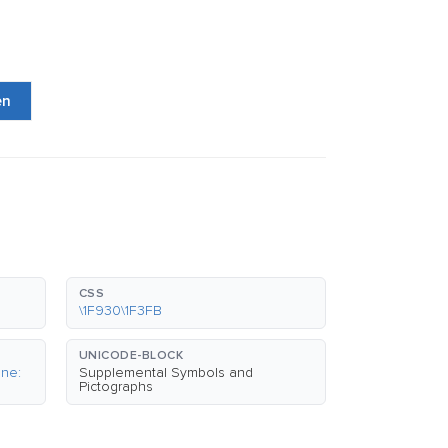
en
CSS
\1F930\1F3FB
UNICODE-BLOCK
one:
Supplemental Symbols and
Pictographs