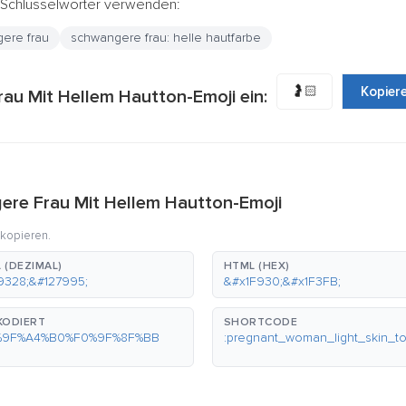
e Schlüsselwörter verwenden:
ere frau
schwangere frau: helle hautfarbe
🤰🏻
Kopier
au Mit Hellem Hautton-Emoji ein:
ere Frau Mit Hellem Hautton-Emoji
 kopieren.
 (DEZIMAL)
HTML (HEX)
9328;&#127995;
&#x1F930;&#x1F3FB;
KODIERT
SHORTCODE
%9F%A4%B0%F0%9F%8F%BB
:pregnant_woman_light_skin_t