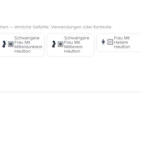
chen — ähnliche Gefühle, Verwendungen oder Kontexte.
Schwangere
Schwangere
Frau Mit
👩🏻
Frau Mit
Frau Mit
Hellem
🤰🏾
🤰🏽
Mitteldunklem
Mittlerem
Hautton
Hautton
Hautton