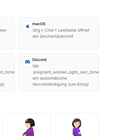
macOS
cker
Strg + Cmd + Leertaste öffnet
die Zeichenübersicht
Discord
Gib
in_tone:
:pregnant_woman_light_skin_tone:
ein (automatische
ji)
Vervollständigung zum Emoji)