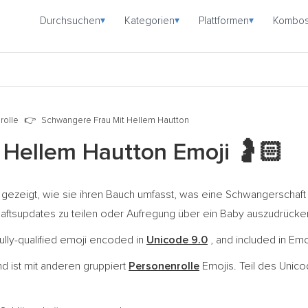
Durchsuchen
Kategorien
Plattformen
Kombo
▾
▾
▾
rolle
Schwangere Frau Mit Hellem Hautton
 Hellem Hautton Emoji
🤰🏻
 gezeigt, wie sie ihren Bauch umfasst, was eine Schwangerschaft 
tsupdates zu teilen oder Aufregung über ein Baby auszudrücke
ully-qualified emoji encoded in
Unicode 9.0
, and included in Emo
d ist mit anderen gruppiert
Personenrolle
Emojis. Teil des Unic