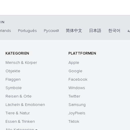
IN
rlands
Português
Русский
简体中文
日本語
한국어
ة
KATEGORIEN
PLATTFORMEN
Mensch & Körper
Apple
Objekte
Google
Flaggen
Facebook
Symbole
Windows
Reisen & Orte
Twitter
Lächeln & Emotionen
Samsung
Tiere & Natur
JoyPixels
Essen & Trinken
Tiktok
Alle Kategorien →