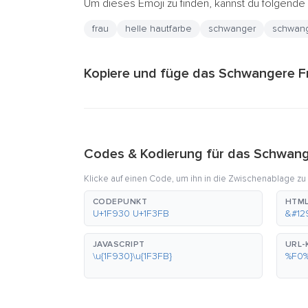
Um dieses Emoji zu finden, kannst du folgend
frau
helle hautfarbe
schwanger
schwang
Kopiere und füge das Schwangere Fr
Codes & Kodierung für das Schwang
Klicke auf einen Code, um ihn in die Zwischenablage zu
CODEPUNKT
HTML
U+1F930 U+1F3FB
&#12
JAVASCRIPT
URL-
\u{1F930}\u{1F3FB}
%F0