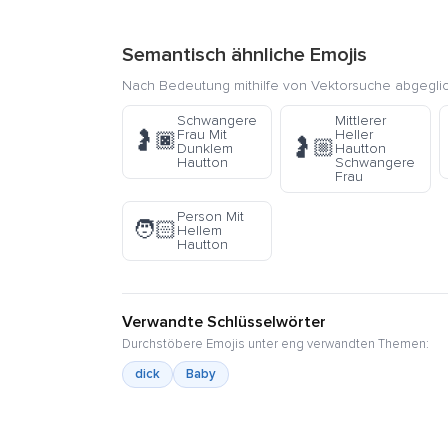
Semantisch ähnliche Emojis
Nach Bedeutung mithilfe von Vektorsuche abgegli
Schwangere
Mittlerer
Frau Mit
Heller
🤰🏿
🤰🏼
Dunklem
Hautton
Hautton
Schwangere
Frau
Person Mit
🧑🏻
Hellem
Hautton
Verwandte Schlüsselwörter
Durchstöbere Emojis unter eng verwandten Themen:
dick
Baby