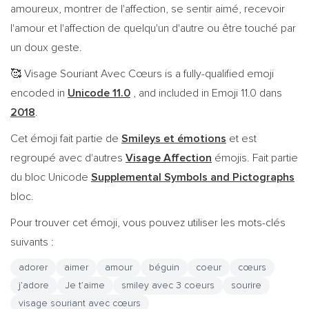
amoureux, montrer de l'affection, se sentir aimé, recevoir
l'amour et l'affection de quelqu'un d'autre ou être touché par
un doux geste.
Visage Souriant Avec Cœurs is a fully-qualified emoji
🥰
encoded in
Unicode 11.0
, and included in Emoji 11.0 dans
2018
.
Cet émoji fait partie de
Smileys et émotions
et est
regroupé avec d'autres
Visage Affection
émojis. Fait partie
du bloc Unicode
Supplemental Symbols and Pictographs
bloc.
Pour trouver cet émoji, vous pouvez utiliser les mots-clés
suivants :
adorer
aimer
amour
béguin
coeur
cœurs
j’adore
Je t’aime
smiley avec 3 coeurs
sourire
visage souriant avec cœurs