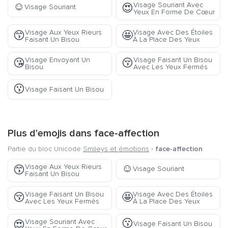
☺️
Visage Souriant Avec
😍
Visage Souriant
Yeux En Forme De Cœur
Visage Aux Yeux Rieurs
Visage Avec Des Étoiles
😙
🤩
Faisant Un Bisou
À La Place Des Yeux
Visage Envoyant Un
Visage Faisant Un Bisou
😘
😚
Bisou
Avec Les Yeux Fermés
😗
Visage Faisant Un Bisou
Plus d'emojis dans
face-affection
Partie du bloc Unicode
Smileys et émotions
›
face-affection
☺️
Visage Aux Yeux Rieurs
😙
Visage Souriant
Faisant Un Bisou
Visage Faisant Un Bisou
Visage Avec Des Étoiles
😚
🤩
Avec Les Yeux Fermés
À La Place Des Yeux
😗
Visage Souriant Avec
😍
Visage Faisant Un Bisou