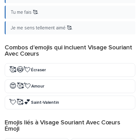
Tu me fais 🥰.
Je me sens tellement aimé 🥰.
Combos d'emojis qui incluent Visage Souriant
Avec Cœurs
🥰😳💘
Écraser
😍🥰💘
Amour
💘🥰💕
Saint-Valentin
Emojis liés à Visage Souriant Avec Cœurs
Émoji