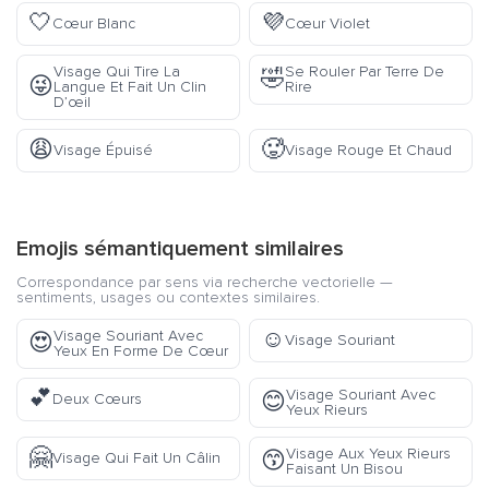
🤍
💜
Cœur Blanc
Cœur Violet
Visage Qui Tire La
Se Rouler Par Terre De
🤣
😜
Langue Et Fait Un Clin
Rire
D’œil
😩
🥵
Visage Épuisé
Visage Rouge Et Chaud
Emojis sémantiquement similaires
Correspondance par sens via recherche vectorielle —
sentiments, usages ou contextes similaires.
☺️
Visage Souriant Avec
😍
Visage Souriant
Yeux En Forme De Cœur
💕
Visage Souriant Avec
😊
Deux Cœurs
Yeux Rieurs
🤗
Visage Aux Yeux Rieurs
😙
Visage Qui Fait Un Câlin
Faisant Un Bisou