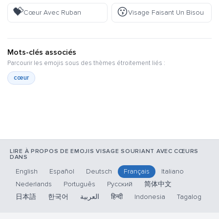
💝
😗
Cœur Avec Ruban
Visage Faisant Un Bisou
Mots-clés associés
Parcourir les emojis sous des thèmes étroitement liés :
cœur
LIRE À PROPOS DE EMOJIS VISAGE SOURIANT AVEC CŒURS
DANS
English
Español
Deutsch
Français
Italiano
Nederlands
Português
Русский
简体中文
日本語
한국어
العربية
हिन्दी
Indonesia
Tagalog