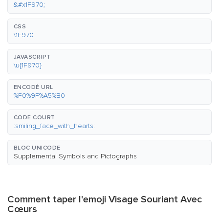
&#x1F970;
CSS
\1F970
JAVASCRIPT
\u{1F970}
ENCODÉ URL
%F0%9F%A5%B0
CODE COURT
:smiling_face_with_hearts:
BLOC UNICODE
Supplemental Symbols and Pictographs
Comment taper l'emoji Visage Souriant Avec
Cœurs