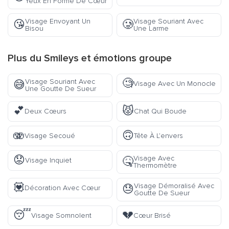
Yeux En Forme De Cœur
Visage Envoyant Un
Visage Souriant Avec
😘
🥲
Bisou
Une Larme
Plus du
Smileys et émotions
groupe
🧐
Visage Souriant Avec
😅
Visage Avec Un Monocle
Une Goutte De Sueur
💕
😾
Deux Cœurs
Chat Qui Boude
🫨
🙃
Visage Secoué
Tête À L’envers
😟
Visage Avec
🤒
Visage Inquiet
Thermomètre
💟
Visage Démoralisé Avec
😓
Décoration Avec Cœur
Goutte De Sueur
😴
💔
Visage Somnolent
Cœur Brisé